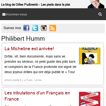
Le blog de Gilles Pudlowski
Les pieds dans le plat
Inscrivez-vous

Suivez moi
Philibert Humm
La Micheline est arrivée!
Drôle, vif, bien documenté, mais sans se
prendre au sérieux, ce petit guide des jolis bars
et comptoirs de la France profonde est signé de
deux joyeux drilles qui ont déjà publié le « Tour
de France par deux enfants d’aujourd’hui ». On
Article publié il y a 5 ans
Livres
vous a récemment parlé des Tribulations d’un
Français en France signé du premier. Ce […]...
Les tribulations d’un Français en
France