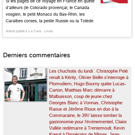
Si les pages de ce voyage en France en quête
d’ailleurs (le Colorado provençal, le Canada
vosgien, le petit Monaco du Bas-Rhin, les
Caraïbes corses, la petite Russie ou la Tolède
du Cotentin) vous disent quelque chose et
Article publié il y a 5 ans
Livres
même plus, ne soyez pas surpris: elles ont
parues en feuilleton l’été dernier dans le Figaro.
Mais […]...
Derniers commentaires
Les chuchotis du lundi : Christophe Pelé
renaît à Kérity, Olivier Bellin s’interroge à
Plomodiern, Hugo Bourny quitte Lucas-
Carton, Matthias Marc démarre à
Malbuisson, coup de jeune chez
Georges Blanc à Vonnas, Christophe
Raoux et Jérôme Rioux en duo à la
Commaraine, le 39V laisse tomber la
gastronomie pour l’événementiel, Claire
Vallée redémarre à Trentemoult, Kevin
Kowal à l’Impérator de Nîmes, Jean-