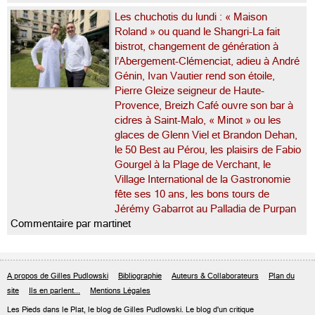
Les chuchotis du lundi : « Maison
Roland » ou quand le Shangri-La fait
bistrot, changement de génération à
l’Abergement-Clémenciat, adieu à André
Génin, Ivan Vautier rend son étoile,
Pierre Gleize seigneur de Haute-
Provence, Breizh Café ouvre son bar à
cidres à Saint-Malo, « Minot » ou les
glaces de Glenn Viel et Brandon Dehan,
le 50 Best au Pérou, les plaisirs de Fabio
Gourgel à la Plage de Verchant, le
Village International de la Gastronomie
fête ses 10 ans, les bons tours de
Jérémy Gabarrot au Palladia de Purpan
Commentaire par martinet
A propos de Gilles Pudlowski
Bibliographie
Auteurs & Collaborateurs
Plan du
site
Ils en parlent...
Mentions Légales
Les Pieds dans le Plat, le blog de
Gilles Pudlowski
. Le blog d'un critique