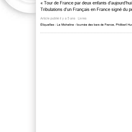
« Tour de France par deux enfants d’aujourd’h
Tribulations d’un Français en France signé du pr
Article publié il y a 5 ans
Livres
Étiquettes :
La Micheline - tournée des bars de France
,
Philibert H