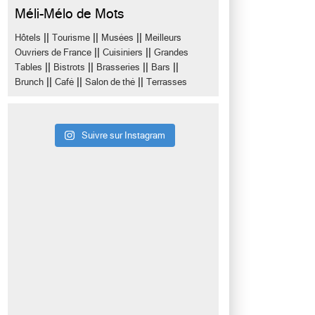
Méli-Mélo de Mots
||
||
||
Hôtels
Tourisme
Musées
Meilleurs
||
||
Ouvriers de France
Cuisiniers
Grandes
||
||
||
||
Tables
Bistrots
Brasseries
Bars
||
||
||
Brunch
Café
Salon de thé
Terrasses
Suivre sur Instagram