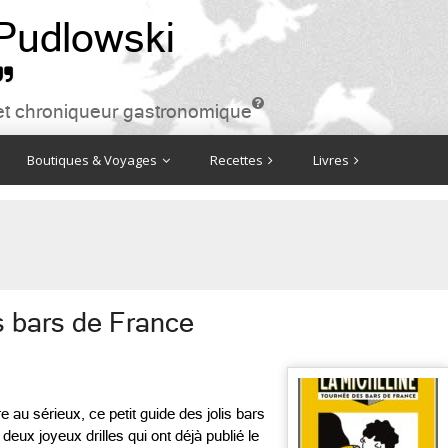
 Pudlowski


ire et chroniqueur gastronomique
Boutiques & Voyages
Recettes
Livres
s bars de France
 au sérieux, ce petit guide des jolis bars
eux joyeux drilles qui ont déjà publié le