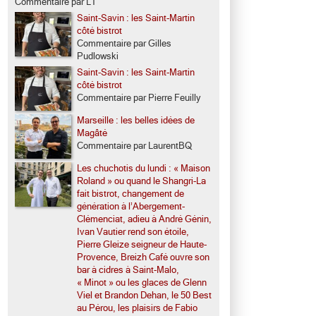
Commentaire par LT
Saint-Savin : les Saint-Martin
côté bistrot
Commentaire par Gilles
Pudlowski
Saint-Savin : les Saint-Martin
côté bistrot
Commentaire par Pierre Feuilly
Marseille : les belles idées de
Magâté
Commentaire par LaurentBQ
Les chuchotis du lundi : « Maison
Roland » ou quand le Shangri-La
fait bistrot, changement de
génération à l’Abergement-
Clémenciat, adieu à André Génin,
Ivan Vautier rend son étoile,
Pierre Gleize seigneur de Haute-
Provence, Breizh Café ouvre son
bar à cidres à Saint-Malo,
« Minot » ou les glaces de Glenn
Viel et Brandon Dehan, le 50 Best
au Pérou, les plaisirs de Fabio