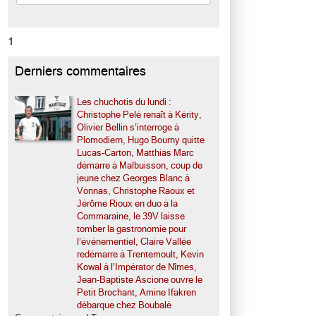
1
Derniers commentaires
Les chuchotis du lundi :
Christophe Pelé renaît à Kérity,
Olivier Bellin s’interroge à
Plomodiern, Hugo Bourny quitte
Lucas-Carton, Matthias Marc
démarre à Malbuisson, coup de
jeune chez Georges Blanc à
Vonnas, Christophe Raoux et
Jérôme Rioux en duo à la
Commaraine, le 39V laisse
tomber la gastronomie pour
l’événementiel, Claire Vallée
redémarre à Trentemoult, Kevin
Kowal à l’Impérator de Nîmes,
Jean-Baptiste Ascione ouvre le
Petit Brochant, Amine Ifakren
débarque chez Boubalé