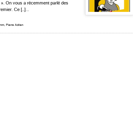
ui ». On vous a récemment parlé des
emier. Ce […]...
umm
,
Pierre Adrian