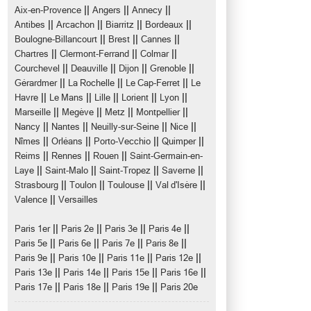
||
||
||
Aix-en-Provence
Angers
Annecy
||
||
||
||
Antibes
Arcachon
Biarritz
Bordeaux
||
||
||
Boulogne-Billancourt
Brest
Cannes
||
||
||
Chartres
Clermont-Ferrand
Colmar
||
||
||
||
Courchevel
Deauville
Dijon
Grenoble
||
||
||
Gérardmer
La Rochelle
Le Cap-Ferret
Le
||
||
||
||
||
Havre
Le Mans
Lille
Lorient
Lyon
||
||
||
||
Marseille
Megève
Metz
Montpellier
||
||
||
||
Nancy
Nantes
Neuilly-sur-Seine
Nice
||
||
||
||
Nîmes
Orléans
Porto-Vecchio
Quimper
||
||
||
Reims
Rennes
Rouen
Saint-Germain-en-
||
||
||
||
Laye
Saint-Malo
Saint-Tropez
Saverne
||
||
||
||
Strasbourg
Toulon
Toulouse
Val d'Isère
||
Valence
Versailles
||
||
||
||
Paris 1er
Paris 2e
Paris 3e
Paris 4e
||
||
||
||
Paris 5e
Paris 6e
Paris 7e
Paris 8e
||
||
||
||
Paris 9e
Paris 10e
Paris 11e
Paris 12e
||
||
||
||
Paris 13e
Paris 14e
Paris 15e
Paris 16e
||
||
||
Paris 17e
Paris 18e
Paris 19e
Paris 20e