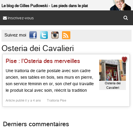
Le blog de Gilles Pudlowski
Les pieds dans le plat
Inscrivez-vous

Suivez moi
Osteria dei Cavalieri
Pise : l’Osteria des merveilles
Une trattoria de carte postale avec son cadre
ancien, ses tables en bois, ses murs en pierre,
Osteria dei
son service féminin en or, son chef qui travaille
Cavalieri
le produit local avec soin, réécrit la tradition
avec fidélité, le rigoureux Liano Pratesi: voilà ce
Article publié il y a 4 ans
Trattoria Pise
qui vous attend, à deux pas de la belle place
des Cavalieri avec […]...
Derniers commentaires