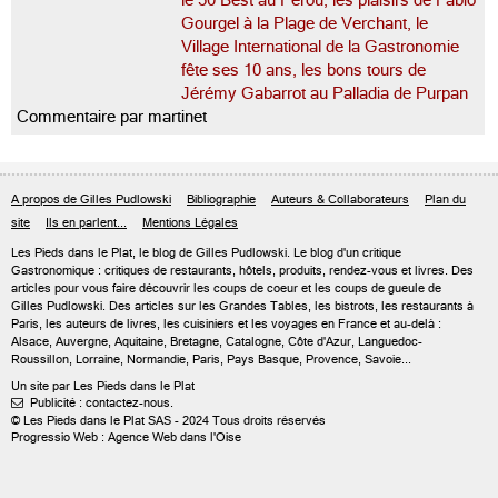
le 50 Best au Pérou, les plaisirs de Fabio
Gourgel à la Plage de Verchant, le
Village International de la Gastronomie
fête ses 10 ans, les bons tours de
Jérémy Gabarrot au Palladia de Purpan
Commentaire par martinet
A propos de Gilles Pudlowski
Bibliographie
Auteurs & Collaborateurs
Plan du
site
Ils en parlent...
Mentions Légales
Les Pieds dans le Plat, le blog de
Gilles Pudlowski
. Le blog d'un critique
Gastronomique : critiques de restaurants, hôtels, produits, rendez-vous et livres. Des
articles pour vous faire découvrir les coups de coeur et les coups de gueule de
Gilles Pudlowski. Des articles sur les Grandes Tables, les bistrots, les restaurants à
Paris, les auteurs de livres, les cuisiniers et les voyages en France et au-delà :
Alsace, Auvergne, Aquitaine, Bretagne, Catalogne, Côte d'Azur, Languedoc-
Roussillon, Lorraine, Normandie, Paris, Pays Basque, Provence, Savoie...
Un site par Les Pieds dans le Plat
Publicité : contactez-nous.

© Les Pieds dans le Plat SAS - 2024 Tous droits réservés
Progressio Web : Agence Web dans l'Oise