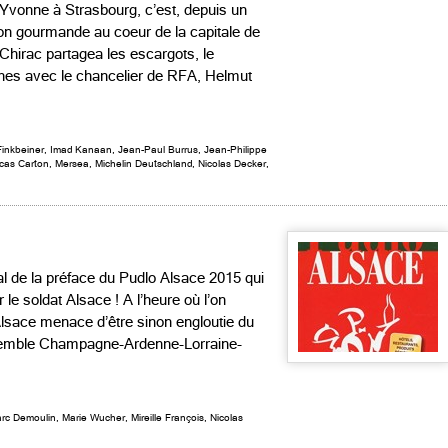
Yvonne à Strasbourg, c’est, depuis un
tion gourmande au coeur de la capitale de
 Chirac partagea les escargots, le
sches avec le chancelier de RFA, Helmut
Finkbeiner
,
Imad Kanaan
,
Jean-Paul Burrus
,
Jean-Philippe
cas Carton
,
Mersea
,
Michelin Deutschland
,
Nicolas Decker
,
ral de la préface du Pudlo Alsace 2015 qui
 le soldat Alsace ! A l’heure où l’on
’Alsace menace d’être sinon engloutie du
nsemble Champagne-Ardenne-Lorraine-
rc Demoulin
,
Marie Wucher
,
Mireille François
,
Nicolas