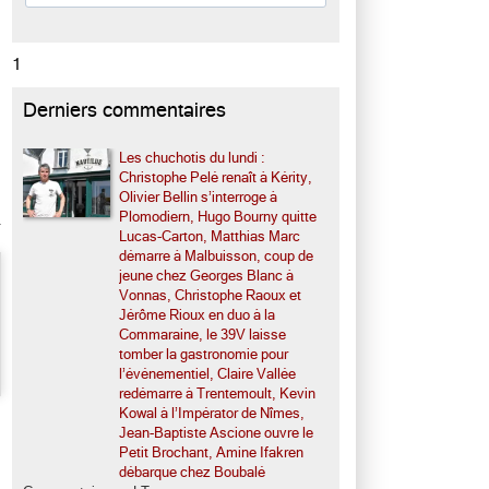
1
Derniers commentaires
Les chuchotis du lundi :
Christophe Pelé renaît à Kérity,
Olivier Bellin s’interroge à
Plomodiern, Hugo Bourny quitte
Lucas-Carton, Matthias Marc
démarre à Malbuisson, coup de
jeune chez Georges Blanc à
Vonnas, Christophe Raoux et
Jérôme Rioux en duo à la
Commaraine, le 39V laisse
tomber la gastronomie pour
l’événementiel, Claire Vallée
redémarre à Trentemoult, Kevin
Kowal à l’Impérator de Nîmes,
Jean-Baptiste Ascione ouvre le
Petit Brochant, Amine Ifakren
débarque chez Boubalé