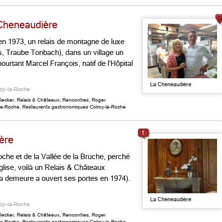
 Cheneaudière
o, en 1973, un relais de montagne de luxe
s, Traube Tonbach), dans un village un
urtant Marcel François, natif de l’Hôpital
La Cheneaudière
roy-la-Roche
Decker
,
Relais & Châteaux
,
Rencontres
,
Roger
-la-Roche
,
Restaurants gastronomiques Colroy-la-Roche
1
ère
che et de la Vallée de la Bruche, perché
église, voilà un Relais & Châteaux
(la demeure a ouvert ses portes en 1974).
La Cheneaudière
roy-la-Roche
Decker
,
Relais & Châteaux
,
Rencontres
,
Roger
-la-Roche
,
Restaurants gastronomiques Colroy-la-Roche