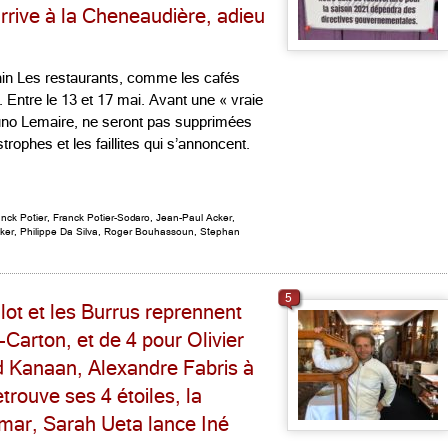
rive à la Cheneaudière, adieu
in Les restaurants, comme les cafés
e. Entre le 13 et 17 mai. Avant une « vraie
Bruno Lemaire, ne seront pas supprimées
trophes et les faillites qui s’annoncent.
anck Potier
,
Franck Potier-Sodaro
,
Jean-Paul Acker
,
ker
,
Philippe Da Silva
,
Roger Bouhassoun
,
Stephan
5
lot et les Burrus reprennent
Carton, et de 4 pour Olivier
d Kanaan, Alexandre Fabris à
rouve ses 4 étoiles, la
mar, Sarah Ueta lance Iné