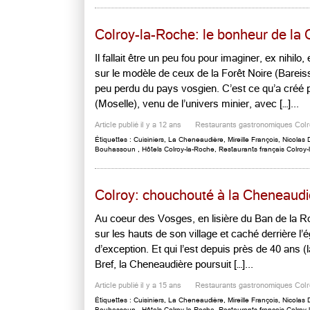
Colroy-la-Roche: le bonheur de la
Il fallait être un peu fou pour imaginer, ex nihil
sur le modèle de ceux de la Forêt Noire (Bareis
peu perdu du pays vosgien. C’est ce qu’a créé po
(Moselle), venu de l’univers minier, avec […]...
Article publié il y a 12 ans
Restaurants gastronomiques Col
Étiquettes :
Cuisiniers
,
La Cheneaudière
,
Mireille François
,
Nicolas 
Bouhassoun
,
Hôtels Colroy-la-Roche
,
Restaurants français Colroy
Colroy: chouchouté à la Cheneaudi
Au coeur des Vosges, en lisière du Ban de la Ro
sur les hauts de son village et caché derrière l’
d’exception. Et qui l’est depuis près de 40 ans 
Bref, la Cheneaudière poursuit […]...
Article publié il y a 15 ans
Restaurants gastronomiques Col
Étiquettes :
Cuisiniers
,
La Cheneaudière
,
Mireille François
,
Nicolas 
Bouhassoun
,
Hôtels Colroy-la-Roche
,
Restaurants français Colroy