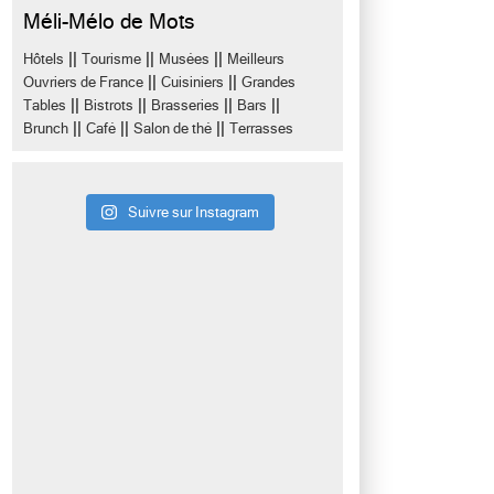
Méli-Mélo de Mots
||
||
||
Hôtels
Tourisme
Musées
Meilleurs
||
||
Ouvriers de France
Cuisiniers
Grandes
||
||
||
||
Tables
Bistrots
Brasseries
Bars
||
||
||
Brunch
Café
Salon de thé
Terrasses
Suivre sur Instagram