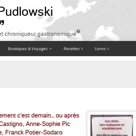
 Pudlowski


ire et chroniqueur gastronomique
Boutiques & Voyages
Recettes
Livres
inement c’est demain… ou après
Castigno, Anne-Sophie Pic
le, Franck Potier-Sodaro