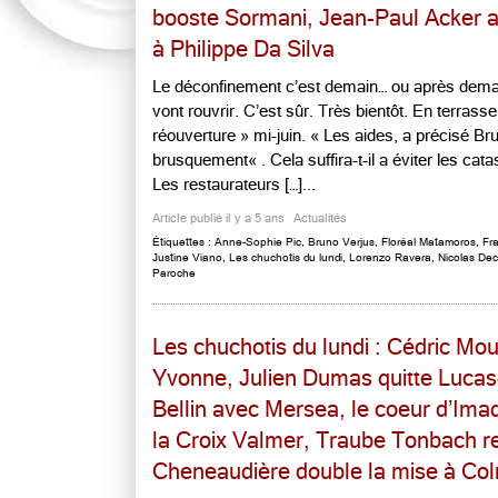
booste Sormani, Jean-Paul Acker ar
à Philippe Da Silva
Le déconfinement c’est demain… ou après dema
vont rouvrir. C’est sûr. Très bientôt. En terrass
réouverture » mi-juin. « Les aides, a précisé 
brusquement« . Cela suffira-t-il a éviter les catas
Les restaurateurs […]...
Article publié il y a 5 ans
Actualités
Étiquettes :
Anne-Sophie Pic
,
Bruno Verjus
,
Floréal Matamoros
,
Fr
Justine Viano
,
Les chuchotis du lundi
,
Lorenzo Ravera
,
Nicolas Dec
Paroche
Les chuchotis du lundi : Cédric Mou
Yvonne, Julien Dumas quitte Lucas-
Bellin avec Mersea, le coeur d’Ima
la Croix Valmer, Traube Tonbach ret
Cheneaudière double la mise à Col