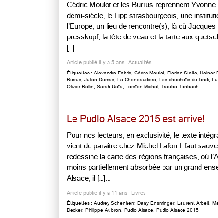
Cédric Moulot et les Burrus reprennent Yvonne 
demi-siècle, le Lipp strasbourgeois, une institu
l’Europe, un lieu de rencontre(s), là où Jacques
presskopf, la tête de veau et la tarte aux quet
[…]...
Article publié il y a 5 ans
Actualités
Étiquettes :
Alexandre Fabris
,
Cédric Moulot
,
Florian Stolte
,
Heiner 
Burrus
,
Julien Dumas
,
La Cheneaudière
,
Les chuchotis du lundi
,
Lu
Olivier Bellin
,
Sarah Ueta
,
Torsten Michel
,
Traube Tonbach
Le Pudlo Alsace 2015 est arrivé!
Pour nos lecteurs, en exclusivité, le texte intég
vient de paraître chez Michel Lafon Il faut sauver
redessine la carte des régions françaises, où l
moins partiellement absorbée par un grand e
Alsace, il […]...
Article publié il y a 11 ans
Livres
Étiquettes :
Audrey Schenherr
,
Dany Ensminger
,
Laurent Arbeit
,
Ma
Decker
,
Philippe Aubron
,
Pudlo Alsace
,
Pudlo Alsace 2015