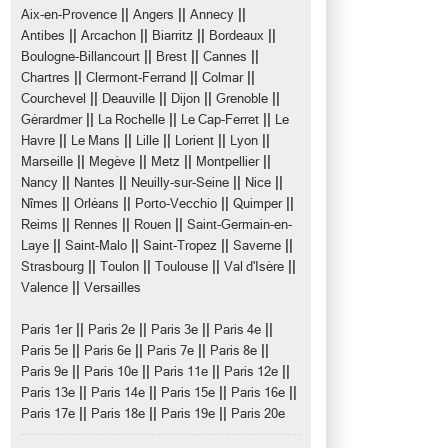
||
||
||
Aix-en-Provence
Angers
Annecy
||
||
||
||
Antibes
Arcachon
Biarritz
Bordeaux
||
||
||
Boulogne-Billancourt
Brest
Cannes
||
||
||
Chartres
Clermont-Ferrand
Colmar
||
||
||
||
Courchevel
Deauville
Dijon
Grenoble
||
||
||
Gérardmer
La Rochelle
Le Cap-Ferret
Le
||
||
||
||
||
Havre
Le Mans
Lille
Lorient
Lyon
||
||
||
||
Marseille
Megève
Metz
Montpellier
||
||
||
||
Nancy
Nantes
Neuilly-sur-Seine
Nice
||
||
||
||
Nîmes
Orléans
Porto-Vecchio
Quimper
||
||
||
Reims
Rennes
Rouen
Saint-Germain-en-
||
||
||
||
Laye
Saint-Malo
Saint-Tropez
Saverne
||
||
||
||
Strasbourg
Toulon
Toulouse
Val d'Isère
||
Valence
Versailles
||
||
||
||
Paris 1er
Paris 2e
Paris 3e
Paris 4e
||
||
||
||
Paris 5e
Paris 6e
Paris 7e
Paris 8e
||
||
||
||
Paris 9e
Paris 10e
Paris 11e
Paris 12e
||
||
||
||
Paris 13e
Paris 14e
Paris 15e
Paris 16e
||
||
||
Paris 17e
Paris 18e
Paris 19e
Paris 20e