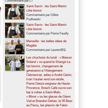
Commentaire par LT
Saint-Savin : les Saint-Martin
côté bistrot
Commentaire par Gilles
Pudlowski
Saint-Savin : les Saint-Martin
côté bistrot
Commentaire par Pierre Feuilly
Marseille : les belles idées de
Magâté
Commentaire par LaurentBQ
Les chuchotis du lundi : « Maison
Roland » ou quand le Shangri-La
fait bistrot, changement de
génération à l’Abergement-
Clémenciat, adieu à André Génin,
Ivan Vautier rend son étoile,
Pierre Gleize seigneur de Haute-
Provence, Breizh Café ouvre son
bar à cidres à Saint-Malo,
« Minot » ou les glaces de Glenn
Viel et Brandon Dehan, le 50 Best
au Pérou, les plaisirs de Fabio