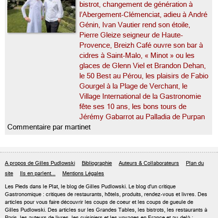
bistrot, changement de génération à
l’Abergement-Clémenciat, adieu à André
Génin, Ivan Vautier rend son étoile,
Pierre Gleize seigneur de Haute-
Provence, Breizh Café ouvre son bar à
cidres à Saint-Malo, « Minot » ou les
glaces de Glenn Viel et Brandon Dehan,
le 50 Best au Pérou, les plaisirs de Fabio
Gourgel à la Plage de Verchant, le
Village International de la Gastronomie
fête ses 10 ans, les bons tours de
Jérémy Gabarrot au Palladia de Purpan
Commentaire par martinet
A propos de Gilles Pudlowski
Bibliographie
Auteurs & Collaborateurs
Plan du
site
Ils en parlent...
Mentions Légales
Les Pieds dans le Plat, le blog de
Gilles Pudlowski
. Le blog d'un critique
Gastronomique : critiques de restaurants, hôtels, produits, rendez-vous et livres. Des
articles pour vous faire découvrir les coups de coeur et les coups de gueule de
Gilles Pudlowski. Des articles sur les Grandes Tables, les bistrots, les restaurants à
Paris, les auteurs de livres, les cuisiniers et les voyages en France et au-delà :