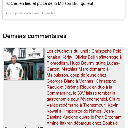
Hache, en lieu et place de la Maison Bru, qui eut
jadis ici deux étoiles. Un signe? Une indication,
Article publié il y a 7 ans
Actualités
en tout cas? Sans nul doute. Christopher Hache
qui reçoit […]...
Derniers commentaires
Les chuchotis du lundi : Christophe Pelé
renaît à Kérity, Olivier Bellin s’interroge à
Plomodiern, Hugo Bourny quitte Lucas-
Carton, Matthias Marc démarre à
Malbuisson, coup de jeune chez
Georges Blanc à Vonnas, Christophe
Raoux et Jérôme Rioux en duo à la
Commaraine, le 39V laisse tomber la
gastronomie pour l’événementiel, Claire
Vallée redémarre à Trentemoult, Kevin
Kowal à l’Impérator de Nîmes, Jean-
Baptiste Ascione ouvre le Petit Brochant,
Amine Ifakren débarque chez Boubalé