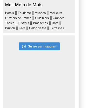
Méli-Mélo de Mots
||
||
||
Hôtels
Tourisme
Musées
Meilleurs
||
||
Ouvriers de France
Cuisiniers
Grandes
||
||
||
||
Tables
Bistrots
Brasseries
Bars
||
||
||
Brunch
Café
Salon de thé
Terrasses
Suivre sur Instagram