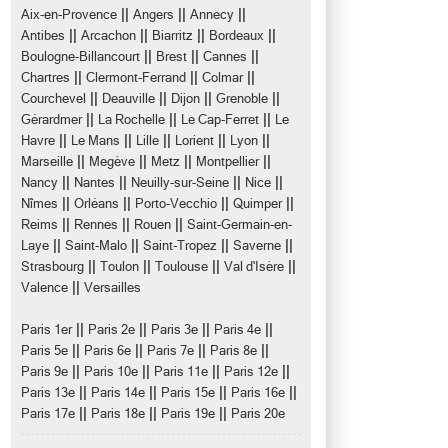
||
||
||
Aix-en-Provence
Angers
Annecy
||
||
||
||
Antibes
Arcachon
Biarritz
Bordeaux
||
||
||
Boulogne-Billancourt
Brest
Cannes
||
||
||
Chartres
Clermont-Ferrand
Colmar
||
||
||
||
Courchevel
Deauville
Dijon
Grenoble
||
||
||
Gérardmer
La Rochelle
Le Cap-Ferret
Le
||
||
||
||
||
Havre
Le Mans
Lille
Lorient
Lyon
||
||
||
||
Marseille
Megève
Metz
Montpellier
||
||
||
||
Nancy
Nantes
Neuilly-sur-Seine
Nice
||
||
||
||
Nîmes
Orléans
Porto-Vecchio
Quimper
||
||
||
Reims
Rennes
Rouen
Saint-Germain-en-
||
||
||
||
Laye
Saint-Malo
Saint-Tropez
Saverne
||
||
||
||
Strasbourg
Toulon
Toulouse
Val d'Isère
||
Valence
Versailles
||
||
||
||
Paris 1er
Paris 2e
Paris 3e
Paris 4e
||
||
||
||
Paris 5e
Paris 6e
Paris 7e
Paris 8e
||
||
||
||
Paris 9e
Paris 10e
Paris 11e
Paris 12e
||
||
||
||
Paris 13e
Paris 14e
Paris 15e
Paris 16e
||
||
||
Paris 17e
Paris 18e
Paris 19e
Paris 20e