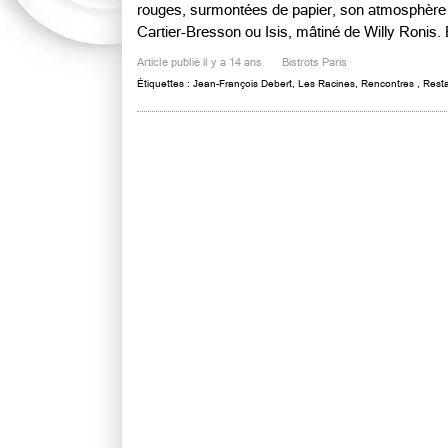
rouges, surmontées de papier, son atmosphère 
Cartier-Bresson ou Isis, mâtiné de Willy Ronis. Br
Article publié il y a 14 ans
Bistrots Paris
Étiquettes :
Jean-François Debert
,
Les Racines
,
Rencontres
,
Resta