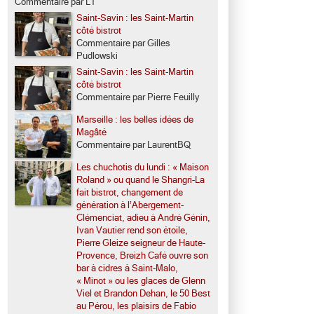
Commentaire par LT
Saint-Savin : les Saint-Martin
côté bistrot
Commentaire par Gilles
Pudlowski
Saint-Savin : les Saint-Martin
côté bistrot
Commentaire par Pierre Feuilly
Marseille : les belles idées de
Magâté
Commentaire par LaurentBQ
Les chuchotis du lundi : « Maison
Roland » ou quand le Shangri-La
fait bistrot, changement de
génération à l’Abergement-
Clémenciat, adieu à André Génin,
Ivan Vautier rend son étoile,
Pierre Gleize seigneur de Haute-
Provence, Breizh Café ouvre son
bar à cidres à Saint-Malo,
« Minot » ou les glaces de Glenn
Viel et Brandon Dehan, le 50 Best
au Pérou, les plaisirs de Fabio