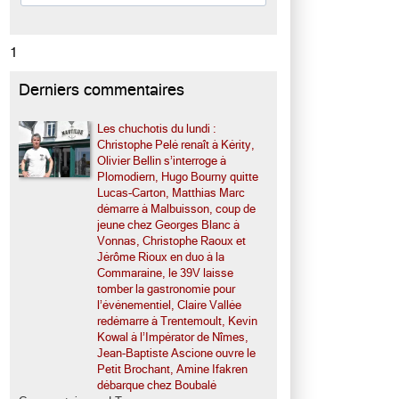
1
Derniers commentaires
Les chuchotis du lundi :
Christophe Pelé renaît à Kérity,
Olivier Bellin s’interroge à
Plomodiern, Hugo Bourny quitte
Lucas-Carton, Matthias Marc
démarre à Malbuisson, coup de
jeune chez Georges Blanc à
Vonnas, Christophe Raoux et
Jérôme Rioux en duo à la
Commaraine, le 39V laisse
tomber la gastronomie pour
l’événementiel, Claire Vallée
redémarre à Trentemoult, Kevin
Kowal à l’Impérator de Nîmes,
Jean-Baptiste Ascione ouvre le
Petit Brochant, Amine Ifakren
débarque chez Boubalé