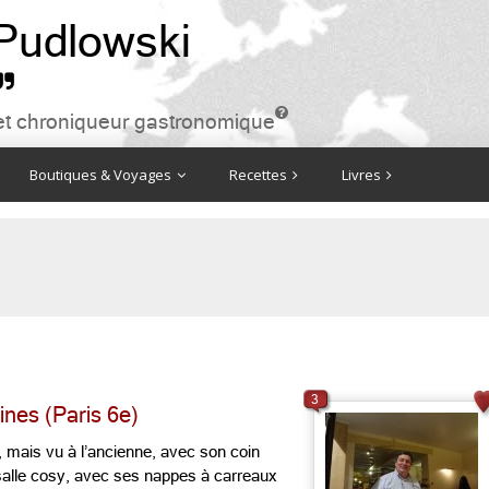
 Pudlowski


ire et chroniqueur gastronomique
Boutiques & Voyages
Recettes
Livres
3
nes (Paris 6e)
s), mais vu à l’ancienne, avec son coin
e salle cosy, avec ses nappes à carreaux