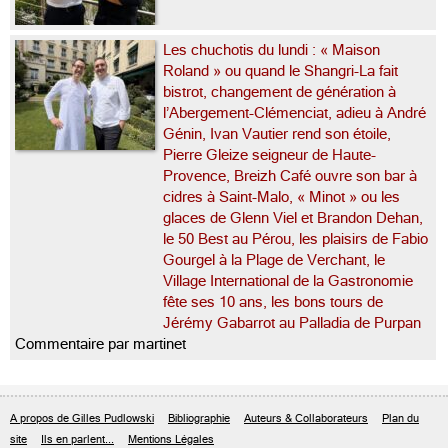
Les chuchotis du lundi : « Maison
Roland » ou quand le Shangri-La fait
bistrot, changement de génération à
l’Abergement-Clémenciat, adieu à André
Génin, Ivan Vautier rend son étoile,
Pierre Gleize seigneur de Haute-
Provence, Breizh Café ouvre son bar à
cidres à Saint-Malo, « Minot » ou les
glaces de Glenn Viel et Brandon Dehan,
le 50 Best au Pérou, les plaisirs de Fabio
Gourgel à la Plage de Verchant, le
Village International de la Gastronomie
fête ses 10 ans, les bons tours de
Jérémy Gabarrot au Palladia de Purpan
Commentaire par martinet
A propos de Gilles Pudlowski
Bibliographie
Auteurs & Collaborateurs
Plan du
site
Ils en parlent...
Mentions Légales