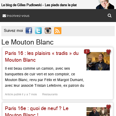
Le blog de Gilles Pudlowski
Les pieds dans le plat
Inscrivez-vous

Suivez moi
Le Mouton Blanc
1
Paris 16 : les plaisirs « tradis » du
Mouton Blanc
Il est beau comme un camion, avec ses
banquettes de cuir vert et son comptoir, ce
Mouton Blanc, revu par Félix et Margot Dumant,
avec leur associé Tristan Lefebvre, ex patron du
Vin de Bellechasse dans le 7e. On vous avait
Article publié il y a 7 mois
Restaurants
parlé de ses débuts en mars dernier. L’affaire
tourne, ouvre désormais tous les jours, […]...
Paris 16e : quoi de neuf ? Le
Mouton Blanc !