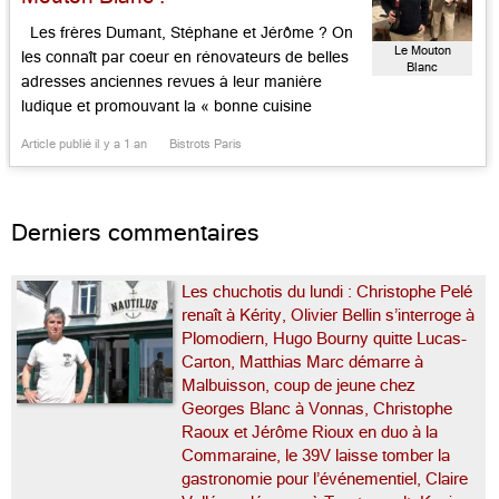
Les frères Dumant, Stéphane et Jérôme ? On
Le Mouton
les connaît par coeur en rénovateurs de belles
Blanc
adresses anciennes revues à leur manière
ludique et promouvant la « bonne cuisine
parisienne » en des lieux de caractère volontiers
Article publié il y a 1 an
Bistrots Paris
années 1930 ou 1950, comme les Marches au
pied du palais de Tokyo, rue de la Manutention,
Aux Bons […]...
Derniers commentaires
Les chuchotis du lundi : Christophe Pelé
renaît à Kérity, Olivier Bellin s’interroge à
Plomodiern, Hugo Bourny quitte Lucas-
Carton, Matthias Marc démarre à
Malbuisson, coup de jeune chez
Georges Blanc à Vonnas, Christophe
Raoux et Jérôme Rioux en duo à la
Commaraine, le 39V laisse tomber la
gastronomie pour l’événementiel, Claire