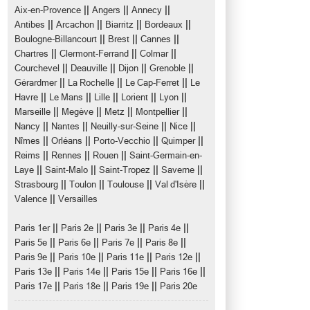
||
||
||
Aix-en-Provence
Angers
Annecy
||
||
||
||
Antibes
Arcachon
Biarritz
Bordeaux
||
||
||
Boulogne-Billancourt
Brest
Cannes
||
||
||
Chartres
Clermont-Ferrand
Colmar
||
||
||
||
Courchevel
Deauville
Dijon
Grenoble
||
||
||
Gérardmer
La Rochelle
Le Cap-Ferret
Le
||
||
||
||
||
Havre
Le Mans
Lille
Lorient
Lyon
||
||
||
||
Marseille
Megève
Metz
Montpellier
||
||
||
||
Nancy
Nantes
Neuilly-sur-Seine
Nice
||
||
||
||
Nîmes
Orléans
Porto-Vecchio
Quimper
||
||
||
Reims
Rennes
Rouen
Saint-Germain-en-
||
||
||
||
Laye
Saint-Malo
Saint-Tropez
Saverne
||
||
||
||
Strasbourg
Toulon
Toulouse
Val d'Isère
||
Valence
Versailles
||
||
||
||
Paris 1er
Paris 2e
Paris 3e
Paris 4e
||
||
||
||
Paris 5e
Paris 6e
Paris 7e
Paris 8e
||
||
||
||
Paris 9e
Paris 10e
Paris 11e
Paris 12e
||
||
||
||
Paris 13e
Paris 14e
Paris 15e
Paris 16e
||
||
||
Paris 17e
Paris 18e
Paris 19e
Paris 20e