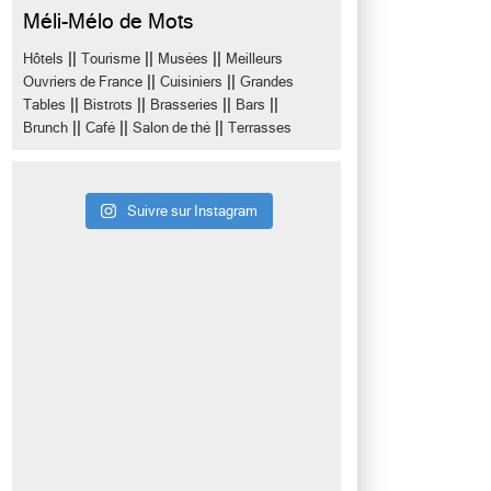
Méli-Mélo de Mots
||
||
||
Hôtels
Tourisme
Musées
Meilleurs
||
||
Ouvriers de France
Cuisiniers
Grandes
||
||
||
||
Tables
Bistrots
Brasseries
Bars
||
||
||
Brunch
Café
Salon de thé
Terrasses
Suivre sur Instagram