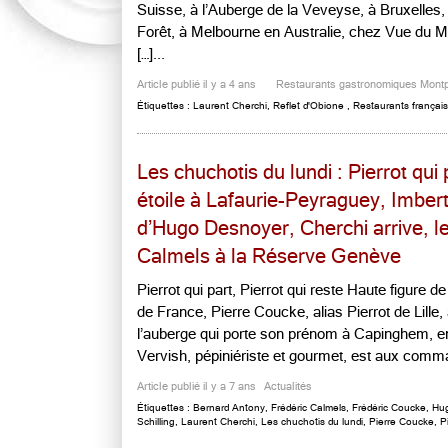
Suisse, à l’Auberge de la Veveyse, à Bruxelles
Forêt, à Melbourne en Australie, chez Vue du 
[…]...
Article publié il y a 4 ans
Restaurants gastronomiques Montpe
Étiquettes :
Laurent Cherchi
,
Reflet d'Obione
,
Restaurants français
Les chuchotis du lundi : Pierrot qui 
étoile à Lafaurie-Peyraguey, Imber
d’Hugo Desnoyer, Cherchi arrive, l
Calmels à la Réserve Genève
Pierrot qui part, Pierrot qui reste Haute figure 
de France, Pierre Coucke, alias Pierrot de Lille,
l’auberge qui porte son prénom à Capinghem, en 
Vervish, pépiniériste et gourmet, est aux comman
Article publié il y a 7 ans
Actualités
Étiquettes :
Bernard Antony
,
Frédéric Calmels
,
Frédéric Coucke
,
Hu
Schilling
,
Laurent Cherchi
,
Les chuchotis du lundi
,
Pierre Coucke
,
P