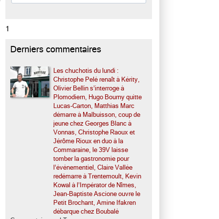
1
Derniers commentaires
Les chuchotis du lundi :
Christophe Pelé renaît à Kérity,
Olivier Bellin s’interroge à
Plomodiern, Hugo Bourny quitte
Lucas-Carton, Matthias Marc
démarre à Malbuisson, coup de
jeune chez Georges Blanc à
Vonnas, Christophe Raoux et
Jérôme Rioux en duo à la
Commaraine, le 39V laisse
tomber la gastronomie pour
l’événementiel, Claire Vallée
redémarre à Trentemoult, Kevin
Kowal à l’Impérator de Nîmes,
Jean-Baptiste Ascione ouvre le
Petit Brochant, Amine Ifakren
débarque chez Boubalé