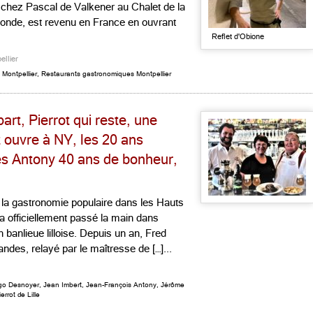
, chez Pascal de Valkener au Chalet de la
Monde, est revenu en France en ouvrant
Reflet d'Obione
llier
 Montpellier
,
Restaurants gastronomiques Montpellier
part, Pierrot qui reste, une
t ouvre à NY, les 20 ans
es Antony 40 ans de bonheur,
de la gastronomie populaire dans les Hauts
 a officiellement passé la main dans
banlieue lilloise. Depuis un an, Fred
des, relayé par le maîtresse de […]...
go Desnoyer
,
Jean Imbert
,
Jean-François Antony
,
Jérôme
ierrot de Lille