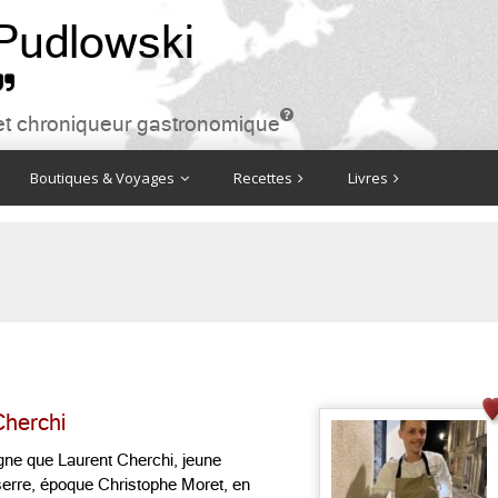
 Pudlowski


ire et chroniqueur gastronomique
Boutiques & Voyages
Recettes
Livres
Cherchi
igne que Laurent Cherchi, jeune
erre, époque Christophe Moret, en