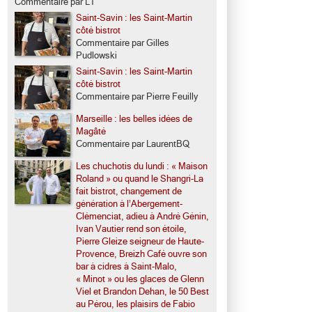
Commentaire par LT
Saint-Savin : les Saint-Martin
côté bistrot
Commentaire par Gilles
Pudlowski
Saint-Savin : les Saint-Martin
côté bistrot
Commentaire par Pierre Feuilly
Marseille : les belles idées de
Magâté
Commentaire par LaurentBQ
Les chuchotis du lundi : « Maison
Roland » ou quand le Shangri-La
fait bistrot, changement de
génération à l’Abergement-
Clémenciat, adieu à André Génin,
Ivan Vautier rend son étoile,
Pierre Gleize seigneur de Haute-
Provence, Breizh Café ouvre son
bar à cidres à Saint-Malo,
« Minot » ou les glaces de Glenn
Viel et Brandon Dehan, le 50 Best
au Pérou, les plaisirs de Fabio