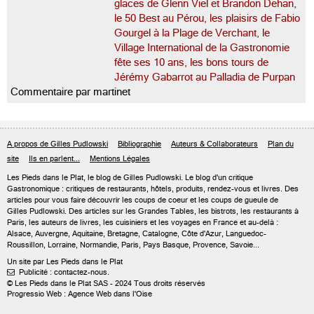
glaces de Glenn Viel et Brandon Dehan,
le 50 Best au Pérou, les plaisirs de Fabio
Gourgel à la Plage de Verchant, le
Village International de la Gastronomie
fête ses 10 ans, les bons tours de
Jérémy Gabarrot au Palladia de Purpan
Commentaire par martinet
A propos de Gilles Pudlowski
Bibliographie
Auteurs & Collaborateurs
Plan du
site
Ils en parlent...
Mentions Légales
Les Pieds dans le Plat, le blog de
Gilles Pudlowski
. Le blog d'un critique
Gastronomique : critiques de restaurants, hôtels, produits, rendez-vous et livres. Des
articles pour vous faire découvrir les coups de coeur et les coups de gueule de
Gilles Pudlowski. Des articles sur les Grandes Tables, les bistrots, les restaurants à
Paris, les auteurs de livres, les cuisiniers et les voyages en France et au-delà :
Alsace, Auvergne, Aquitaine, Bretagne, Catalogne, Côte d'Azur, Languedoc-
Roussillon, Lorraine, Normandie, Paris, Pays Basque, Provence, Savoie...
Un site par Les Pieds dans le Plat
Publicité : contactez-nous.

© Les Pieds dans le Plat SAS - 2024 Tous droits réservés
Progressio Web : Agence Web dans l'Oise