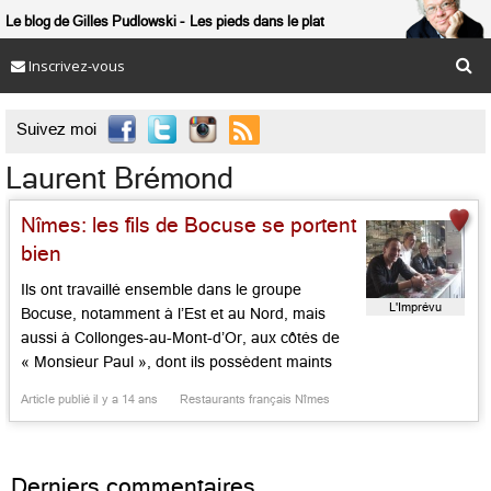
Le blog de Gilles Pudlowski
Les pieds dans le plat
Inscrivez-vous

Suivez moi
Laurent Brémond
Nîmes: les fils de Bocuse se portent
bien
Ils ont travaillé ensemble dans le groupe
L'Imprévu
Bocuse, notamment à l’Est et au Nord, mais
aussi à Collonges-au-Mont-d’Or, aux côtés de
« Monsieur Paul », dont ils possèdent maints
souvenirs, cartes postales et photos en salle.
Article publié il y a 14 ans
Restaurants français Nîmes
Laurent Brémond, le cuisinier, Vincent
Gourdier, l’homme de salle, ont quitté Lyon,
avec Natasha, la femme de Laurent, qui
Derniers commentaires
s’affaire à l’accueil […]...