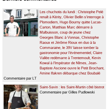
Les chuchotis du lundi : Christophe Pelé
renaît à Kérity, Olivier Bellin s’interroge à
Plomodiern, Hugo Bourny quitte Lucas-
Carton, Matthias Marc démarre à
Malbuisson, coup de jeune chez
Georges Blanc à Vonnas, Christophe
Raoux et Jérôme Rioux en duo à la
Commaraine, le 39V laisse tomber la
gastronomie pour l’événementiel, Claire
Vallée redémarre à Trentemoult, Kevin
Kowal à l’Impérator de Nîmes, Jean-
Baptiste Ascione ouvre le Petit Brochant,
Amine Ifakren débarque chez Boubalé
Commentaire par LT
Saint-Savin : les Saint-Martin côté bistrot
Commentaire par Gilles Pudlowski