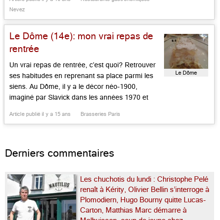
déjà, au bel hôtel de Pierre-Yves Roué, pile en
Nevez
bord de mer, sur son site […]...
Le Dôme (14e): mon vrai repas de
rentrée
Un vrai repas de rentrée, c’est quoi? Retrouver
Le Dôme
ses habitudes en reprenant sa place parmi les
siens. Au Dôme, il y a le décor néo-1900,
imaginé par Slavick dans les années 1970 et
devenu « vintage », le service amical et
Article publié il y a 15 ans
Brasseries Paris
complice, en smoking, svp, avec des chefs
rangs aux faux airs de Dalban dans les
« Tontons […]...
Derniers commentaires
Les chuchotis du lundi : Christophe Pelé
renaît à Kérity, Olivier Bellin s’interroge à
Plomodiern, Hugo Bourny quitte Lucas-
Carton, Matthias Marc démarre à