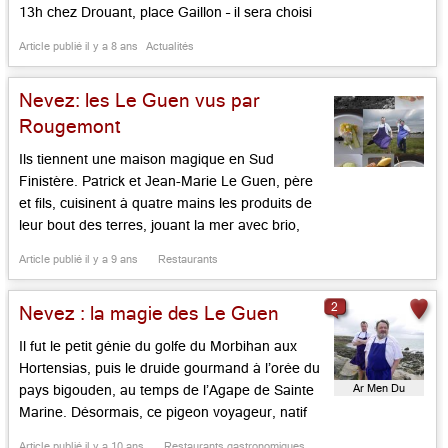
13h chez Drouant, place Gaillon – il sera choisi
entre Yannick Haenel (Tiens ferme ta couronne,
Article publié il y a 8 ans
Actualités
Gallimard), Véronique Olmi (Bakhita , Albin
Michel), Eric Vuillard (L’ordre du jour, Actes
Nevez: les Le Guen vus par
Sud) […]...
Rougemont
Ils tiennent une maison magique en Sud
Finistère. Patrick et Jean-Marie Le Guen, père
et fils, cuisinent à quatre mains les produits de
leur bout des terres, jouant la mer avec brio,
comme le végétal avec sûreté. Notre ami
Article publié il y a 9 ans
Restaurants
Maurice Rougemont les évoque en images… De
quoi attendre patiemment la réouverture de leur
2
Nevez : la magie des Le Guen
maison au […]...
Il fut le petit génie du golfe du Morbihan aux
Hortensias, puis le druide gourmand à l’orée du
Ar Men Du
pays bigouden, au temps de l’Agape de Sainte
Marine. Désormais, ce pigeon voyageur, natif
des Côtes d’Armor, est arrimé, depuis dix ans
Article publié il y a 10 ans
Restaurants gastronomiques