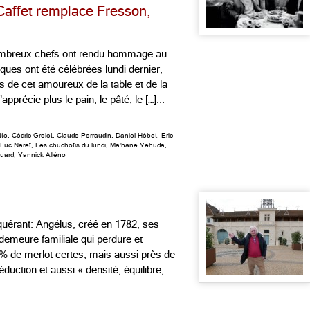
Caffet remplace Fresson,
mbreux chefs ont rendu hommage au
ques ont été célébrées lundi dernier,
s de cet amoureux de la table et de la
pprécie plus le pain, le pâté, le […]...
tte
,
Cédric Grolet
,
Claude Perraudin
,
Daniel Hébet
,
Eric
Luc Naret
,
Les chuchotis du lundi
,
Ma'hané Yehuda
,
uard
,
Yannick Alléno
quérant: Angélus, créé en 1782, ses
 demeure familiale qui perdure et
 % de merlot certes, mais aussi près de
duction et aussi « densité, équilibre,