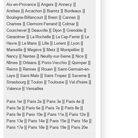
||
||
||
Aix-en-Provence
Angers
Annecy
||
||
||
||
Antibes
Arcachon
Biarritz
Bordeaux
||
||
||
Boulogne-Billancourt
Brest
Cannes
||
||
||
Chartres
Clermont-Ferrand
Colmar
||
||
||
||
Courchevel
Deauville
Dijon
Grenoble
||
||
||
Gérardmer
La Rochelle
Le Cap-Ferret
Le
||
||
||
||
||
Havre
Le Mans
Lille
Lorient
Lyon
||
||
||
||
Marseille
Megève
Metz
Montpellier
||
||
||
||
Nancy
Nantes
Neuilly-sur-Seine
Nice
||
||
||
||
Nîmes
Orléans
Porto-Vecchio
Quimper
||
||
||
Reims
Rennes
Rouen
Saint-Germain-en-
||
||
||
||
Laye
Saint-Malo
Saint-Tropez
Saverne
||
||
||
||
Strasbourg
Toulon
Toulouse
Val d'Isère
||
Valence
Versailles
||
||
||
||
Paris 1er
Paris 2e
Paris 3e
Paris 4e
||
||
||
||
Paris 5e
Paris 6e
Paris 7e
Paris 8e
||
||
||
||
Paris 9e
Paris 10e
Paris 11e
Paris 12e
||
||
||
||
Paris 13e
Paris 14e
Paris 15e
Paris 16e
||
||
||
Paris 17e
Paris 18e
Paris 19e
Paris 20e