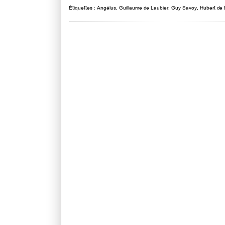
Étiquettes :
Angélus
,
Guillaume de Laubier
,
Guy Savoy
,
Hubert de