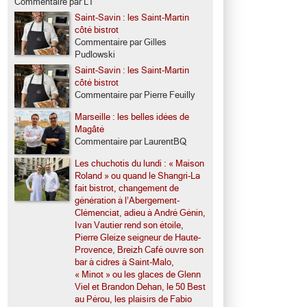
Commentaire par LT
Saint-Savin : les Saint-Martin
côté bistrot
Commentaire par Gilles
Pudlowski
Saint-Savin : les Saint-Martin
côté bistrot
Commentaire par Pierre Feuilly
Marseille : les belles idées de
Magâté
Commentaire par LaurentBQ
Les chuchotis du lundi : « Maison
Roland » ou quand le Shangri-La
fait bistrot, changement de
génération à l’Abergement-
Clémenciat, adieu à André Génin,
Ivan Vautier rend son étoile,
Pierre Gleize seigneur de Haute-
Provence, Breizh Café ouvre son
bar à cidres à Saint-Malo,
« Minot » ou les glaces de Glenn
Viel et Brandon Dehan, le 50 Best
au Pérou, les plaisirs de Fabio