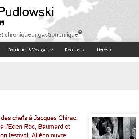
 Pudlowski


ire et chroniqueur gastronomique
Boutiques & Voyages
Recettes
Livres
 des chefs à Jacques Chirac,
 à l’Eden Roc, Baumard et
on festival, Alléno ouvre