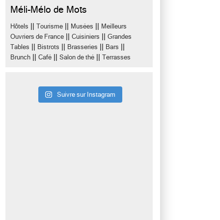
Méli-Mélo de Mots
||
||
||
Hôtels
Tourisme
Musées
Meilleurs
||
||
Ouvriers de France
Cuisiniers
Grandes
||
||
||
||
Tables
Bistrots
Brasseries
Bars
||
||
||
Brunch
Café
Salon de thé
Terrasses
Suivre sur Instagram