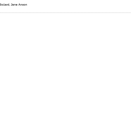
 Boüard
,
Jane Anson