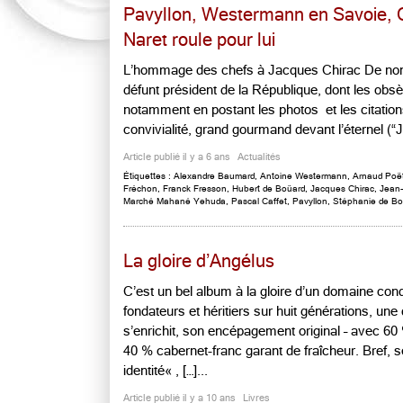
Pavyllon, Westermann en Savoie, 
Naret roule pour lui
L’hommage des chefs à Jacques Chirac De no
défunt président de la République, dont les obsè
notamment en postant les photos et les citation
convivialité, grand gourmand devant l’éternel (“J’a
Article publié il y a 6 ans
Actualités
Étiquettes :
Alexandre Baumard
,
Antoine Westermann
,
Arnaud Poë
Fréchon
,
Franck Fresson
,
Hubert de Boüard
,
Jacques Chirac
,
Jean-
Marché Mahané Yehuda
,
Pascal Caffet
,
Pavyllon
,
Stéphanie de Bo
La gloire d’Angélus
C’est un bel album à la gloire d’un domaine con
fondateurs et héritiers sur huit générations, une
s’enrichit, son encépagement original – avec 60
40 % cabernet-franc garant de fraîcheur. Bref, sé
identité« , […]...
Article publié il y a 10 ans
Livres