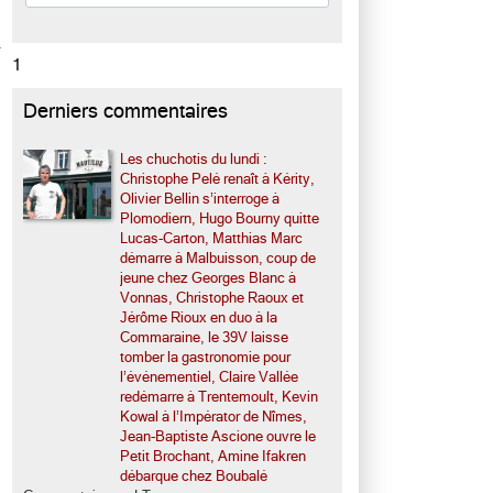
1
Derniers commentaires
Les chuchotis du lundi :
Christophe Pelé renaît à Kérity,
Olivier Bellin s’interroge à
Plomodiern, Hugo Bourny quitte
Lucas-Carton, Matthias Marc
démarre à Malbuisson, coup de
jeune chez Georges Blanc à
Vonnas, Christophe Raoux et
Jérôme Rioux en duo à la
Commaraine, le 39V laisse
tomber la gastronomie pour
l’événementiel, Claire Vallée
redémarre à Trentemoult, Kevin
Kowal à l’Impérator de Nîmes,
Jean-Baptiste Ascione ouvre le
Petit Brochant, Amine Ifakren
débarque chez Boubalé