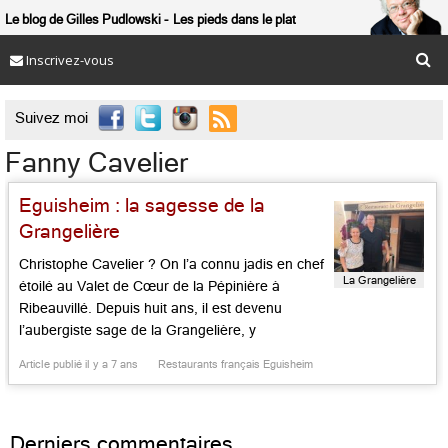
Le blog de Gilles Pudlowski
Les pieds dans le plat
Inscrivez-vous

Suivez moi
Fanny Cavelier
Eguisheim : la sagesse de la
Grangelière
Christophe Cavelier ? On l’a connu jadis en chef
La Grangelière
étoilé au Valet de Cœur de la Pépinière à
Ribeauvillé. Depuis huit ans, il est devenu
l’aubergiste sage de la Grangelière, y
remplaçant Patrick Finckbeiner, alors venu du
Article publié il y a 7 ans
Restaurants français Eguisheim
château d’Isenbourg à Rouffach, dans le coeur
du village d’Eguisheim. Lorsque les amis de la
cave Wolfberger font […]...
Derniers commentaires