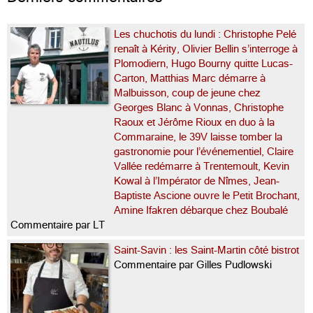
Les chuchotis du lundi : Christophe Pelé
renaît à Kérity, Olivier Bellin s’interroge à
Plomodiern, Hugo Bourny quitte Lucas-
Carton, Matthias Marc démarre à
Malbuisson, coup de jeune chez
Georges Blanc à Vonnas, Christophe
Raoux et Jérôme Rioux en duo à la
Commaraine, le 39V laisse tomber la
gastronomie pour l’événementiel, Claire
Vallée redémarre à Trentemoult, Kevin
Kowal à l’Impérator de Nîmes, Jean-
Baptiste Ascione ouvre le Petit Brochant,
Amine Ifakren débarque chez Boubalé
Commentaire par LT
Saint-Savin : les Saint-Martin côté bistrot
Commentaire par Gilles Pudlowski