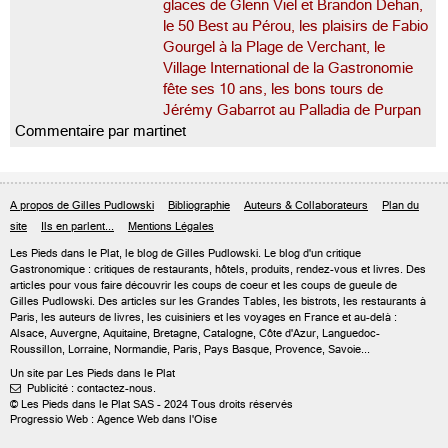
glaces de Glenn Viel et Brandon Dehan,
le 50 Best au Pérou, les plaisirs de Fabio
Gourgel à la Plage de Verchant, le
Village International de la Gastronomie
fête ses 10 ans, les bons tours de
Jérémy Gabarrot au Palladia de Purpan
Commentaire par martinet
A propos de Gilles Pudlowski
Bibliographie
Auteurs & Collaborateurs
Plan du
site
Ils en parlent...
Mentions Légales
Les Pieds dans le Plat, le blog de
Gilles Pudlowski
. Le blog d'un critique
Gastronomique : critiques de restaurants, hôtels, produits, rendez-vous et livres. Des
articles pour vous faire découvrir les coups de coeur et les coups de gueule de
Gilles Pudlowski. Des articles sur les Grandes Tables, les bistrots, les restaurants à
Paris, les auteurs de livres, les cuisiniers et les voyages en France et au-delà :
Alsace, Auvergne, Aquitaine, Bretagne, Catalogne, Côte d'Azur, Languedoc-
Roussillon, Lorraine, Normandie, Paris, Pays Basque, Provence, Savoie...
Un site par Les Pieds dans le Plat
Publicité : contactez-nous.

© Les Pieds dans le Plat SAS - 2024 Tous droits réservés
Progressio Web : Agence Web dans l'Oise