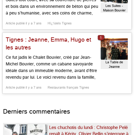
Les Suites -
et bois dans un environnement de béton qui peu
Maison Bouvier
à peu s’humanise, avec ses coins de charme,
entre salons, grand bar, où l’on mange, boit,
Article publié il y a 7 ans
Hï¿½tels Tignes
bavarde, se rencontre, suites modulables de 25
à 75 m2, sauna, hammam et piscine […]...
1
Tignes : Jeanne, Emma, Hugo et
les autres
Ce fut jadis le Chalet Bouvier, créé par Jean-
La Table de
Michel Bouvier, comme un cabane savoyarde
Jeanne
idéale dans un immeuble moderne, avant d’être
revendu par lui. Le voici revenu dans la famille,
placée sous l’enseigne de Jeanne, l’arrière-
Article publié il y a 7 ans
Restaurants français Tignes
grande mère Bouvier, et la responsabilité
conjointe de la fille de Jean-Michel, Emma, et de
son compagnon, cuisinier et pâtissier […]...
Derniers commentaires
Les chuchotis du lundi : Christophe Pelé
renaît à Kérity, Olivier Bellin s’interroge à