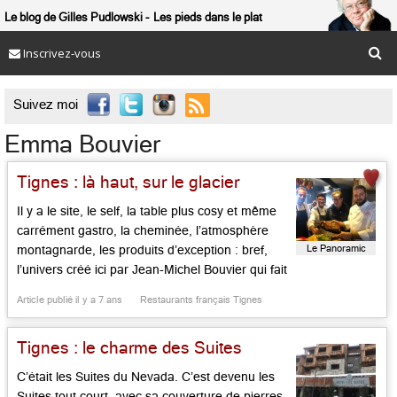
Le blog de Gilles Pudlowski
Les pieds dans le plat
Inscrivez-vous

Suivez moi
Emma Bouvier
Tignes : là haut, sur le glacier
Il y a le site, le self, la table plus cosy et même
carrément gastro, la cheminée, l’atmosphère
Le Panoramic
montagnarde, les produits d’exception : bref,
l’univers créé ici par Jean-Michel Bouvier qui fait
travailler ici du monde ! Sa femme Catherine à
Article publié il y a 7 ans
Restaurants français Tignes
la déco et l’accueil, sa fille Emma à la caisse,
son neveu (Jean-Baptiste Bruijnse), […]...
Tignes : le charme des Suites
C’était les Suites du Nevada. C’est devenu les
Suites tout court, avec sa couverture de pierres