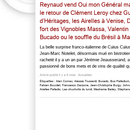
Reynaud vend Oui mon Général mais 
le retour de Clément Leroy chez G
d’Héritages, les Airelles à Venis
fort des Vignobles Massa, Valentin 
Bucado ou le souffle du Brésil à Ma
La belle surprise franco-italienne de Caïus Caïu
Jean-Marc Notelet, désormais mué en bistrotier à
racheté il y a un an par Jérémie Jeausserand, avo
passionné de bons mets et de vins de qualité qui
Article publié il y a 6 mois
Actualités
Étiquettes :
Alan Cornec
,
Alessia Trussardi
,
Bucado
,
Bus Palladium
Fabien Bourdet
,
Francesco Garzone
,
Jean-Christophe Burgy
,
John
Airelles Palladio
,
Les chuchotis du lundi
,
Mashama Bailey
,
Stéphan