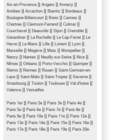
||
||
||
Aix-en-Provence
Angers
Annecy
||
||
||
||
Antibes
Arcachon
Biarritz
Bordeaux
||
||
||
Boulogne-Billancourt
Brest
Cannes
||
||
||
Chartres
Clermont-Ferrand
Colmar
||
||
||
||
Courchevel
Deauville
Dijon
Grenoble
||
||
||
Gérardmer
La Rochelle
Le Cap-Ferret
Le
||
||
||
||
||
Havre
Le Mans
Lille
Lorient
Lyon
||
||
||
||
Marseille
Megève
Metz
Montpellier
||
||
||
||
Nancy
Nantes
Neuilly-sur-Seine
Nice
||
||
||
||
Nîmes
Orléans
Porto-Vecchio
Quimper
||
||
||
Reims
Rennes
Rouen
Saint-Germain-en-
||
||
||
||
Laye
Saint-Malo
Saint-Tropez
Saverne
||
||
||
||
Strasbourg
Toulon
Toulouse
Val d'Isère
||
Valence
Versailles
||
||
||
||
Paris 1er
Paris 2e
Paris 3e
Paris 4e
||
||
||
||
Paris 5e
Paris 6e
Paris 7e
Paris 8e
||
||
||
||
Paris 9e
Paris 10e
Paris 11e
Paris 12e
||
||
||
||
Paris 13e
Paris 14e
Paris 15e
Paris 16e
||
||
||
Paris 17e
Paris 18e
Paris 19e
Paris 20e