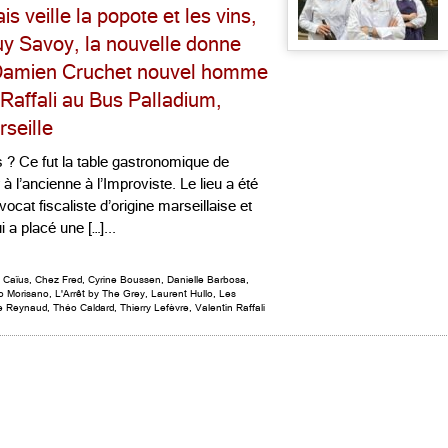
veille la popote et les vins,
uy Savoy, la nouvelle donne
e, Damien Cruchet nouvel homme
Raffali au Bus Palladium,
rseille
s ? Ce fut la table gastronomique de
 l’ancienne à l’Improviste. Le lieu a été
cat fiscaliste d’origine marseillaise et
 a placé une […]...
,
Caïus
,
Chez Fred
,
Cyrine Boussen
,
Danielle Barbosa
,
o Morisano
,
L'Arrêt by The Grey
,
Laurent Hullo
,
Les
e Reynaud
,
Théo Caldard
,
Thierry Lefèvre
,
Valentin Raffali