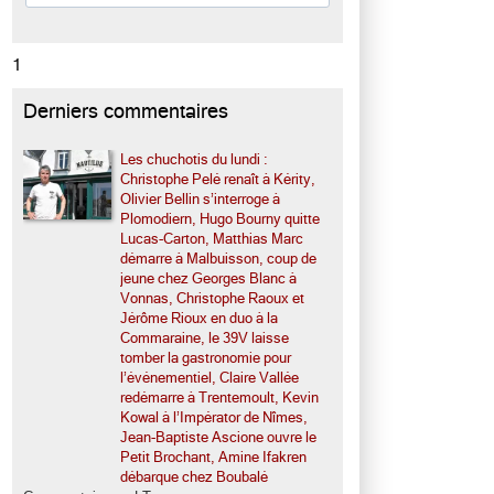
1
Derniers commentaires
Les chuchotis du lundi :
Christophe Pelé renaît à Kérity,
Olivier Bellin s’interroge à
Plomodiern, Hugo Bourny quitte
Lucas-Carton, Matthias Marc
démarre à Malbuisson, coup de
jeune chez Georges Blanc à
Vonnas, Christophe Raoux et
Jérôme Rioux en duo à la
Commaraine, le 39V laisse
tomber la gastronomie pour
l’événementiel, Claire Vallée
redémarre à Trentemoult, Kevin
Kowal à l’Impérator de Nîmes,
Jean-Baptiste Ascione ouvre le
Petit Brochant, Amine Ifakren
débarque chez Boubalé