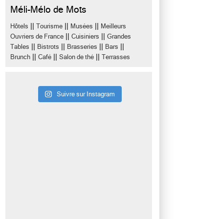
Méli-Mélo de Mots
||
||
||
Hôtels
Tourisme
Musées
Meilleurs
||
||
Ouvriers de France
Cuisiniers
Grandes
||
||
||
||
Tables
Bistrots
Brasseries
Bars
||
||
||
Brunch
Café
Salon de thé
Terrasses
Suivre sur Instagram