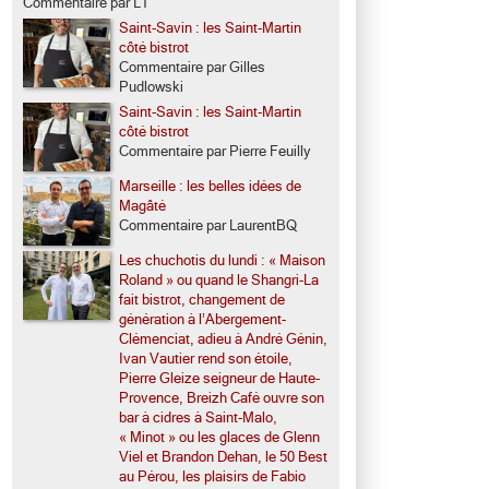
Commentaire par LT
Saint-Savin : les Saint-Martin
côté bistrot
Commentaire par Gilles
Pudlowski
Saint-Savin : les Saint-Martin
côté bistrot
Commentaire par Pierre Feuilly
Marseille : les belles idées de
Magâté
Commentaire par LaurentBQ
Les chuchotis du lundi : « Maison
Roland » ou quand le Shangri-La
fait bistrot, changement de
génération à l’Abergement-
Clémenciat, adieu à André Génin,
Ivan Vautier rend son étoile,
Pierre Gleize seigneur de Haute-
Provence, Breizh Café ouvre son
bar à cidres à Saint-Malo,
« Minot » ou les glaces de Glenn
Viel et Brandon Dehan, le 50 Best
au Pérou, les plaisirs de Fabio