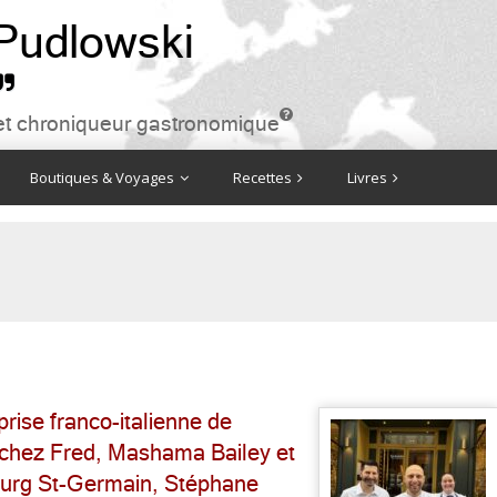
 Pudlowski


ire et chroniqueur gastronomique
Boutiques & Voyages
Recettes
Livres
prise franco-italienne de
n chez Fred, Mashama Bailey et
bourg St-Germain, Stéphane