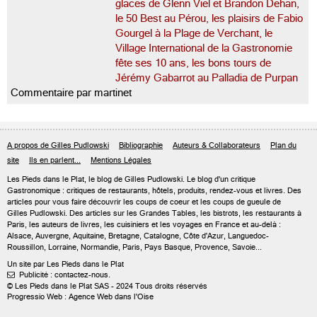
glaces de Glenn Viel et Brandon Dehan,
le 50 Best au Pérou, les plaisirs de Fabio
Gourgel à la Plage de Verchant, le
Village International de la Gastronomie
fête ses 10 ans, les bons tours de
Jérémy Gabarrot au Palladia de Purpan
Commentaire par martinet
A propos de Gilles Pudlowski
Bibliographie
Auteurs & Collaborateurs
Plan du
site
Ils en parlent...
Mentions Légales
Les Pieds dans le Plat, le blog de
Gilles Pudlowski
. Le blog d'un critique
Gastronomique : critiques de restaurants, hôtels, produits, rendez-vous et livres. Des
articles pour vous faire découvrir les coups de coeur et les coups de gueule de
Gilles Pudlowski. Des articles sur les Grandes Tables, les bistrots, les restaurants à
Paris, les auteurs de livres, les cuisiniers et les voyages en France et au-delà :
Alsace, Auvergne, Aquitaine, Bretagne, Catalogne, Côte d'Azur, Languedoc-
Roussillon, Lorraine, Normandie, Paris, Pays Basque, Provence, Savoie...
Un site par Les Pieds dans le Plat
Publicité : contactez-nous.

© Les Pieds dans le Plat SAS - 2024 Tous droits réservés
Progressio Web : Agence Web dans l'Oise