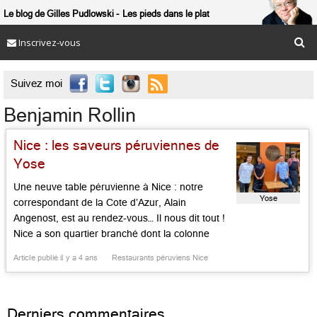
Le blog de Gilles Pudlowski
Les pieds dans le plat
Inscrivez-vous

Suivez moi
Benjamin Rollin
Nice : les saveurs péruviennes de
Yose
Une neuve table péruvienne à Nice : notre
Yose
correspondant de la Cote d’Azur, Alain
Angenost, est au rendez-vous… Il nous dit tout !
Nice a son quartier branché dont la colonne
vertébrale est la rue Bonaparte. Situées entre le
Article publié il y a 4 ans
Restaurants péruviens Nice
port et le Nice historique, les terrasses des bars
et des restaurants s’emplissent avec allégresse
d’une […]...
Derniers commentaires