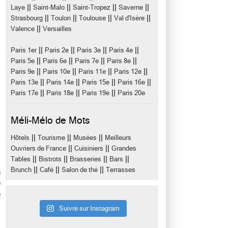
||
||
||
||
Laye
Saint-Malo
Saint-Tropez
Saverne
||
||
||
||
Strasbourg
Toulon
Toulouse
Val d'Isère
||
Valence
Versailles
||
||
||
||
Paris 1er
Paris 2e
Paris 3e
Paris 4e
||
||
||
||
Paris 5e
Paris 6e
Paris 7e
Paris 8e
||
||
||
||
Paris 9e
Paris 10e
Paris 11e
Paris 12e
||
||
||
||
Paris 13e
Paris 14e
Paris 15e
Paris 16e
||
||
||
Paris 17e
Paris 18e
Paris 19e
Paris 20e
Méli-Mélo de Mots
||
||
||
Hôtels
Tourisme
Musées
Meilleurs
||
||
Ouvriers de France
Cuisiniers
Grandes
||
||
||
||
Tables
Bistrots
Brasseries
Bars
||
||
||
Brunch
Café
Salon de thé
Terrasses
n
e
e
Suivre sur Instagram