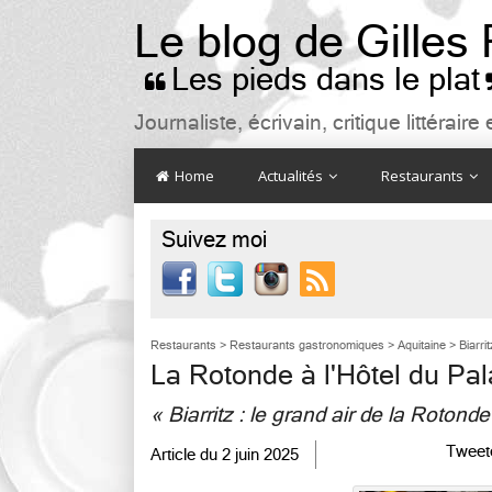
Le blog de Gilles
Les pieds dans le plat

Journaliste, écrivain, critique littéra
Home
Actualités
Restaurants
Suivez moi

Restaurants
>
Restaurants gastronomiques
>
Aquitaine
>
Biarrit
La Rotonde à l'Hôtel du Pal
« Biarritz : le grand air de la Rotonde
Tweet
Article du
2 juin 2025