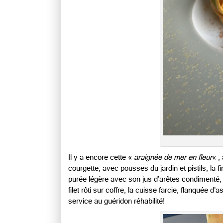
Il y a encore cette «
araignée de mer en fleur
« ,
courgette, avec pousses du jardin et pistils, la f
purée légère avec son jus d’arêtes condimenté,
filet rôti sur coffre, la cuisse farcie, flanquée
service au guéridon réhabilité!