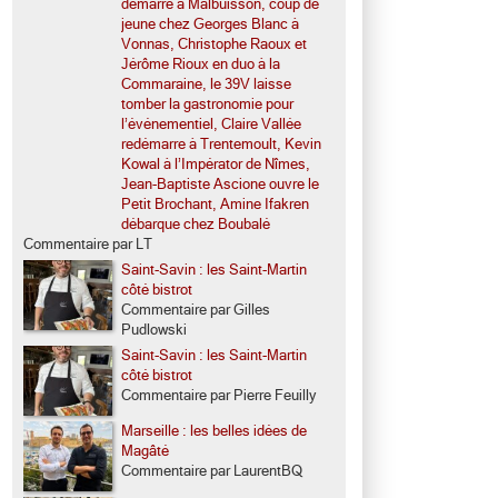
démarre à Malbuisson, coup de
jeune chez Georges Blanc à
Vonnas, Christophe Raoux et
Jérôme Rioux en duo à la
Commaraine, le 39V laisse
tomber la gastronomie pour
l’événementiel, Claire Vallée
redémarre à Trentemoult, Kevin
Kowal à l’Impérator de Nîmes,
Jean-Baptiste Ascione ouvre le
Petit Brochant, Amine Ifakren
débarque chez Boubalé
Commentaire par LT
Saint-Savin : les Saint-Martin
côté bistrot
Commentaire par Gilles
Pudlowski
Saint-Savin : les Saint-Martin
côté bistrot
Commentaire par Pierre Feuilly
Marseille : les belles idées de
Magâté
Commentaire par LaurentBQ