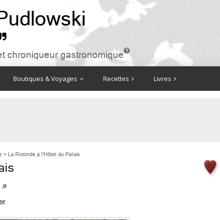
 Pudlowski


ire et chroniqueur gastronomique
Boutiques & Voyages
Recettes
Livres
z
>
La Rotonde à l'Hôtel du Palais
ais
 »
er