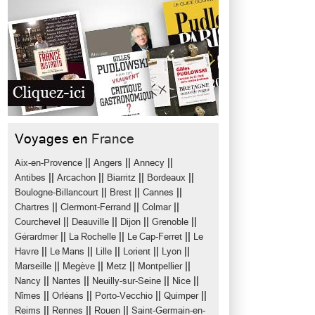
Voyages en
France
||
||
||
Aix-en-Provence
Angers
Annecy
||
||
||
||
Antibes
Arcachon
Biarritz
Bordeaux
||
||
||
Boulogne-Billancourt
Brest
Cannes
||
||
||
Chartres
Clermont-Ferrand
Colmar
||
||
||
||
Courchevel
Deauville
Dijon
Grenoble
||
||
||
Gérardmer
La Rochelle
Le Cap-Ferret
Le
||
||
||
||
||
Havre
Le Mans
Lille
Lorient
Lyon
||
||
||
||
Marseille
Megève
Metz
Montpellier
||
||
||
||
Nancy
Nantes
Neuilly-sur-Seine
Nice
||
||
||
||
Nîmes
Orléans
Porto-Vecchio
Quimper
||
||
||
Reims
Rennes
Rouen
Saint-Germain-en-