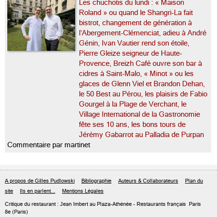
Les chuchotis du lundi : « Maison
Roland » ou quand le Shangri-La fait
bistrot, changement de génération à
l’Abergement-Clémenciat, adieu à André
Génin, Ivan Vautier rend son étoile,
Pierre Gleize seigneur de Haute-
Provence, Breizh Café ouvre son bar à
cidres à Saint-Malo, « Minot » ou les
glaces de Glenn Viel et Brandon Dehan,
le 50 Best au Pérou, les plaisirs de Fabio
Gourgel à la Plage de Verchant, le
Village International de la Gastronomie
fête ses 10 ans, les bons tours de
Jérémy Gabarrot au Palladia de Purpan
Commentaire par martinet
A propos de Gilles Pudlowski
Bibliographie
Auteurs & Collaborateurs
Plan du
site
Ils en parlent...
Mentions Légales
Critique du
restaurant : Jean Imbert au Plaza-Athénée
- Restaurants français
Paris
8e
(Paris)