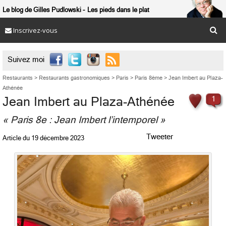
Le blog de Gilles Pudlowski
Les pieds dans le plat
Inscrivez-vous

Suivez moi
Restaurants
>
Restaurants gastronomiques
>
Paris
>
Paris 8ème
>
Jean Imbert au Plaza-
Athénée
Jean Imbert au Plaza-Athénée
1
« Paris 8e : Jean Imbert l’intemporel »
Tweeter
Article du
19 décembre 2023