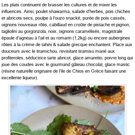
Les plats continuent de brasser les cultures et de mixer les
influences. Ainsi, poulet shawarma, salade d’herbes, pois chiches
et abricots secs, poulpe à l’ouzo snacké, purée de pois cassés,
oignons nouveaux rôtis, cabillaud en croûte de pistache et pignon,
tagliolini au gorgonzola, noix, oignons caramélisés, magistrale
épaule d’agneau à l’ail et au romarin (1,2kg) ou encore aubergines
rôties à la crème de tahini & salade grecque enchantent. Place aux
douceurs avec le tiramichou, revisitant tiramisu marié aux
profiteroles, séductrice tarte abricot, glace amaretto, poivre long qui
joue des coudes avec le gourmand gâteau chocolat, glace mastic
(résine naturelle originaire de l’ile de Chios en Grèce faisant une
excellente liqueur).