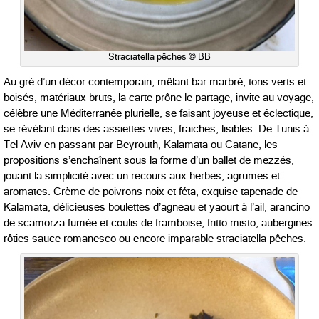
Straciatella pêches © BB
Au gré d’un décor contemporain, mêlant bar marbré, tons verts et
boisés, matériaux bruts, la carte prône le partage, invite au voyage,
célèbre une Méditerranée plurielle, se faisant joyeuse et éclectique,
se révélant dans des assiettes vives, fraiches, lisibles. De Tunis à
Tel Aviv en passant par Beyrouth, Kalamata ou Catane, les
propositions s’enchaînent sous la forme d’un ballet de mezzés,
jouant la simplicité avec un recours aux herbes, agrumes et
aromates. Crème de poivrons noix et féta, exquise tapenade de
Kalamata, délicieuses boulettes d’agneau et yaourt à l’ail, arancino
de scamorza fumée et coulis de framboise, fritto misto, aubergines
rôties sauce romanesco ou encore imparable straciatella pêches.