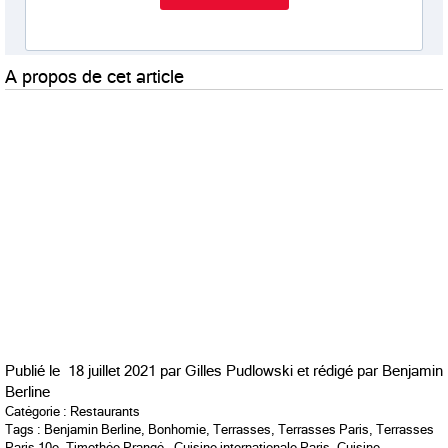
A propos de cet article
Publié le
18 juillet 2021 par
Gilles Pudlowski et rédigé par
Benjamin
Berline
Catégorie :
Restaurants
Tags :
Benjamin Berline
,
Bonhomie
,
Terrasses
,
Terrasses Paris
,
Terrasses
Paris 10e
,
Timothée Prangé
,
Cuisine internationale Paris
,
Cuisine