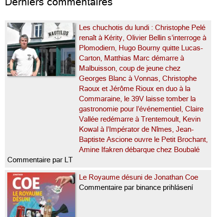
Derniers commentaires
Les chuchotis du lundi : Christophe Pelé
renaît à Kérity, Olivier Bellin s’interroge à
Plomodiern, Hugo Bourny quitte Lucas-
Carton, Matthias Marc démarre à
Malbuisson, coup de jeune chez
Georges Blanc à Vonnas, Christophe
Raoux et Jérôme Rioux en duo à la
Commaraine, le 39V laisse tomber la
gastronomie pour l’événementiel, Claire
Vallée redémarre à Trentemoult, Kevin
Kowal à l’Impérator de Nîmes, Jean-
Baptiste Ascione ouvre le Petit Brochant,
Amine Ifakren débarque chez Boubalé
Commentaire par LT
Le Royaume désuni de Jonathan Coe
Commentaire par binance prihlásení