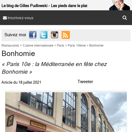
Le blog de Gilles Pudlowski
Les pieds dans le plat
Inscrivez-vous

Suivez moi
Restaurants
>
Cuisine internationale
>
Paris
>
Paris 10ème
>
Bonhomie
Bonhomie
« Paris 10e : la Méditerranée en fête chez
Bonhomie »
Tweeter
Article du
18 juillet 2021