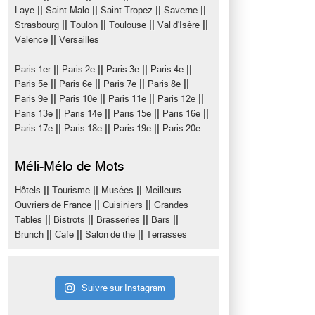
||
||
||
||
Laye
Saint-Malo
Saint-Tropez
Saverne
||
||
||
||
Strasbourg
Toulon
Toulouse
Val d'Isère
||
Valence
Versailles
||
||
||
||
Paris 1er
Paris 2e
Paris 3e
Paris 4e
||
||
||
||
Paris 5e
Paris 6e
Paris 7e
Paris 8e
||
||
||
||
Paris 9e
Paris 10e
Paris 11e
Paris 12e
||
||
||
||
Paris 13e
Paris 14e
Paris 15e
Paris 16e
||
||
||
Paris 17e
Paris 18e
Paris 19e
Paris 20e
Méli-Mélo de Mots
||
||
||
Hôtels
Tourisme
Musées
Meilleurs
||
||
Ouvriers de France
Cuisiniers
Grandes
||
||
||
||
Tables
Bistrots
Brasseries
Bars
||
||
||
Brunch
Café
Salon de thé
Terrasses
Suivre sur Instagram