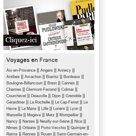
Voyages en
France
||
||
||
Aix-en-Provence
Angers
Annecy
||
||
||
||
Antibes
Arcachon
Biarritz
Bordeaux
||
||
||
Boulogne-Billancourt
Brest
Cannes
||
||
||
Chartres
Clermont-Ferrand
Colmar
||
||
||
||
Courchevel
Deauville
Dijon
Grenoble
||
||
||
Gérardmer
La Rochelle
Le Cap-Ferret
Le
||
||
||
||
||
Havre
Le Mans
Lille
Lorient
Lyon
||
||
||
||
Marseille
Megève
Metz
Montpellier
||
||
||
||
Nancy
Nantes
Neuilly-sur-Seine
Nice
||
||
||
||
Nîmes
Orléans
Porto-Vecchio
Quimper
||
||
||
Reims
Rennes
Rouen
Saint-Germain-en-