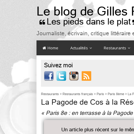
Le blog de Gilles
Les pieds dans le plat

Journaliste, écrivain, critique littéra
Home
Actualités
Restaurants
Suivez moi

Restaurants
>
Restaurants français
>
Paris
>
Paris 8ème
>
La 
La Pagode de Cos à la Rés
« Paris 8e : en terrasse à la Pagod
Un article plus récent sur le mê