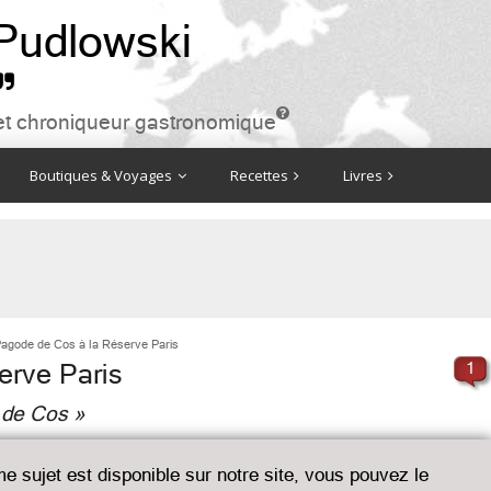
 Pudlowski


ire et chroniqueur gastronomique
Boutiques & Voyages
Recettes
Livres
Pagode de Cos à la Réserve Paris
erve Paris
1
e de Cos »
me sujet est disponible sur notre site, vous pouvez le