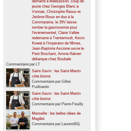
démarre à Malbuisson, coup de
jeune chez Georges Blanc à
Vonnas, Christophe Raoux et
Jérôme Rioux en duo à la
Commaraine, le 39V laisse
tomber la gastronomie pour
l’événementiel, Claire Vallée
redémarre à Trentemoult, Kevin
Kowal à l’Impérator de Nîmes,
Jean-Baptiste Ascione ouvre le
Petit Brochant, Amine Ifakren
débarque chez Boubalé
Commentaire par LT
Saint-Savin : les Saint-Martin
côté bistrot
Commentaire par Gilles
Pudlowski
Saint-Savin : les Saint-Martin
côté bistrot
Commentaire par Pierre Feuilly
Marseille : les belles idées de
Magâté
Commentaire par LaurentBQ