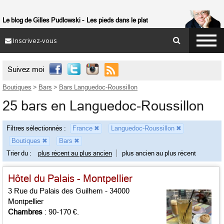
Le blog de Gilles Pudlowski
Les pieds dans le plat
Inscrivez-vous

Suivez moi
Boutiques
>
Bars
>
Bars Languedoc-Roussillon
25 bars en Languedoc-Roussillon
Filtres sélectionnés :
France
✖
Languedoc-Roussillon
✖
Boutiques
✖
Bars
✖
Trier du :
plus récent au plus ancien
plus ancien au plus récent
Hôtel du Palais - Montpellier
3 Rue du Palais des Guilhem - 34000
Montpellier
Chambres
: 90-170 €.