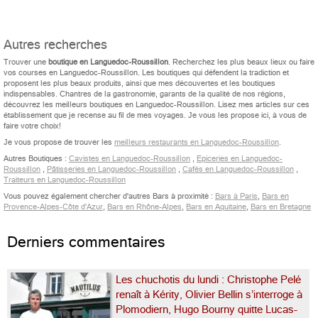
Autres recherches
Trouver une
boutique en Languedoc-Roussillon
. Recherchez les plus beaux lieux ou faire
vos courses en Languedoc-Roussillon. Les boutiques qui défendent la tradiction et
proposent les plus beaux produits, ainsi que mes découvertes et les boutiques
indispensables. Chantres de la gastronomie, garants de la qualité de nos régions,
découvrez les meilleurs boutiques en Languedoc-Roussillon. Lisez mes articles sur ces
établissement que je recense au fil de mes voyages. Je vous les propose ici, à vous de
faire votre choix!
Je vous propose de trouver les
meilleurs restaurants en Languedoc-Roussillon
.
Autres Boutiques :
Cavistes en Languedoc-Roussillon
,
Epiceries en Languedoc-
Roussillon
,
Pâtisseries en Languedoc-Roussillon
,
Cafés en Languedoc-Roussillon
,
Traiteurs en Languedoc-Roussillon
Vous pouvez également chercher d'autres Bars à proximité :
Bars à Paris
,
Bars en
Provence-Alpes-Côte d'Azur
,
Bars en Rhône-Alpes
,
Bars en Aquitaine
,
Bars en Bretagne
Derniers commentaires
Les chuchotis du lundi : Christophe Pelé
renaît à Kérity, Olivier Bellin s’interroge à
Plomodiern, Hugo Bourny quitte Lucas-