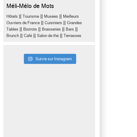
Méli-Mélo de Mots
||
||
||
Hôtels
Tourisme
Musées
Meilleurs
||
||
Ouvriers de France
Cuisiniers
Grandes
||
||
||
||
Tables
Bistrots
Brasseries
Bars
||
||
||
Brunch
Café
Salon de thé
Terrasses
Suivre sur Instagram