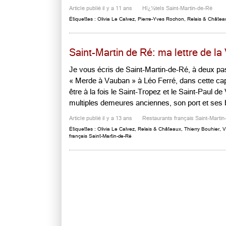
Article publié il y a 11 ans
Hï¿½tels Saint-Martin-de-Ré
Étiquettes :
Olivia Le Calvez
,
Pierre-Yves Rochon
,
Relais & Châtea
Saint-Martin de Ré: ma lettre de la 
Je vous écris de Saint-Martin-de-Ré, à deux pas 
« Merde à Vauban » à Léo Ferré, dans cette capita
être à la fois le Saint-Tropez et le Saint-Paul d
multiples demeures anciennes, son port et ses b
Article publié il y a 13 ans
Restaurants français Saint-Marti
Étiquettes :
Olivia Le Calvez
,
Relais & Châteaux
,
Thierry Bouhier
,
V
français Saint-Martin-de-Ré