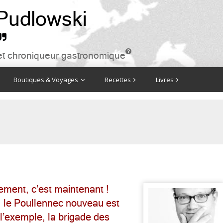
 Pudlowski


ire et chroniqueur gastronomique
Boutiques & Voyages
Recettes
Livres
nement, c’est maintenant !
 le Poullennec nouveau est
l’exemple, la brigade des