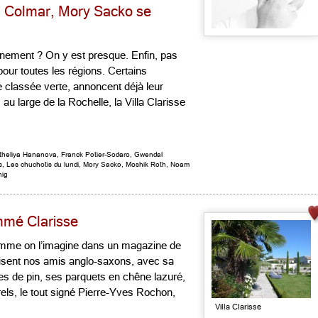
 à Colmar, Mory Sacko se
inement ? On y est presque. Enfin, pas
pour toutes les régions. Certains
e classée verte, annoncent déjà leur
au large de la Rochelle, la Villa Clarisse
theliya Hananova
,
Franck Potier-Sodaro
,
Gwendal
s
,
Les chuchotis du lundi
,
Mory Sacko
,
Moshik Roth
,
Noam
nig
mmé Clarisse
omme on l’imagine dans un magazine de
ent nos amis anglo-saxons, avec sa
tes de pin, ses parquets en chêne lazuré,
ls, le tout signé Pierre-Yves Rochon,
Villa Clarisse