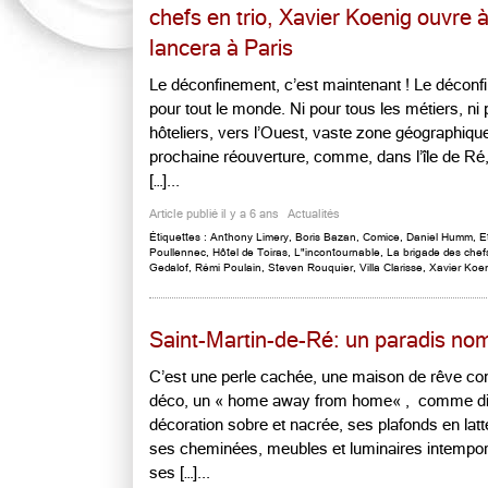
chefs en trio, Xavier Koenig ouvre
lancera à Paris
Le déconfinement, c’est maintenant ! Le déconf
pour tout le monde. Ni pour tous les métiers, ni 
hôteliers, vers l’Ouest, vaste zone géographiqu
prochaine réouverture, comme, dans l’île de Ré, 
[…]...
Article publié il y a 6 ans
Actualités
Étiquettes :
Anthony Limery
,
Boris Bazan
,
Comice
,
Daniel Humm
,
E
Poullennec
,
Hôtel de Toiras
,
L"incontournable
,
La brigade des chef
Gedalof
,
Rémi Poulain
,
Steven Rouquier
,
Villa Clarisse
,
Xavier Koe
Saint-Martin-de-Ré: un paradis no
C’est une perle cachée, une maison de rêve c
déco, un « home away from home« , comme dis
décoration sobre et nacrée, ses plafonds en lat
ses cheminées, meubles et luminaires intempore
ses […]...