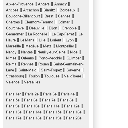
||
||
||
Aix-en-Provence
Angers
Annecy
||
||
||
||
Antibes
Arcachon
Biarritz
Bordeaux
||
||
||
Boulogne-Billancourt
Brest
Cannes
||
||
||
Chartres
Clermont-Ferrand
Colmar
||
||
||
||
Courchevel
Deauville
Dijon
Grenoble
||
||
||
Gérardmer
La Rochelle
Le Cap-Ferret
Le
||
||
||
||
||
Havre
Le Mans
Lille
Lorient
Lyon
||
||
||
||
Marseille
Megève
Metz
Montpellier
||
||
||
||
Nancy
Nantes
Neuilly-sur-Seine
Nice
||
||
||
||
Nîmes
Orléans
Porto-Vecchio
Quimper
||
||
||
Reims
Rennes
Rouen
Saint-Germain-en-
||
||
||
||
Laye
Saint-Malo
Saint-Tropez
Saverne
||
||
||
||
Strasbourg
Toulon
Toulouse
Val d'Isère
||
Valence
Versailles
||
||
||
||
Paris 1er
Paris 2e
Paris 3e
Paris 4e
||
||
||
||
Paris 5e
Paris 6e
Paris 7e
Paris 8e
||
||
||
||
Paris 9e
Paris 10e
Paris 11e
Paris 12e
||
||
||
||
Paris 13e
Paris 14e
Paris 15e
Paris 16e
||
||
||
Paris 17e
Paris 18e
Paris 19e
Paris 20e