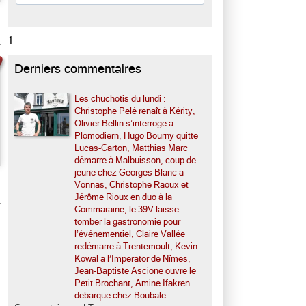
1
Derniers commentaires
Les chuchotis du lundi :
Christophe Pelé renaît à Kérity,
Olivier Bellin s’interroge à
Plomodiern, Hugo Bourny quitte
Lucas-Carton, Matthias Marc
démarre à Malbuisson, coup de
jeune chez Georges Blanc à
Vonnas, Christophe Raoux et
Jérôme Rioux en duo à la
Commaraine, le 39V laisse
tomber la gastronomie pour
l’événementiel, Claire Vallée
redémarre à Trentemoult, Kevin
Kowal à l’Impérator de Nîmes,
Jean-Baptiste Ascione ouvre le
Petit Brochant, Amine Ifakren
débarque chez Boubalé