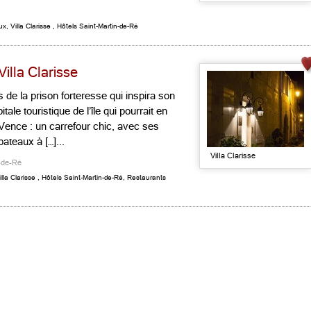
ux
,
Villa Clarisse
,
Hôtels Saint-Martin-de-Ré
Villa Clarisse
de la prison forteresse qui inspira son
le touristique de l’île qui pourrait en
e Vence : un carrefour chic, avec ses
ateaux à […]...
Villa Clarisse
n-de-Ré
illa Clarisse
,
Hôtels Saint-Martin-de-Ré
,
Restaurants