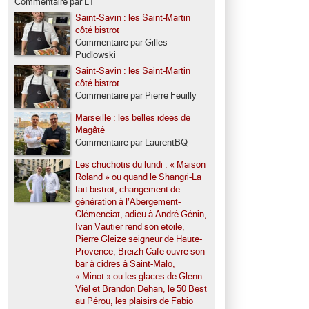
Commentaire par LT
Saint-Savin : les Saint-Martin
côté bistrot
Commentaire par Gilles
Pudlowski
Saint-Savin : les Saint-Martin
côté bistrot
Commentaire par Pierre Feuilly
Marseille : les belles idées de
Magâté
Commentaire par LaurentBQ
Les chuchotis du lundi : « Maison
Roland » ou quand le Shangri-La
fait bistrot, changement de
génération à l’Abergement-
Clémenciat, adieu à André Génin,
Ivan Vautier rend son étoile,
Pierre Gleize seigneur de Haute-
Provence, Breizh Café ouvre son
bar à cidres à Saint-Malo,
« Minot » ou les glaces de Glenn
Viel et Brandon Dehan, le 50 Best
au Pérou, les plaisirs de Fabio