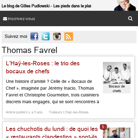
Le blog de Gilles Pudlowski
Les pieds dans le plat
Inscrivez-vous

Suivez moi
Thomas Favrel
L’Haÿ-les-Roses : le trio des
bocaux de chefs
Une histoire d’amitié ? Celle de « Bocaux de
Bocaux de
Chef », imaginée par Jérémy Inacio, Thomas
chefs
Favrel et Christophe Gourmelon, trois cuisiniers
discrets mais engagés, qui se sont rencontrés à
l’Ecole Ferrandi. Dès 1995, ils mettent en
Article publié il y a 5 ans
Traiteurs L'Haÿ-les-Roses
commun leur savoir-faire et fondent « la Maison
Les Toques », service de traiteur porté par leurs
5
Les chuchotis du lundi : de quoi les
valeurs communes: l’authenticité, le respect
[…]...
« restaurants clandestins » sont-ils