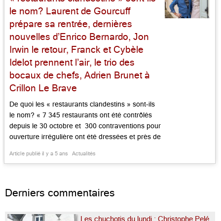
le nom? Laurent de Gourcuff
prépare sa rentrée, dernières
nouvelles d’Enrico Bernardo, Jon
Irwin le retour, Franck et Cybèle
Idelot prennent l’air, le trio des
bocaux de chefs, Adrien Brunet à
Crillon Le Brave
De quoi les « restaurants clandestins » sont-ils
le nom? « 7 345 restaurants ont été contrôlés
depuis le 30 octobre et 300 contraventions pour
ouverture irrégulière ont été dressées et près de
1 000 clients ont été verbalisés « , a déclaré le
Article publié il y a 5 ans
Actualités
ministère de l’Intérieur mardi dernier 6 avril. En
vedette, si l’on peut dire, la mise […]...
Derniers commentaires
Les chuchotis du lundi : Christophe Pelé