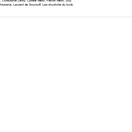
n
,
Christophe Leroy
,
Cybèle Idelot
,
Franck Idelot
,
Guy
Chicoisne
,
Laurent de Gourcuff
,
Les chuchotis du lundi
,