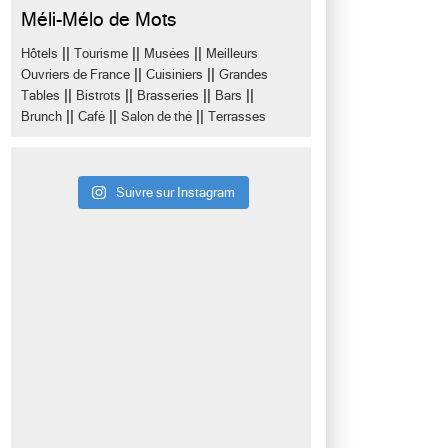
Méli-Mélo de Mots
||
||
||
Hôtels
Tourisme
Musées
Meilleurs
||
||
Ouvriers de France
Cuisiniers
Grandes
||
||
||
||
Tables
Bistrots
Brasseries
Bars
||
||
||
Brunch
Café
Salon de thé
Terrasses
Suivre sur Instagram