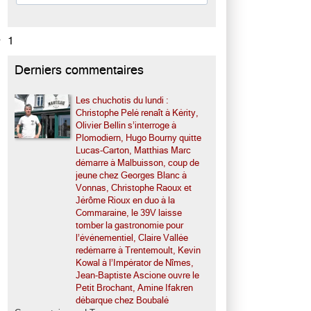
1
Derniers commentaires
Les chuchotis du lundi :
Christophe Pelé renaît à Kérity,
Olivier Bellin s’interroge à
Plomodiern, Hugo Bourny quitte
Lucas-Carton, Matthias Marc
démarre à Malbuisson, coup de
jeune chez Georges Blanc à
Vonnas, Christophe Raoux et
Jérôme Rioux en duo à la
Commaraine, le 39V laisse
tomber la gastronomie pour
l’événementiel, Claire Vallée
redémarre à Trentemoult, Kevin
Kowal à l’Impérator de Nîmes,
Jean-Baptiste Ascione ouvre le
Petit Brochant, Amine Ifakren
débarque chez Boubalé