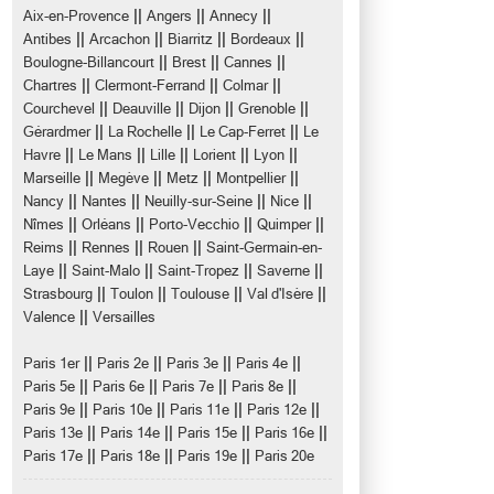
||
||
||
Aix-en-Provence
Angers
Annecy
||
||
||
||
Antibes
Arcachon
Biarritz
Bordeaux
||
||
||
Boulogne-Billancourt
Brest
Cannes
||
||
||
Chartres
Clermont-Ferrand
Colmar
||
||
||
||
Courchevel
Deauville
Dijon
Grenoble
||
||
||
Gérardmer
La Rochelle
Le Cap-Ferret
Le
||
||
||
||
||
Havre
Le Mans
Lille
Lorient
Lyon
||
||
||
||
Marseille
Megève
Metz
Montpellier
||
||
||
||
Nancy
Nantes
Neuilly-sur-Seine
Nice
||
||
||
||
Nîmes
Orléans
Porto-Vecchio
Quimper
||
||
||
Reims
Rennes
Rouen
Saint-Germain-en-
||
||
||
||
Laye
Saint-Malo
Saint-Tropez
Saverne
||
||
||
||
Strasbourg
Toulon
Toulouse
Val d'Isère
||
Valence
Versailles
||
||
||
||
Paris 1er
Paris 2e
Paris 3e
Paris 4e
||
||
||
||
Paris 5e
Paris 6e
Paris 7e
Paris 8e
||
||
||
||
Paris 9e
Paris 10e
Paris 11e
Paris 12e
||
||
||
||
Paris 13e
Paris 14e
Paris 15e
Paris 16e
||
||
||
Paris 17e
Paris 18e
Paris 19e
Paris 20e