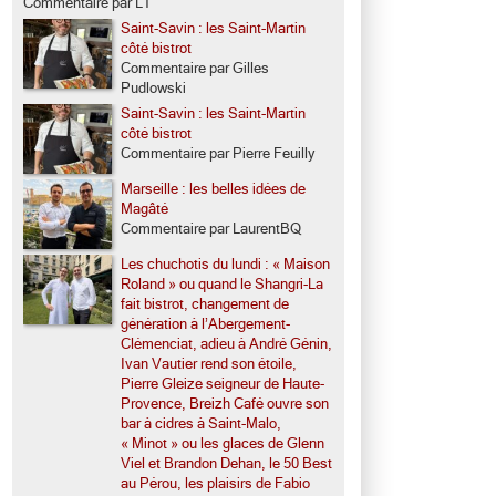
Commentaire par LT
Saint-Savin : les Saint-Martin
côté bistrot
Commentaire par Gilles
Pudlowski
Saint-Savin : les Saint-Martin
côté bistrot
Commentaire par Pierre Feuilly
Marseille : les belles idées de
Magâté
Commentaire par LaurentBQ
Les chuchotis du lundi : « Maison
Roland » ou quand le Shangri-La
fait bistrot, changement de
génération à l’Abergement-
Clémenciat, adieu à André Génin,
Ivan Vautier rend son étoile,
Pierre Gleize seigneur de Haute-
Provence, Breizh Café ouvre son
bar à cidres à Saint-Malo,
« Minot » ou les glaces de Glenn
Viel et Brandon Dehan, le 50 Best
au Pérou, les plaisirs de Fabio