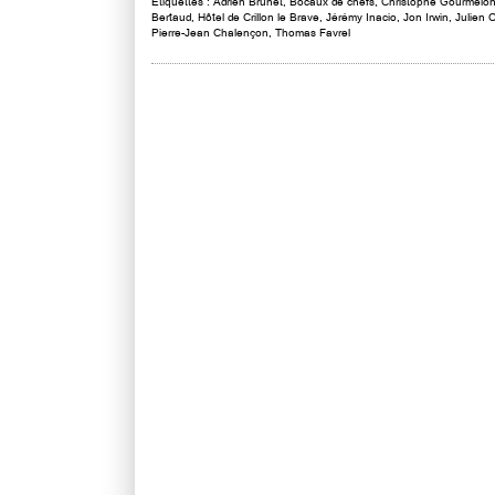
Étiquettes :
Adrien Brunet
,
Bocaux de chefs
,
Christophe Gourmelo
Bertaud
,
Hôtel de Crillon le Brave
,
Jérémy Inacio
,
Jon Irwin
,
Julien 
Pierre-Jean Chalençon
,
Thomas Favrel