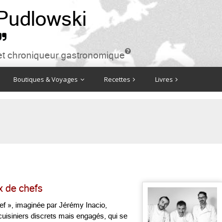
 Pudlowski


ire et chroniqueur gastronomique
Boutiques & Voyages
Recettes
Livres
x de chefs
ef », imaginée par Jérémy Inacio,
uisiniers discrets mais engagés, qui se