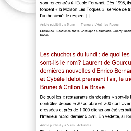
sont rencontrés à l’Ecole Ferrandi. Dès 1995, il
fondent « la Maison Les Toques », service de t
l’authenticité, le respect […]...
Article publié il y a 5 ans
Traiteurs L'Haÿ-les-Roses
Étiquettes :
Bocaux de chefs
,
Christophe Gourmelon
,
Jérémy Inaci
Roses
Les chuchotis du lundi : de quoi les
sont-ils le nom? Laurent de Gourcu
dernières nouvelles d’Enrico Bernar
et Cybèle Idelot prennent l’air, le 
Brunet à Crillon Le Brave
De quoi les « restaurants clandestins » sont-ils
contrôlés depuis le 30 octobre et 300 contravent
dressées et près de 1 000 clients ont été verbali
l’Intérieur mardi dernier 6 avril. En vedette, si l’o
Article publié il y a 5 ans
Actualités