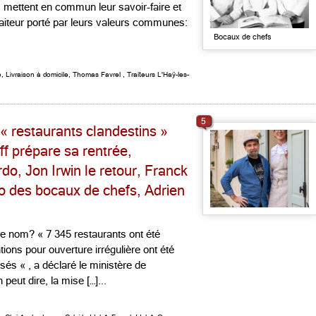
s mettent en commun leur savoir-faire et
raiteur porté par leurs valeurs communes:
Bocaux de chefs
o
,
Livraison à domicile
,
Thomas Favrel
,
Traiteurs L'Haÿ-les-
5
 « restaurants clandestins »
ff prépare sa rentrée,
do, Jon Irwin le retour, Franck
trio des bocaux de chefs, Adrien
 le nom? « 7 345 restaurants ont été
ions pour ouverture irrégulière ont été
sés « , a déclaré le ministère de
n peut dire, la mise […]...