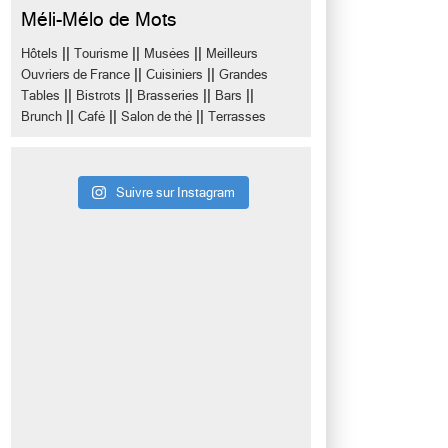
Méli-Mélo de Mots
||
||
||
Hôtels
Tourisme
Musées
Meilleurs
||
||
Ouvriers de France
Cuisiniers
Grandes
||
||
||
||
Tables
Bistrots
Brasseries
Bars
||
||
||
Brunch
Café
Salon de thé
Terrasses
Suivre sur Instagram