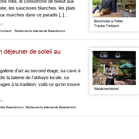
gnons rôtis, le consommé de boeuf aux
bée, les saucisses blanches, les plats
eux marches dans ce paradis […]...
Blockhütte à l'hôtel
nn
Traube Tonbach
Tonbach
,
Restaurants allemands Baiersbronn
 déjeuner de soleil au
alerie d’art au second étage, sa cave à
is la laiterie de l’abbaye locale, sa
es à la tradition: voilà ce qu’on trouve
Waldknechtshof
nn
tels Baiersbronn
,
Restaurants allemands Baiersbronn