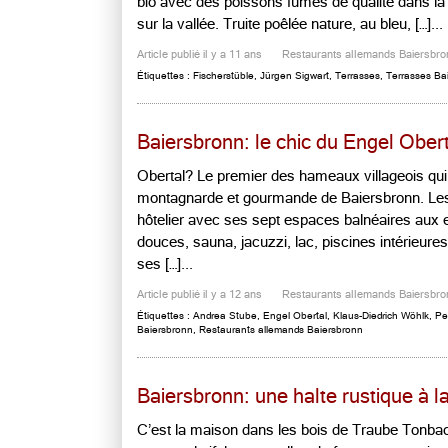
bio avec des poissons fumés de qualité dans la 
sur la vallée. Truite poêlée nature, au bleu, […]...
Article publié il y a 11 ans
Restaurants allemands Baiersbro
Étiquettes :
Fischerstüble
,
Jürgen Sigwart
,
Terrasses
,
Terrasses Ba
Baiersbronn: le chic du Engel Ober
Obertal? Le premier des hameaux villageois qu
montagnarde et gourmande de Baiersbronn. Les M
hôtelier avec ses sept espaces balnéaires aux 
douces, sauna, jacuzzi, lac, piscines intérieures
ses […]...
Article publié il y a 12 ans
Restaurants allemands Baiersbro
Étiquettes :
Andrea Stube
,
Engel Obertal
,
Klaus-Diedrich Wöhlk
,
Pe
Baiersbronn
,
Restaurants allemands Baiersbronn
Baiersbronn: une halte rustique à l
C’est la maison dans les bois de Traube Tonbach