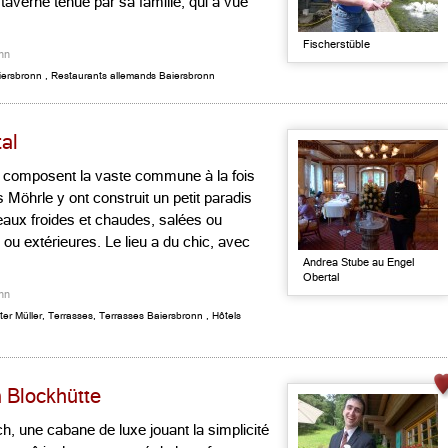
taverne tenue par sa famille, qui a vue
Fischerstüble
nn
iersbronn
,
Restaurants allemands Baiersbronn
tal
i composent la vaste commune à la fois
öhrle y ont construit un petit paradis
eaux froides et chaudes, salées ou
 ou extérieures. Le lieu a du chic, avec
Andrea Stube au Engel
Obertal
nn
ter Müller
,
Terrasses
,
Terrasses Baiersbronn
,
Hôtels
a Blockhütte
, une cabane de luxe jouant la simplicité