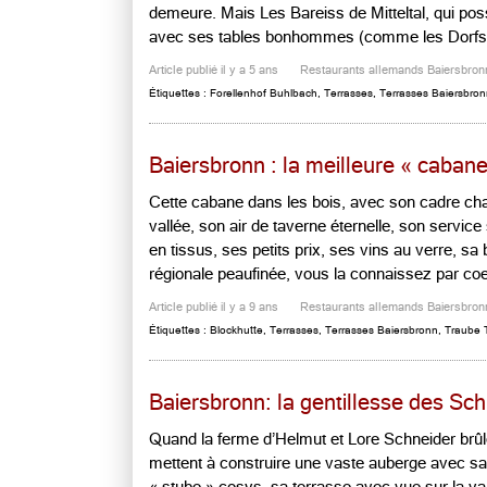
demeure. Mais Les Bareiss de Mitteltal, qui po
avec ses tables bonhommes (comme les Dorfstuben
Article publié il y a 5 ans
Restaurants allemands Baiersbron
Étiquettes :
Forellenhof Buhlbach
,
Terrasses
,
Terrasses Baiersbro
Baiersbronn : la meilleure « caba
Cette cabane dans les bois, avec son cadre cha
vallée, son air de taverne éternelle, son service
en tissus, ses petits prix, ses vins au verre, sa 
régionale peaufinée, vous la connaissez par coeur
Article publié il y a 9 ans
Restaurants allemands Baiersbron
Étiquettes :
Blockhutte
,
Terrasses
,
Terrasses Baiersbronn
,
Traube 
Baiersbronn: la gentillesse des Sc
Quand la ferme d’Helmut et Lore Schneider brûl
mettent à construire une vaste auberge avec sa