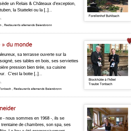
ssède un Relais & Châteaux d’exception,
, la Stattelei ou la […]...
Forellenhof Buhlbach
n
nn
,
Restaurants allemands Baiersbronn
ne » du monde
leureux, sa terrasse ouverte sur la
 soigné, ses tables en bois, ses serviettes
bière pression bien tirée, sa cuisine
. C’est la botte […]...
Blockhütte à l'hôtel
n
Traube Tonbach
Tonbach
,
Restaurants allemands Baiersbronn
hneider
e – nous sommes en 1968 -, ils se
 trentaine de chambres, son spa, ses