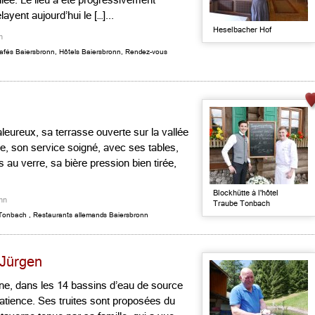
llée. Le lieu a été progressivement
ayent aujourd’hui le […]...
Heselbacher Hof
n
afés Baiersbronn
,
Hôtels Baiersbronn
,
Rendez-vous
eureux, sa terrasse ouverte sur la vallée
sée, son service soigné, avec ses tables,
s au verre, sa bière pression bien tirée,
Blockhütte à l'hôtel
nn
Traube Tonbach
Tonbach
,
Restaurants allemands Baiersbronn
 Jürgen
gne, dans les 14 bassins d’eau de source
patience. Ses truites sont proposées du