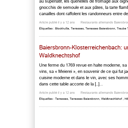
au superlatif, les quenelles de fromage aux oi
gnocchis de semoule et aux pâtes, la tarte flam
canailles dont raffolent les randonneurs entre d
Article publié il y a 12 ans
Restaurants allemands Baiersbro
Étiquettes :
Blockhutte
,
Terrasses
,
Terrasses Baiersbronn
,
Traube 
Baiersbronn-Klosterreichenbach: un
Waldknechtshof
Une ferme du 1769 revue en halte moderne, sa g
vins, sa « Meierei », en souvenir de ce qui fut jad
cuisine moderne et dans le vin, avec ses hommag
dans cette table accorte de la […]...
Article publié il y a 12 ans
Restaurants allemands Baiersbro
Étiquettes :
Terrasses
,
Terrasses Baiersbronn
,
Waldknechtshof
,
Hô