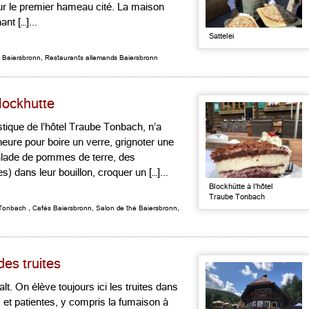
sur le premier hameau cité. La maison
nt […]...
Sattelei
s Baiersbronn
,
Restaurants allemands Baiersbronn
lockhutte
stique de l’hôtel Traube Tonbach, n’a
eure pour boire un verre, grignoter une
alade de pommes de terre, des
 dans leur bouillon, croquer un […]...
Blockhütte à l'hôtel
Traube Tonbach
Tonbach
,
Cafés Baiersbronn
,
Salon de thé Baiersbronn
,
es truites
lt. On élève toujours ici les truites dans
 et patientes, y compris la fumaison à