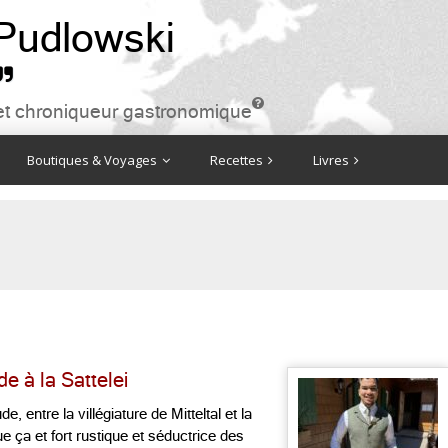
 Pudlowski


ire et chroniqueur gastronomique
Boutiques & Voyages
Recettes
Livres
 à la Sattelei
e, entre la villégiature de Mitteltal et la
e ça et fort rustique et séductrice des