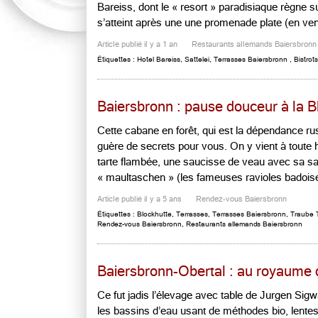
Bareiss, dont le « resort » paradisiaque règne 
s’atteint après une une promenade plate (en vena
Article publié il y a 1 an
Restaurants allemands Baiersbronn
Étiquettes :
Hotel Bareiss
,
Sattelei
,
Terrasses Baiersbronn
,
Bistrot
Baiersbronn : pause douceur à la B
Cette cabane en forêt, qui est la dépendance ru
guère de secrets pour vous. On y vient à toute h
tarte flambée, une saucisse de veau avec sa s
« maultaschen » (les fameuses ravioles badoises)
Article publié il y a 5 ans
Rendez-vous Baiersbronn
Étiquettes :
Blockhutte
,
Terrasses
,
Terrasses Baiersbronn
,
Traube 
Rendez-vous Baiersbronn
,
Restaurants allemands Baiersbronn
Baiersbronn-Obertal : au royaume d
Ce fut jadis l’élevage avec table de Jurgen Sigwa
les bassins d’eau usant de méthodes bio, lentes