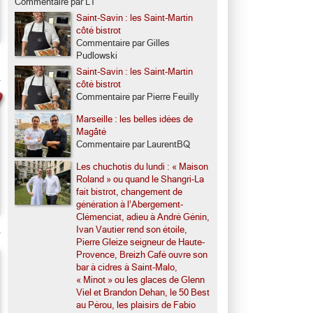
Commentaire par LT
Saint-Savin : les Saint-Martin
côté bistrot
Commentaire par Gilles
Pudlowski
Saint-Savin : les Saint-Martin
côté bistrot
Commentaire par Pierre Feuilly
Marseille : les belles idées de
Magâté
Commentaire par LaurentBQ
Les chuchotis du lundi : « Maison
Roland » ou quand le Shangri-La
fait bistrot, changement de
génération à l’Abergement-
Clémenciat, adieu à André Génin,
Ivan Vautier rend son étoile,
Pierre Gleize seigneur de Haute-
Provence, Breizh Café ouvre son
bar à cidres à Saint-Malo,
« Minot » ou les glaces de Glenn
Viel et Brandon Dehan, le 50 Best
au Pérou, les plaisirs de Fabio