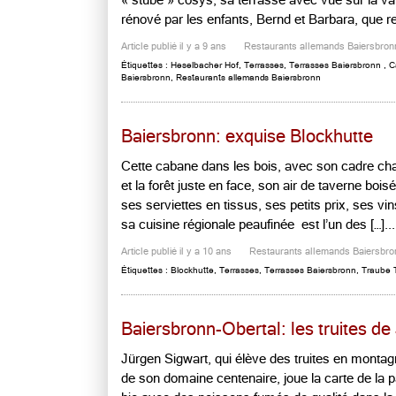
« stube » cosys, sa terrasse avec vue sur la va
rénové par les enfants, Bernd et Barbara, que rel
Article publié il y a 9 ans
Restaurants allemands Baiersbron
Étiquettes :
Heselbacher Hof
,
Terrasses
,
Terrasses Baiersbronn
,
C
Baiersbronn
,
Restaurants allemands Baiersbronn
Baiersbronn: exquise Blockhutte
Cette cabane dans les bois, avec son cadre chal
et la forêt juste en face, son air de taverne boi
ses serviettes en tissus, ses petits prix, ses vin
sa cuisine régionale peaufinée est l’un des […]...
Article publié il y a 10 ans
Restaurants allemands Baiersbro
Étiquettes :
Blockhutte
,
Terrasses
,
Terrasses Baiersbronn
,
Traube 
Baiersbronn-Obertal: les truites de
Jürgen Sigwart, qui élève des truites en monta
de son domaine centenaire, joue la carte de la 