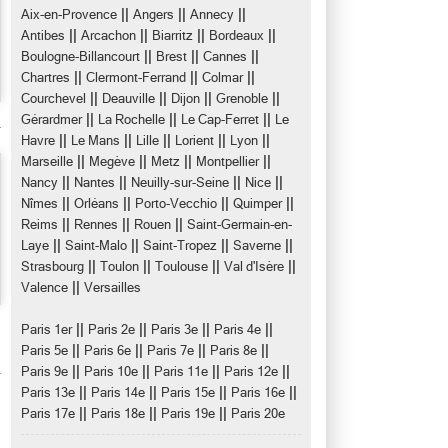
||
||
||
Aix-en-Provence
Angers
Annecy
||
||
||
||
Antibes
Arcachon
Biarritz
Bordeaux
||
||
||
Boulogne-Billancourt
Brest
Cannes
||
||
||
Chartres
Clermont-Ferrand
Colmar
||
||
||
||
Courchevel
Deauville
Dijon
Grenoble
||
||
||
Gérardmer
La Rochelle
Le Cap-Ferret
Le
||
||
||
||
||
Havre
Le Mans
Lille
Lorient
Lyon
||
||
||
||
Marseille
Megève
Metz
Montpellier
||
||
||
||
Nancy
Nantes
Neuilly-sur-Seine
Nice
||
||
||
||
Nîmes
Orléans
Porto-Vecchio
Quimper
||
||
||
Reims
Rennes
Rouen
Saint-Germain-en-
||
||
||
||
Laye
Saint-Malo
Saint-Tropez
Saverne
||
||
||
||
Strasbourg
Toulon
Toulouse
Val d'Isère
||
Valence
Versailles
||
||
||
||
Paris 1er
Paris 2e
Paris 3e
Paris 4e
||
||
||
||
Paris 5e
Paris 6e
Paris 7e
Paris 8e
||
||
||
||
Paris 9e
Paris 10e
Paris 11e
Paris 12e
||
||
||
||
Paris 13e
Paris 14e
Paris 15e
Paris 16e
||
||
||
Paris 17e
Paris 18e
Paris 19e
Paris 20e