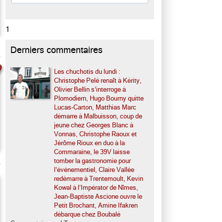
1
Derniers commentaires
Les chuchotis du lundi :
Christophe Pelé renaît à Kérity,
Olivier Bellin s’interroge à
Plomodiern, Hugo Bourny quitte
Lucas-Carton, Matthias Marc
démarre à Malbuisson, coup de
jeune chez Georges Blanc à
Vonnas, Christophe Raoux et
Jérôme Rioux en duo à la
Commaraine, le 39V laisse
tomber la gastronomie pour
l’événementiel, Claire Vallée
redémarre à Trentemoult, Kevin
Kowal à l’Impérator de Nîmes,
Jean-Baptiste Ascione ouvre le
Petit Brochant, Amine Ifakren
débarque chez Boubalé