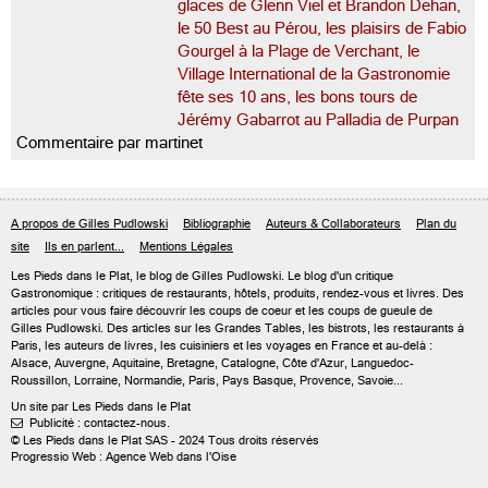
glaces de Glenn Viel et Brandon Dehan,
le 50 Best au Pérou, les plaisirs de Fabio
Gourgel à la Plage de Verchant, le
Village International de la Gastronomie
fête ses 10 ans, les bons tours de
Jérémy Gabarrot au Palladia de Purpan
Commentaire par martinet
A propos de Gilles Pudlowski
Bibliographie
Auteurs & Collaborateurs
Plan du
site
Ils en parlent...
Mentions Légales
Les Pieds dans le Plat, le blog de
Gilles Pudlowski
. Le blog d'un critique
Gastronomique : critiques de restaurants, hôtels, produits, rendez-vous et livres. Des
articles pour vous faire découvrir les coups de coeur et les coups de gueule de
Gilles Pudlowski. Des articles sur les Grandes Tables, les bistrots, les restaurants à
Paris, les auteurs de livres, les cuisiniers et les voyages en France et au-delà :
Alsace, Auvergne, Aquitaine, Bretagne, Catalogne, Côte d'Azur, Languedoc-
Roussillon, Lorraine, Normandie, Paris, Pays Basque, Provence, Savoie...
Un site par Les Pieds dans le Plat
Publicité : contactez-nous.

© Les Pieds dans le Plat SAS - 2024 Tous droits réservés
Progressio Web : Agence Web dans l'Oise