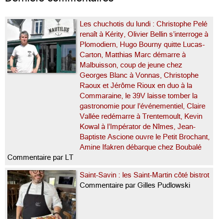
Les chuchotis du lundi : Christophe Pelé
renaît à Kérity, Olivier Bellin s’interroge à
Plomodiern, Hugo Bourny quitte Lucas-
Carton, Matthias Marc démarre à
Malbuisson, coup de jeune chez
Georges Blanc à Vonnas, Christophe
Raoux et Jérôme Rioux en duo à la
Commaraine, le 39V laisse tomber la
gastronomie pour l’événementiel, Claire
Vallée redémarre à Trentemoult, Kevin
Kowal à l’Impérator de Nîmes, Jean-
Baptiste Ascione ouvre le Petit Brochant,
Amine Ifakren débarque chez Boubalé
Commentaire par LT
Saint-Savin : les Saint-Martin côté bistrot
Commentaire par Gilles Pudlowski