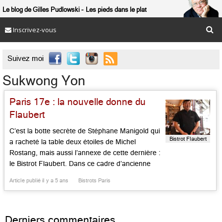
Le blog de Gilles Pudlowski
Les pieds dans le plat
Inscrivez-vous

Suivez moi
Sukwong Yon
Paris 17e : la nouvelle donne du
Flaubert
C’est la botte secrète de Stéphane Manigold qui
Bistrot Flaubert
a racheté la table deux étoiles de Michel
Rostang, mais aussi l’annexe de cette dernière :
le Bistrot Flaubert. Dans ce cadre d’ancienne
épicerie chic de quartier revu en bouchon
Article publié il y a 5 ans
Bistrots Paris
gourmand façon 1900, il a placé le chef coréen
Sukwong Yon. Cet ancien de chez William
Ledeuil […]...
Derniers commentaires