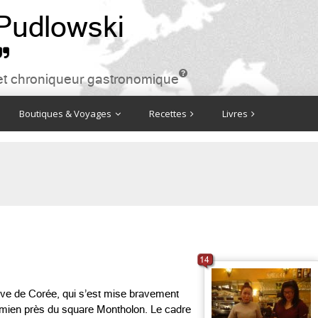
 Pudlowski


ire et chroniqueur gastronomique
Boutiques & Voyages
Recettes
Livres
14
ive de Corée, qui s’est mise bravement
amien près du square Montholon. Le cadre