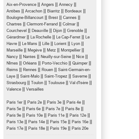
||
||
||
Aix-en-Provence
Angers
Annecy
||
||
||
||
Antibes
Arcachon
Biarritz
Bordeaux
||
||
||
Boulogne-Billancourt
Brest
Cannes
||
||
||
Chartres
Clermont-Ferrand
Colmar
||
||
||
||
Courchevel
Deauville
Dijon
Grenoble
||
||
||
Gérardmer
La Rochelle
Le Cap-Ferret
Le
||
||
||
||
||
Havre
Le Mans
Lille
Lorient
Lyon
||
||
||
||
Marseille
Megève
Metz
Montpellier
||
||
||
||
Nancy
Nantes
Neuilly-sur-Seine
Nice
||
||
||
||
Nîmes
Orléans
Porto-Vecchio
Quimper
||
||
||
Reims
Rennes
Rouen
Saint-Germain-en-
||
||
||
||
Laye
Saint-Malo
Saint-Tropez
Saverne
||
||
||
||
Strasbourg
Toulon
Toulouse
Val d'Isère
||
Valence
Versailles
||
||
||
||
Paris 1er
Paris 2e
Paris 3e
Paris 4e
||
||
||
||
Paris 5e
Paris 6e
Paris 7e
Paris 8e
||
||
||
||
Paris 9e
Paris 10e
Paris 11e
Paris 12e
||
||
||
||
Paris 13e
Paris 14e
Paris 15e
Paris 16e
||
||
||
Paris 17e
Paris 18e
Paris 19e
Paris 20e