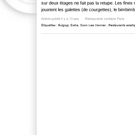
sur deux étages ne fait pas la retape. Les fines 
jouxtent les galettes (de courgettes), le bimbimba
Article publié il y a 13 ans
Restaurants coréens Paris
Étiquettes :
Bulgogi
,
Ewha
,
Soon Lee Vannier
,
Restaurants asiati