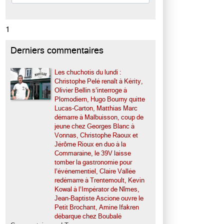
1
Derniers commentaires
Les chuchotis du lundi :
Christophe Pelé renaît à Kérity,
Olivier Bellin s’interroge à
Plomodiern, Hugo Bourny quitte
Lucas-Carton, Matthias Marc
démarre à Malbuisson, coup de
jeune chez Georges Blanc à
Vonnas, Christophe Raoux et
Jérôme Rioux en duo à la
Commaraine, le 39V laisse
tomber la gastronomie pour
l’événementiel, Claire Vallée
redémarre à Trentemoult, Kevin
Kowal à l’Impérator de Nîmes,
Jean-Baptiste Ascione ouvre le
Petit Brochant, Amine Ifakren
débarque chez Boubalé