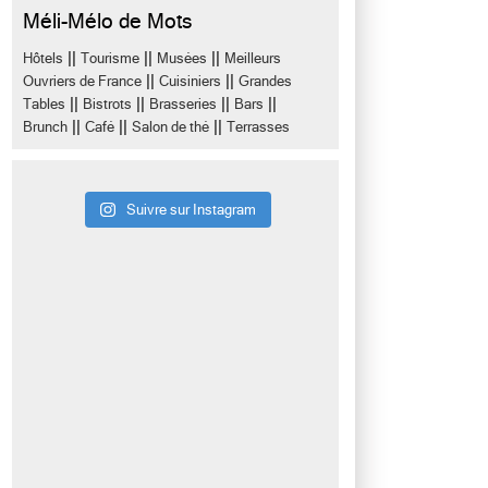
Méli-Mélo de Mots
||
||
||
Hôtels
Tourisme
Musées
Meilleurs
||
||
Ouvriers de France
Cuisiniers
Grandes
||
||
||
||
Tables
Bistrots
Brasseries
Bars
||
||
||
Brunch
Café
Salon de thé
Terrasses
Suivre sur Instagram