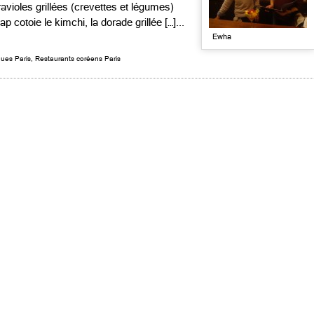
ravioles grillées (crevettes et légumes)
p cotoie le kimchi, la dorade grillée […]...
Ewha
ques Paris
,
Restaurants coréens Paris