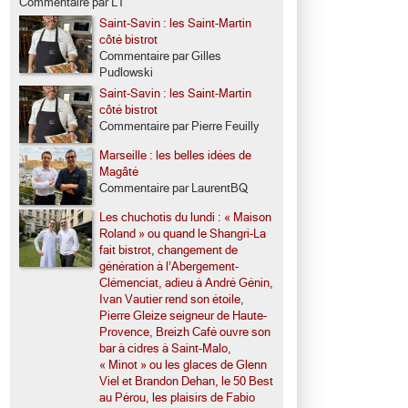
Commentaire par LT
Saint-Savin : les Saint-Martin
côté bistrot
Commentaire par Gilles
Pudlowski
Saint-Savin : les Saint-Martin
côté bistrot
Commentaire par Pierre Feuilly
Marseille : les belles idées de
Magâté
Commentaire par LaurentBQ
Les chuchotis du lundi : « Maison
Roland » ou quand le Shangri-La
fait bistrot, changement de
génération à l’Abergement-
Clémenciat, adieu à André Génin,
Ivan Vautier rend son étoile,
Pierre Gleize seigneur de Haute-
Provence, Breizh Café ouvre son
bar à cidres à Saint-Malo,
« Minot » ou les glaces de Glenn
Viel et Brandon Dehan, le 50 Best
au Pérou, les plaisirs de Fabio