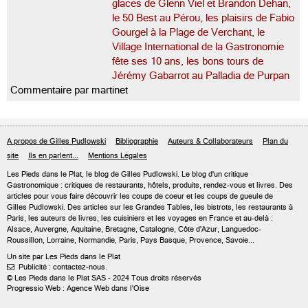
glaces de Glenn Viel et Brandon Dehan,
le 50 Best au Pérou, les plaisirs de Fabio
Gourgel à la Plage de Verchant, le
Village International de la Gastronomie
fête ses 10 ans, les bons tours de
Jérémy Gabarrot au Palladia de Purpan
Commentaire par martinet
A propos de Gilles Pudlowski
Bibliographie
Auteurs & Collaborateurs
Plan du
site
Ils en parlent...
Mentions Légales
Les Pieds dans le Plat, le blog de
Gilles Pudlowski
. Le blog d'un critique
Gastronomique : critiques de restaurants, hôtels, produits, rendez-vous et livres. Des
articles pour vous faire découvrir les coups de coeur et les coups de gueule de
Gilles Pudlowski. Des articles sur les Grandes Tables, les bistrots, les restaurants à
Paris, les auteurs de livres, les cuisiniers et les voyages en France et au-delà :
Alsace, Auvergne, Aquitaine, Bretagne, Catalogne, Côte d'Azur, Languedoc-
Roussillon, Lorraine, Normandie, Paris, Pays Basque, Provence, Savoie...
Un site par Les Pieds dans le Plat
Publicité : contactez-nous.

© Les Pieds dans le Plat SAS - 2024 Tous droits réservés
Progressio Web : Agence Web dans l'Oise