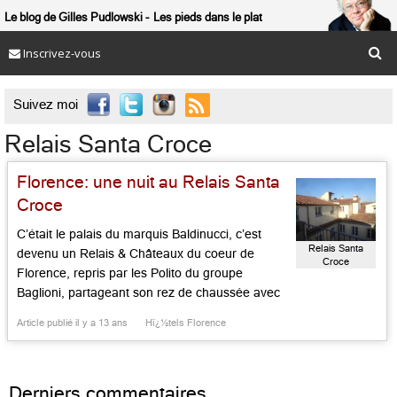
Le blog de Gilles Pudlowski
Les pieds dans le plat
Inscrivez-vous

Suivez moi
Relais Santa Croce
Florence: une nuit au Relais Santa
Croce
C’était le palais du marquis Baldinucci, c’est
Relais Santa
devenu un Relais & Châteaux du coeur de
Croce
Florence, repris par les Polito du groupe
Baglioni, partageant son rez de chaussée avec
l’Enoteca Pinchiorri. Et donc la meilleure halte
Article publié il y a 13 ans
Hï¿½tels Florence
pour y séjourner dans le cadre d’un dîner chez
Annie Féolde et Giorgio Pinchiorri. Mais la
maison possède son […]...
Derniers commentaires