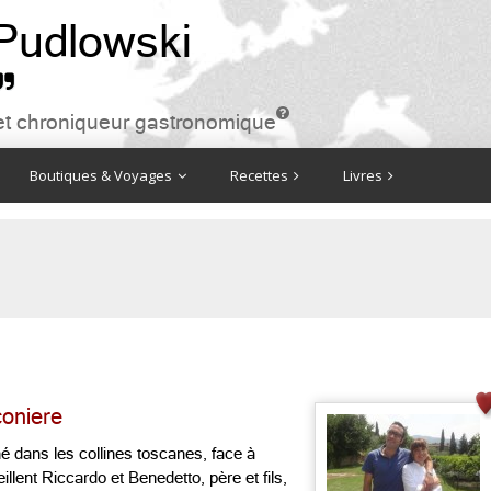
 Pudlowski


ire et chroniqueur gastronomique
Boutiques & Voyages
Recettes
Livres
coniere
é dans les collines toscanes, face à
illent Riccardo et Benedetto, père et fils,