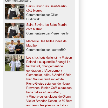
Commentaire par LT
Saint-Savin : les Saint-Martin
côté bistrot
Commentaire par Gilles
Pudlowski
Saint-Savin : les Saint-Martin
côté bistrot
Commentaire par Pierre Feuilly
Marseille : les belles idées de
Magâté
Commentaire par LaurentBQ
Les chuchotis du lundi : « Maison
Roland » ou quand le Shangri-La
fait bistrot, changement de
génération à l’Abergement-
Clémenciat, adieu à André Génin,
Ivan Vautier rend son étoile,
Pierre Gleize seigneur de Haute-
Provence, Breizh Café ouvre son
bar à cidres à Saint-Malo,
« Minot » ou les glaces de Glenn
Viel et Brandon Dehan, le 50 Best
au Pérou, les plaisirs de Fabio