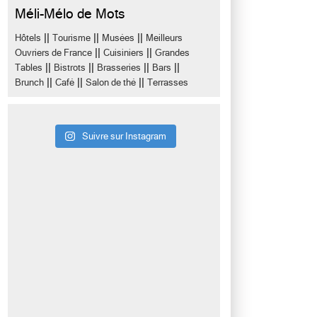
Méli-Mélo de Mots
||
||
||
Hôtels
Tourisme
Musées
Meilleurs
||
||
Ouvriers de France
Cuisiniers
Grandes
||
||
||
||
Tables
Bistrots
Brasseries
Bars
||
||
||
Brunch
Café
Salon de thé
Terrasses
Suivre sur Instagram