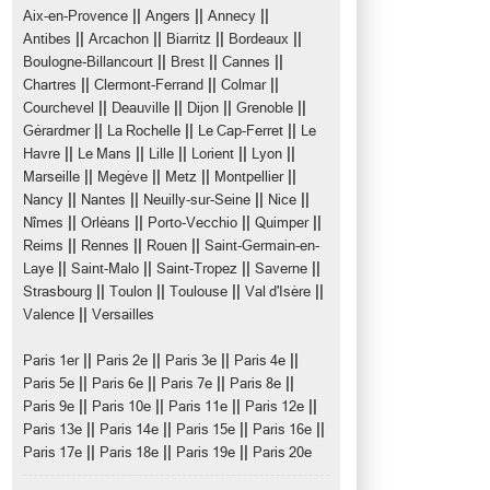
||
||
||
Aix-en-Provence
Angers
Annecy
||
||
||
||
Antibes
Arcachon
Biarritz
Bordeaux
||
||
||
Boulogne-Billancourt
Brest
Cannes
||
||
||
Chartres
Clermont-Ferrand
Colmar
||
||
||
||
Courchevel
Deauville
Dijon
Grenoble
||
||
||
Gérardmer
La Rochelle
Le Cap-Ferret
Le
||
||
||
||
||
Havre
Le Mans
Lille
Lorient
Lyon
||
||
||
||
Marseille
Megève
Metz
Montpellier
||
||
||
||
Nancy
Nantes
Neuilly-sur-Seine
Nice
||
||
||
||
Nîmes
Orléans
Porto-Vecchio
Quimper
||
||
||
Reims
Rennes
Rouen
Saint-Germain-en-
||
||
||
||
Laye
Saint-Malo
Saint-Tropez
Saverne
||
||
||
||
Strasbourg
Toulon
Toulouse
Val d'Isère
||
Valence
Versailles
||
||
||
||
Paris 1er
Paris 2e
Paris 3e
Paris 4e
||
||
||
||
Paris 5e
Paris 6e
Paris 7e
Paris 8e
||
||
||
||
Paris 9e
Paris 10e
Paris 11e
Paris 12e
||
||
||
||
Paris 13e
Paris 14e
Paris 15e
Paris 16e
||
||
||
Paris 17e
Paris 18e
Paris 19e
Paris 20e