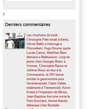
1
Derniers commentaires
Les chuchotis du lundi :
Christophe Pelé renaît à Kérity,
Olivier Bellin s’interroge à
Plomodiern, Hugo Bourny quitte
Lucas-Carton, Matthias Marc
démarre à Malbuisson, coup de
jeune chez Georges Blanc à
Vonnas, Christophe Raoux et
Jérôme Rioux en duo à la
Commaraine, le 39V laisse
tomber la gastronomie pour
l’événementiel, Claire Vallée
redémarre à Trentemoult, Kevin
Kowal à l’Impérator de Nîmes,
Jean-Baptiste Ascione ouvre le
Petit Brochant, Amine Ifakren
débarque chez Boubalé