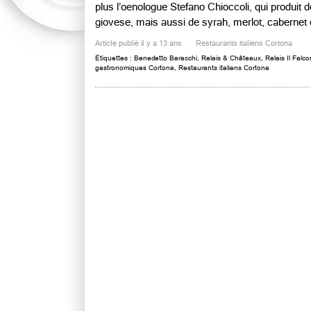
plus l’oenologue Stefano Chioccoli, qui produit
giovese, mais aussi de syrah, merlot, cabernet et 
Article publié il y a 13 ans
Restaurants italiens Cortona
Étiquettes :
Benedetto Baracchi
,
Relais & Châteaux
,
Relais Il Falco
gastronomiques Cortona
,
Restaurants italiens Cortona