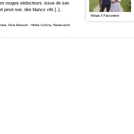
 des rouges séducteurs, issus de san
pinot noir, des blancs vifs […]...
Relais Il Falconiere
niere
,
Silvia Baracchi
,
Hôtels Cortona
,
Restaurants