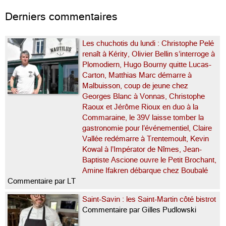
confient […]...
Derniers commentaires
Les chuchotis du lundi : Christophe Pelé
renaît à Kérity, Olivier Bellin s’interroge à
Plomodiern, Hugo Bourny quitte Lucas-
Carton, Matthias Marc démarre à
Malbuisson, coup de jeune chez
Georges Blanc à Vonnas, Christophe
Raoux et Jérôme Rioux en duo à la
Commaraine, le 39V laisse tomber la
gastronomie pour l’événementiel, Claire
Vallée redémarre à Trentemoult, Kevin
Kowal à l’Impérator de Nîmes, Jean-
Baptiste Ascione ouvre le Petit Brochant,
Amine Ifakren débarque chez Boubalé
Commentaire par LT
Saint-Savin : les Saint-Martin côté bistrot
Commentaire par Gilles Pudlowski