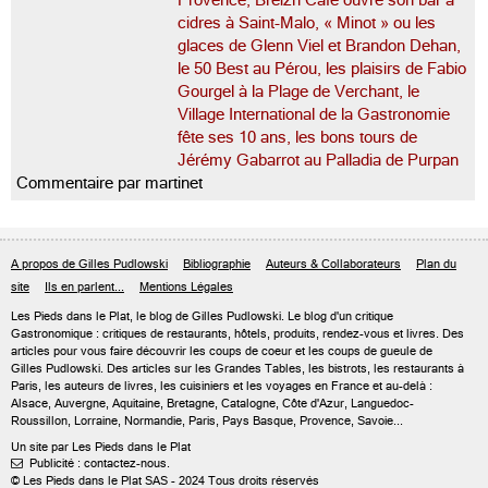
Provence, Breizh Café ouvre son bar à
cidres à Saint-Malo, « Minot » ou les
glaces de Glenn Viel et Brandon Dehan,
le 50 Best au Pérou, les plaisirs de Fabio
Gourgel à la Plage de Verchant, le
Village International de la Gastronomie
fête ses 10 ans, les bons tours de
Jérémy Gabarrot au Palladia de Purpan
Commentaire par martinet
A propos de Gilles Pudlowski
Bibliographie
Auteurs & Collaborateurs
Plan du
site
Ils en parlent...
Mentions Légales
Les Pieds dans le Plat, le blog de
Gilles Pudlowski
. Le blog d'un critique
Gastronomique : critiques de restaurants, hôtels, produits, rendez-vous et livres. Des
articles pour vous faire découvrir les coups de coeur et les coups de gueule de
Gilles Pudlowski. Des articles sur les Grandes Tables, les bistrots, les restaurants à
Paris, les auteurs de livres, les cuisiniers et les voyages en France et au-delà :
Alsace, Auvergne, Aquitaine, Bretagne, Catalogne, Côte d'Azur, Languedoc-
Roussillon, Lorraine, Normandie, Paris, Pays Basque, Provence, Savoie...
Un site par Les Pieds dans le Plat
Publicité : contactez-nous.

© Les Pieds dans le Plat SAS - 2024 Tous droits réservés