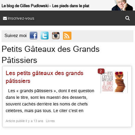
Le blog de Gilles Pudlowski
Les pieds dans le plat
Inscrivez-vous

Suivez moi
Petits Gâteaux des Grands
Pâtissiers
2
Les petits gâteaux des grands
pâtissiers
Les « grands pâtissiers », dont il est question
dans le titre, sont les maestri des desserts,
souvent cachés derrière les noms de chefs
célèbres, mais pas tous. Le citer c’est en
oublier. Ils sont, en tout cas, 26 pâtissiers ici
Article publié il y a 13 ans
Livres
formant un « club des Sucrés », appartenant
souvent à de grandes maisons. Et voilà qu’ils