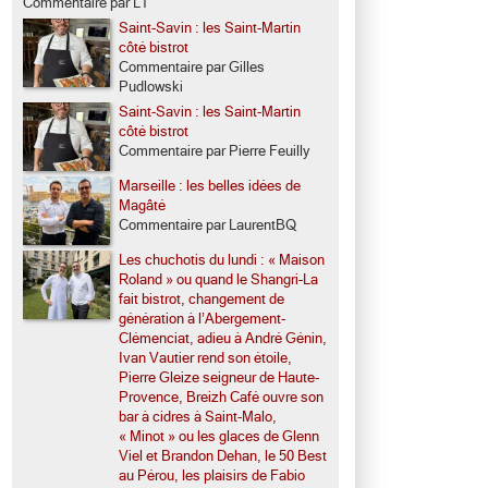
Commentaire par LT
Saint-Savin : les Saint-Martin
côté bistrot
Commentaire par Gilles
Pudlowski
Saint-Savin : les Saint-Martin
côté bistrot
Commentaire par Pierre Feuilly
Marseille : les belles idées de
Magâté
Commentaire par LaurentBQ
Les chuchotis du lundi : « Maison
Roland » ou quand le Shangri-La
fait bistrot, changement de
génération à l’Abergement-
Clémenciat, adieu à André Génin,
Ivan Vautier rend son étoile,
Pierre Gleize seigneur de Haute-
Provence, Breizh Café ouvre son
bar à cidres à Saint-Malo,
« Minot » ou les glaces de Glenn
Viel et Brandon Dehan, le 50 Best
au Pérou, les plaisirs de Fabio