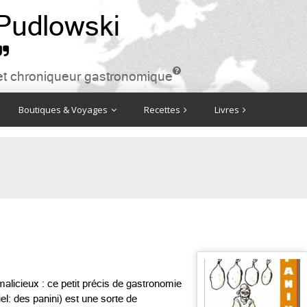
 Pudlowski


ire et chroniqueur gastronomique
Boutiques & Voyages
Recettes
Livres
malicieux : ce petit précis de gastronomie
iel: des panini) est une sorte de