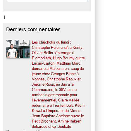
1
Derniers commentaires
Les chuchotis du lundi :
Christophe Pelé renaît à Kérity,
Olivier Bellin s’interroge à
Plomodiern, Hugo Bourny quitte
Lucas-Carton, Matthias Marc
démarre à Malbuisson, coup de
jeune chez Georges Blanc à
Vonnas, Christophe Raoux et
Jérôme Rioux en duo à la
Commaraine, le 39V laisse
tomber la gastronomie pour
l’événementiel, Claire Vallée
redémarre à Trentemoult, Kevin
Kowal à l’Impérator de Nîmes,
Jean-Baptiste Ascione ouvre le
Petit Brochant, Amine Ifakren
débarque chez Boubalé