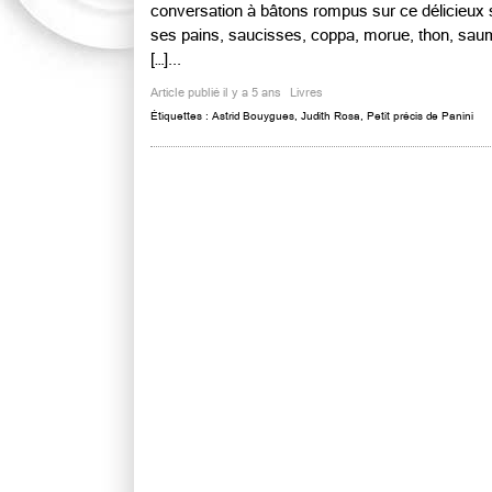
conversation à bâtons rompus sur ce délicieux 
ses pains, saucisses, coppa, morue, thon, saum
[…]...
Article publié il y a 5 ans
Livres
Étiquettes :
Astrid Bouygues
,
Judith Rosa
,
Petit précis de Panini