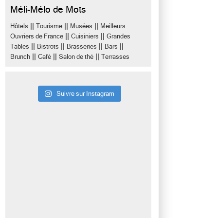
Méli-Mélo de Mots
||
||
||
Hôtels
Tourisme
Musées
Meilleurs
||
||
Ouvriers de France
Cuisiniers
Grandes
||
||
||
||
Tables
Bistrots
Brasseries
Bars
||
||
||
Brunch
Café
Salon de thé
Terrasses
Suivre sur Instagram