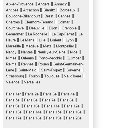
||
||
||
Aix-en-Provence
Angers
Annecy
||
||
||
||
Antibes
Arcachon
Biarritz
Bordeaux
||
||
||
Boulogne-Billancourt
Brest
Cannes
||
||
||
Chartres
Clermont-Ferrand
Colmar
||
||
||
||
Courchevel
Deauville
Dijon
Grenoble
||
||
||
Gérardmer
La Rochelle
Le Cap-Ferret
Le
||
||
||
||
||
Havre
Le Mans
Lille
Lorient
Lyon
||
||
||
||
Marseille
Megève
Metz
Montpellier
||
||
||
||
Nancy
Nantes
Neuilly-sur-Seine
Nice
||
||
||
||
Nîmes
Orléans
Porto-Vecchio
Quimper
||
||
||
Reims
Rennes
Rouen
Saint-Germain-en-
||
||
||
||
Laye
Saint-Malo
Saint-Tropez
Saverne
||
||
||
||
Strasbourg
Toulon
Toulouse
Val d'Isère
||
Valence
Versailles
||
||
||
||
Paris 1er
Paris 2e
Paris 3e
Paris 4e
||
||
||
||
Paris 5e
Paris 6e
Paris 7e
Paris 8e
||
||
||
||
Paris 9e
Paris 10e
Paris 11e
Paris 12e
||
||
||
||
Paris 13e
Paris 14e
Paris 15e
Paris 16e
||
||
||
Paris 17e
Paris 18e
Paris 19e
Paris 20e