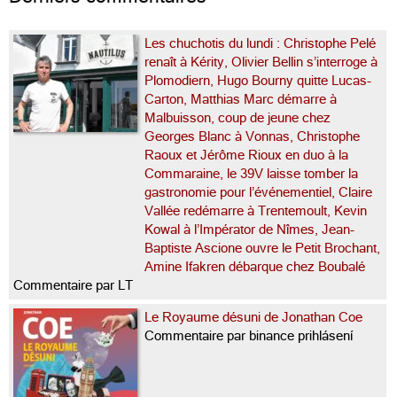
Les chuchotis du lundi : Christophe Pelé
renaît à Kérity, Olivier Bellin s’interroge à
Plomodiern, Hugo Bourny quitte Lucas-
Carton, Matthias Marc démarre à
Malbuisson, coup de jeune chez
Georges Blanc à Vonnas, Christophe
Raoux et Jérôme Rioux en duo à la
Commaraine, le 39V laisse tomber la
gastronomie pour l’événementiel, Claire
Vallée redémarre à Trentemoult, Kevin
Kowal à l’Impérator de Nîmes, Jean-
Baptiste Ascione ouvre le Petit Brochant,
Amine Ifakren débarque chez Boubalé
Commentaire par LT
Le Royaume désuni de Jonathan Coe
Commentaire par binance prihlásení