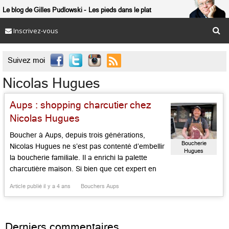
Le blog de Gilles Pudlowski
Les pieds dans le plat
Inscrivez-vous

Suivez moi
Nicolas Hugues
Aups : shopping charcutier chez
Nicolas Hugues
Boucher à Aups, depuis trois générations,
Boucherie
Nicolas Hugues ne s’est pas contenté d’embellir
Hugues
la boucherie familiale. Il a enrichi la palette
charcutière maison. Si bien que cet expert en
bœuf charolais, volailles de Bresse, agneau de
Article publié il y a 4 ans
Bouchers Aups
l’Allier, l’est devenu aussi en fromage de tête,
caillette aupsoise et ardéchoise, andouillette à la
ficelle (exquise, à la […]...
Derniers commentaires