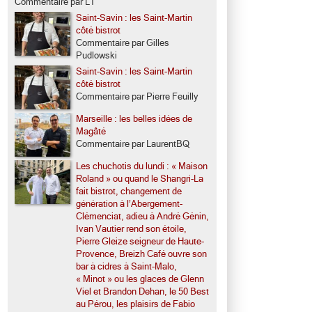
Commentaire par LT
Saint-Savin : les Saint-Martin
côté bistrot
Commentaire par Gilles
Pudlowski
Saint-Savin : les Saint-Martin
côté bistrot
Commentaire par Pierre Feuilly
Marseille : les belles idées de
Magâté
Commentaire par LaurentBQ
Les chuchotis du lundi : « Maison
Roland » ou quand le Shangri-La
fait bistrot, changement de
génération à l’Abergement-
Clémenciat, adieu à André Génin,
Ivan Vautier rend son étoile,
Pierre Gleize seigneur de Haute-
Provence, Breizh Café ouvre son
bar à cidres à Saint-Malo,
« Minot » ou les glaces de Glenn
Viel et Brandon Dehan, le 50 Best
au Pérou, les plaisirs de Fabio