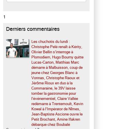
1
Derniers commentaires
Les chuchotis du lundi :
Christophe Pelé renaît à Kérity,
Olivier Bellin s’interroge à
Plomodiern, Hugo Bourny quitte
Lucas-Carton, Matthias Marc
démarre à Malbuisson, coup de
jeune chez Georges Blanc à
Vonnas, Christophe Raoux et
Jérôme Rioux en duo à la
Commaraine, le 39V laisse
tomber la gastronomie pour
l’événementiel, Claire Vallée
redémarre à Trentemoult, Kevin
Kowal à l’Impérator de Nîmes,
Jean-Baptiste Ascione ouvre le
Petit Brochant, Amine Ifakren
débarque chez Boubalé