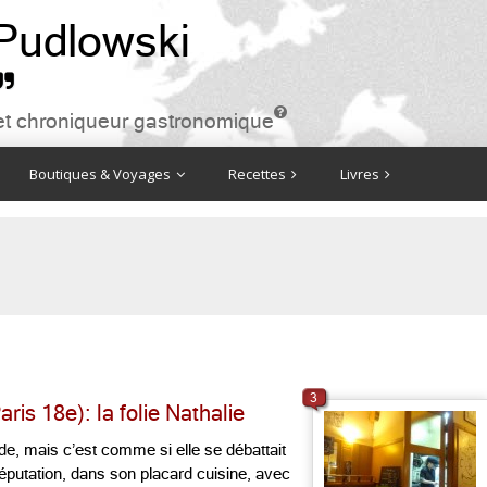
 Pudlowski


ire et chroniqueur gastronomique
Boutiques & Voyages
Recettes
Livres
3
is 18e): la folie Nathalie
de, mais c’est comme si elle se débattait
réputation, dans son placard cuisine, avec