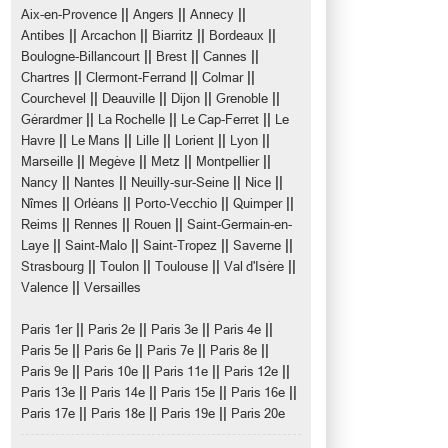
||
||
||
Aix-en-Provence
Angers
Annecy
||
||
||
||
Antibes
Arcachon
Biarritz
Bordeaux
||
||
||
Boulogne-Billancourt
Brest
Cannes
||
||
||
Chartres
Clermont-Ferrand
Colmar
||
||
||
||
Courchevel
Deauville
Dijon
Grenoble
||
||
||
Gérardmer
La Rochelle
Le Cap-Ferret
Le
||
||
||
||
||
Havre
Le Mans
Lille
Lorient
Lyon
||
||
||
||
Marseille
Megève
Metz
Montpellier
||
||
||
||
Nancy
Nantes
Neuilly-sur-Seine
Nice
||
||
||
||
Nîmes
Orléans
Porto-Vecchio
Quimper
||
||
||
Reims
Rennes
Rouen
Saint-Germain-en-
||
||
||
||
Laye
Saint-Malo
Saint-Tropez
Saverne
||
||
||
||
Strasbourg
Toulon
Toulouse
Val d'Isère
||
Valence
Versailles
||
||
||
||
Paris 1er
Paris 2e
Paris 3e
Paris 4e
||
||
||
||
Paris 5e
Paris 6e
Paris 7e
Paris 8e
||
||
||
||
Paris 9e
Paris 10e
Paris 11e
Paris 12e
||
||
||
||
Paris 13e
Paris 14e
Paris 15e
Paris 16e
||
||
||
Paris 17e
Paris 18e
Paris 19e
Paris 20e