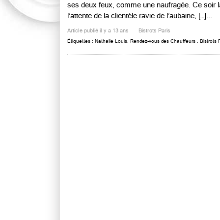
ses deux feux, comme une naufragée. Ce soir là,
l’attente de la clientèle ravie de l’aubaine, […]...
Article publié il y a 13 ans
Bistrots Paris
Étiquettes :
Nathalie Louis
,
Rendez-vous des Chauffeurs
,
Bistrots 