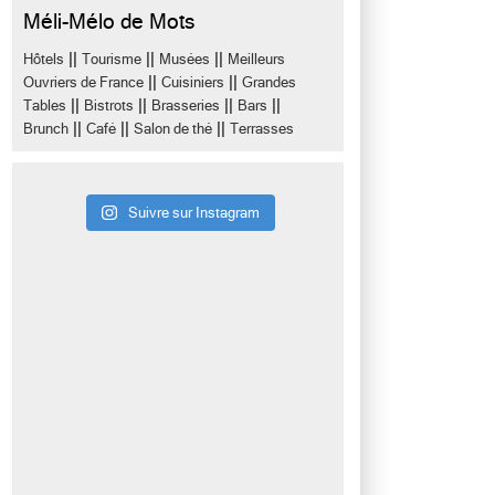
Méli-Mélo de Mots
||
||
||
Hôtels
Tourisme
Musées
Meilleurs
||
||
Ouvriers de France
Cuisiniers
Grandes
||
||
||
||
Tables
Bistrots
Brasseries
Bars
||
||
||
Brunch
Café
Salon de thé
Terrasses
Suivre sur Instagram