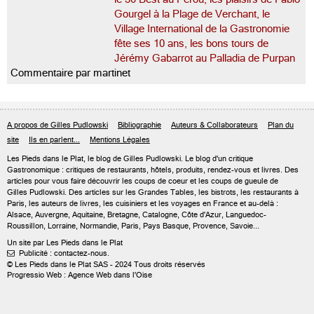
Gourgel à la Plage de Verchant, le
Village International de la Gastronomie
fête ses 10 ans, les bons tours de
Jérémy Gabarrot au Palladia de Purpan
Commentaire par martinet
A propos de Gilles Pudlowski
Bibliographie
Auteurs & Collaborateurs
Plan du
site
Ils en parlent...
Mentions Légales
Les Pieds dans le Plat, le blog de
Gilles Pudlowski
. Le blog d'un critique
Gastronomique : critiques de restaurants, hôtels, produits, rendez-vous et livres. Des
articles pour vous faire découvrir les coups de coeur et les coups de gueule de
Gilles Pudlowski. Des articles sur les Grandes Tables, les bistrots, les restaurants à
Paris, les auteurs de livres, les cuisiniers et les voyages en France et au-delà :
Alsace, Auvergne, Aquitaine, Bretagne, Catalogne, Côte d'Azur, Languedoc-
Roussillon, Lorraine, Normandie, Paris, Pays Basque, Provence, Savoie...
Un site par Les Pieds dans le Plat
Publicité : contactez-nous.

© Les Pieds dans le Plat SAS - 2024 Tous droits réservés
Progressio Web : Agence Web dans l'Oise