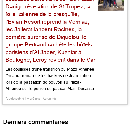
Danigo révélation de St Tropez, la
folie italienne de la presqu’île,
l’Evian Resort reprend la Verniaz,
les Jallerat lancent Racines, la
dernière surprise de Diquelou, le
groupe Bertrand rachète les hôtels
parisiens d’Al Jaber, Kuzniar à
Boulogne, Leroy revient dans le Var
Les coulisses d’une transition au Plaza-Athénée
On aura remarqué les baskets de Jean Imbert,
lors de la passation de pouvoir au Plaza-
Athénée sur le perron du palace. Alain Ducasse
saluait, en tout cas, avec fair-play, son jeune
Article publié il y a 5 ans
Actualités
successeur, sous l’oeil sourcilleux et malicieux
du DG du groupe Dorchester, François
Delahaye, véritable metteur en scène de […]...
Derniers commentaires