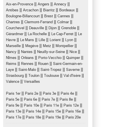
||
||
||
Aix-en-Provence
Angers
Annecy
||
||
||
||
Antibes
Arcachon
Biarritz
Bordeaux
||
||
||
Boulogne-Billancourt
Brest
Cannes
||
||
||
Chartres
Clermont-Ferrand
Colmar
||
||
||
||
Courchevel
Deauville
Dijon
Grenoble
||
||
||
Gérardmer
La Rochelle
Le Cap-Ferret
Le
||
||
||
||
||
Havre
Le Mans
Lille
Lorient
Lyon
||
||
||
||
Marseille
Megève
Metz
Montpellier
||
||
||
||
Nancy
Nantes
Neuilly-sur-Seine
Nice
||
||
||
||
Nîmes
Orléans
Porto-Vecchio
Quimper
||
||
||
Reims
Rennes
Rouen
Saint-Germain-en-
||
||
||
||
Laye
Saint-Malo
Saint-Tropez
Saverne
||
||
||
||
Strasbourg
Toulon
Toulouse
Val d'Isère
||
Valence
Versailles
||
||
||
||
Paris 1er
Paris 2e
Paris 3e
Paris 4e
||
||
||
||
Paris 5e
Paris 6e
Paris 7e
Paris 8e
||
||
||
||
Paris 9e
Paris 10e
Paris 11e
Paris 12e
||
||
||
||
Paris 13e
Paris 14e
Paris 15e
Paris 16e
||
||
||
Paris 17e
Paris 18e
Paris 19e
Paris 20e