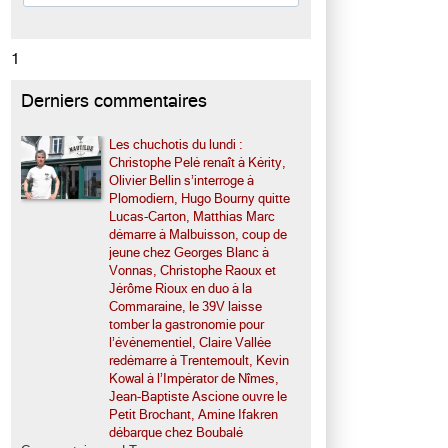
1
Derniers commentaires
Les chuchotis du lundi :
Christophe Pelé renaît à Kérity,
Olivier Bellin s’interroge à
Plomodiern, Hugo Bourny quitte
Lucas-Carton, Matthias Marc
démarre à Malbuisson, coup de
jeune chez Georges Blanc à
Vonnas, Christophe Raoux et
Jérôme Rioux en duo à la
Commaraine, le 39V laisse
tomber la gastronomie pour
l’événementiel, Claire Vallée
redémarre à Trentemoult, Kevin
Kowal à l’Impérator de Nîmes,
Jean-Baptiste Ascione ouvre le
Petit Brochant, Amine Ifakren
débarque chez Boubalé