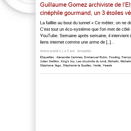
Guillaume Gomez archiviste de l’
cinéphile gourmand, un 3 étoiles vé
La faillite au bout du tunnel « Ce métier, on ne do
C’est tout un éco-système que l’on met de côté
YouTube. Semaine après semaine, il intervient i
liens internet comme une arme de […]...
Article publié il y a 5 ans
Actualités
Étiquettes :
Alexandre Cammas
,
Emmanuel Rubin
,
Fooding
,
Franço
Julien Gatillon
,
King’s Joy
,
Les chuchotis du lundi
,
Michelin
,
Micheli
Stéphane Jégo
,
Stéphanie le Quellec
,
Verde
,
Yeeels