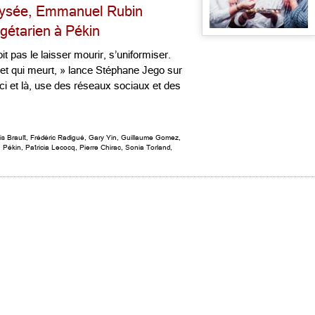
Elysée, Emmanuel Rubin
gétarien à Pékin
it pas le laisser mourir, s’uniformiser.
 et qui meurt, » lance Stéphane Jego sur
ci et là, use des réseaux sociaux et des
is Brault
,
Frédéric Radigué
,
Gary Yin
,
Guillaume Gomez
,
n Pékin
,
Patricia Lecocq
,
Pierre Chirac
,
Sonia Torland
,