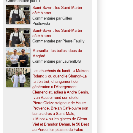
Commentaire par LT
Saint-Savin : les Saint-Martin
côté bistrot
Commentaire par Gilles
Pudlowski
Saint-Savin : les Saint-Martin
côté bistrot
Commentaire par Pierre Feuilly
Marseille : les belles idées de
Magâté
Commentaire par LaurentBQ
Les chuchotis du lundi : « Maison
Roland » ou quand le Shangri-La
fait bistrot, changement de
génération à l’Abergement-
Clémenciat, adieu à André Génin,
Ivan Vautier rend son étoile,
Pierre Gleize seigneur de Haute-
Provence, Breizh Café ouvre son
bar à cidres à Saint-Malo,
« Minot » ou les glaces de Glenn
Viel et Brandon Dehan, le 50 Best
au Pérou, les plaisirs de Fabio