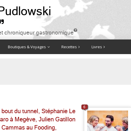
 Pudlowski


ire et chroniqueur gastronomique
Boutiques & Voyages
Recettes
Livres
6
au bout du tunnel, Stéphanie Le
ro à Megève, Julien Gatillon
re Cammas au Fooding,