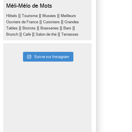
Méli-Mélo de Mots
||
||
||
Hôtels
Tourisme
Musées
Meilleurs
||
||
Ouvriers de France
Cuisiniers
Grandes
||
||
||
||
Tables
Bistrots
Brasseries
Bars
||
||
||
Brunch
Café
Salon de thé
Terrasses
Suivre sur Instagram