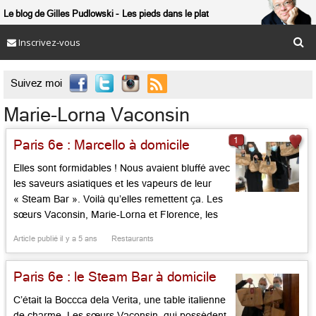
Le blog de Gilles Pudlowski
Les pieds dans le plat
Inscrivez-vous

Suivez moi
Marie-Lorna Vaconsin
1
Paris 6e : Marcello à domicile
Elles sont formidables ! Nous avaient bluffé avec
les saveurs asiatiques et les vapeurs de leur
« Steam Bar ». Voilà qu’elles remettent ça. Les
sœurs Vaconsin, Marie-Lorna et Florence, les
deux charmeuses de Saint-Germain-des-Près
Article publié il y a 5 ans
Restaurants
sont les aubergistes italiennes de Marcello. En
temps de confinement, elles s’affairent à la
Paris 6e : le Steam Bar à domicile
livraison à domicile des plats fort sérieux de
[…]...
C’était la Boccca dela Verita, une table italienne
de charme. Les sœurs Vaconsin, qui possèdent