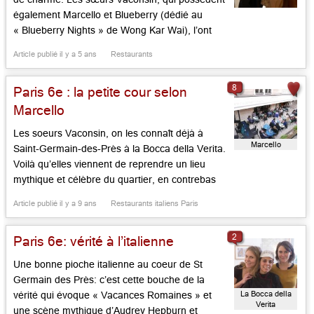
également Marcello et Blueberry (dédié au
« Blueberry Nights » de Wong Kar Wai), l’ont
transformé en table asiatique dédiée aux mets à
Article publié il y a 5 ans
Restaurants
la vapeur sous toutes leurs formes, aux raviolis
en folie, aux dim sums à la cantonaise, avec des
8
Paris 6e : la petite cour selon
rouleaux […]...
Marcello
Les soeurs Vaconsin, on les connaît déjà à
Marcello
Saint-Germain-des-Près à la Bocca della Verita.
Voilà qu’elles viennent de reprendre un lieu
mythique et célèbre du quartier, en contrebas
de la rue Mabillon, le revoyant en caffè à
Article publié il y a 9 ans
Restaurants italiens Paris
l’italienne. C’était la Petite Cour, QG de l’édition,
où jadis Robert Laffont recevait comme à la
2
Paris 6e: vérité à l’italienne
maison, où […]...
Une bonne pioche italienne au coeur de St
Germain des Près: c’est cette bouche de la
La Bocca della
vérité qui évoque « Vacances Romaines » et
Verita
une scène mythique d’Audrey Hepburn et