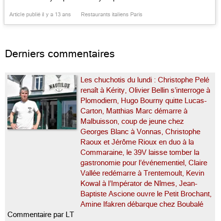
Gregory Peck, filmé par William Wyler. Deux
Article publié il y a 13 ans
Restaurants italiens Paris
soeurs, Marie-Lorna et Florence Vaconsin,
amoureuses de l’Italie, ont transformé un ancien
bistrot rustique en table de charme qui fait […]...
Derniers commentaires
Les chuchotis du lundi : Christophe Pelé
renaît à Kérity, Olivier Bellin s’interroge à
Plomodiern, Hugo Bourny quitte Lucas-
Carton, Matthias Marc démarre à
Malbuisson, coup de jeune chez
Georges Blanc à Vonnas, Christophe
Raoux et Jérôme Rioux en duo à la
Commaraine, le 39V laisse tomber la
gastronomie pour l’événementiel, Claire
Vallée redémarre à Trentemoult, Kevin
Kowal à l’Impérator de Nîmes, Jean-
Baptiste Ascione ouvre le Petit Brochant,
Amine Ifakren débarque chez Boubalé
Commentaire par LT