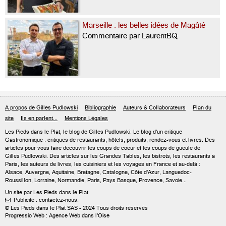
Marseille : les belles idées de Magâté
Commentaire par LaurentBQ
A propos de Gilles Pudlowski
Bibliographie
Auteurs & Collaborateurs
Plan du
site
Ils en parlent...
Mentions Légales
Les Pieds dans le Plat, le blog de
Gilles Pudlowski
. Le blog d'un critique
Gastronomique : critiques de restaurants, hôtels, produits, rendez-vous et livres. Des
articles pour vous faire découvrir les coups de coeur et les coups de gueule de
Gilles Pudlowski. Des articles sur les Grandes Tables, les bistrots, les restaurants à
Paris, les auteurs de livres, les cuisiniers et les voyages en France et au-delà :
Alsace, Auvergne, Aquitaine, Bretagne, Catalogne, Côte d'Azur, Languedoc-
Roussillon, Lorraine, Normandie, Paris, Pays Basque, Provence, Savoie...
Un site par Les Pieds dans le Plat
Publicité : contactez-nous.

© Les Pieds dans le Plat SAS - 2024 Tous droits réservés
Progressio Web : Agence Web dans l'Oise