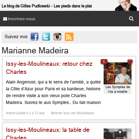
Le blog de Gilles Pudlowski
Les pieds dans le plat
Inscrivez-vous

Suivez moi
Marianne Madeira
1
Issy-les-Moulineaux: retour chez
Charles
Alain Angenost, qui a le sens de l’amitié, a quitté
Les Symples de
la Côte d’Azur pour Paris et sa banlieue, histoire
l’os à moelle
de rendre visite à son vieux pote Charles
Madeira. Suivez-le aux Symples… Du fait maison
avec des produits locaux et de saison: voilà le
Article publié il y a 12 ans
Bistrots Issy-les-Moulineaux
credo de Charles Madeira depuis bientôt dix ans
dans son bouchon Isséen. […]...
Issy-les-Moulineaux: la table de
Charles