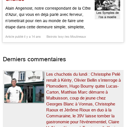
Alain Angenost, notre correspondant de la Côte
Les Symples de
d’Azur, qui vous en déjà parlé avec ferveur,
l’os à moelle
n’omettrait pour rien au monde de faire une
étape dans cette demeure simple, simplette,
chaleureuse et bon enfant, où l’on est comme
Article publié il y a 14 ans
Bistrots Issy-les-Moulineaux
chez à la maison. Aux commandes: Charles
Madeira, briscard de salle, qu’on connut jadis
qui dans l’équipe Robuchon […]...
Derniers commentaires
Les chuchotis du lundi : Christophe Pelé
renaît à Kérity, Olivier Bellin s’interroge à
Plomodiern, Hugo Bourny quitte Lucas-
Carton, Matthias Marc démarre à
Malbuisson, coup de jeune chez
Georges Blanc à Vonnas, Christophe
Raoux et Jérôme Rioux en duo à la
Commaraine, le 39V laisse tomber la
gastronomie pour l’événementiel, Claire