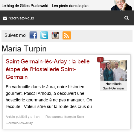
Le blog de Gilles Pudlowski
Les pieds dans le plat
Inscrivez-vous

Suivez moi
Maria Turpin
1
Saint-Germain-lès-Arlay : la belle
étape de l’Hostellerie Saint-
Germain
Hostellerie
En vadrouille dans le Jura, notre historien
Saint-Germain
gourmet, Pascal Arnoux, a découvert une
hostellerie gourmande à ne pas manquer. On
l’écoute. Valeur sûre sur la route des crus du
Jura, la belle maison de Maria et Marc Tupin à
Article publié il y a 1 an
Restaurants français Saint-
Saint-Germain-lès-Arlay fait figure d’aubaine.
Germain-lès-Arlay
Après une visite des remarquables villages
préservés de Château-Chalon et Baume-les-