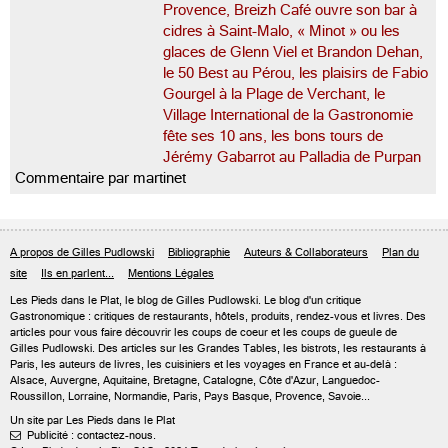
Provence, Breizh Café ouvre son bar à
cidres à Saint-Malo, « Minot » ou les
glaces de Glenn Viel et Brandon Dehan,
le 50 Best au Pérou, les plaisirs de Fabio
Gourgel à la Plage de Verchant, le
Village International de la Gastronomie
fête ses 10 ans, les bons tours de
Jérémy Gabarrot au Palladia de Purpan
Commentaire par martinet
A propos de Gilles Pudlowski
Bibliographie
Auteurs & Collaborateurs
Plan du
site
Ils en parlent...
Mentions Légales
Les Pieds dans le Plat, le blog de
Gilles Pudlowski
. Le blog d'un critique
Gastronomique : critiques de restaurants, hôtels, produits, rendez-vous et livres. Des
articles pour vous faire découvrir les coups de coeur et les coups de gueule de
Gilles Pudlowski. Des articles sur les Grandes Tables, les bistrots, les restaurants à
Paris, les auteurs de livres, les cuisiniers et les voyages en France et au-delà :
Alsace, Auvergne, Aquitaine, Bretagne, Catalogne, Côte d'Azur, Languedoc-
Roussillon, Lorraine, Normandie, Paris, Pays Basque, Provence, Savoie...
Un site par Les Pieds dans le Plat
Publicité : contactez-nous.
