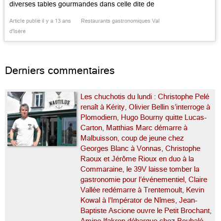
l’Ours
diverses tables gourmandes dans celle dite de
l’Ours qui décrocha assez vite son étoile. Il y eut
Article publié il y a 13 ans
Restaurants gastronomiques Val
là Alain Lamaison, qu’on revit en Corse, puis
d'Isère
Anthony Maubert, qui joua le chichi […]...
Derniers commentaires
Les chuchotis du lundi : Christophe Pelé
renaît à Kérity, Olivier Bellin s’interroge à
Plomodiern, Hugo Bourny quitte Lucas-
Carton, Matthias Marc démarre à
Malbuisson, coup de jeune chez
Georges Blanc à Vonnas, Christophe
Raoux et Jérôme Rioux en duo à la
Commaraine, le 39V laisse tomber la
gastronomie pour l’événementiel, Claire
Vallée redémarre à Trentemoult, Kevin
Kowal à l’Impérator de Nîmes, Jean-
Baptiste Ascione ouvre le Petit Brochant,