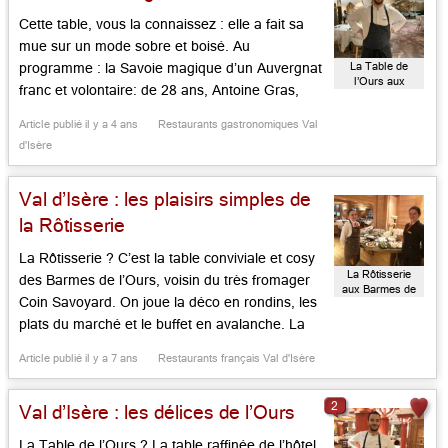
Cette table, vous la connaissez : elle a fait sa
mue sur un mode sobre et boisé. Au
La Table de
programme : la Savoie magique d’un Auvergnat
l’Ours aux
franc et volontaire: de 28 ans, Antoine Gras,
Barmes de
natif d’Ambert, passé à la Vague d’Or avec
l’Ours
Article publié il y a 4 ans
Restaurants gastronomiques Val
Arnaud Donckèle et à la Bouitte avec les
d'Isère
Meilleur, qui joue ici les saveurs […]...
Val d’Isère : les plaisirs simples de
la Rôtisserie
La Rôtisserie ? C’est la table conviviale et cosy
La Rôtisserie
des Barmes de l’Ours, voisin du très fromager
aux Barmes de
Coin Savoyard. On joue la déco en rondins, les
l’Ours
plats du marché et le buffet en avalanche. La
maison ouvre tous les jours, accueille midi et
Article publié il y a 7 ans
Restaurants français Val d'Isère
soir, pour des choses simples et bonnes dans
une ambiance conviviale. La […]...
2
Val d’Isère : les délices de l’Ours
La Table de l’Ours ? La table raffinée de l’hôtel