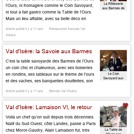
La Rôtisserie
l’Ours, ni fromagère comme le Coin Savoyard,
aux Barmes de
ni tout à fait gastro comme la Table de l’Ours.
l’Ours
Mais un lieu affable, avec sa belle déco en
rondins où s’exprime le chef Alain Lamaison sur
Article publié il y a 11 ans
Restaurants français Val
un mode mineur. Plats du buffet en folie
d'Isère
(homard en bellevue, saumon […]...
Val d’Isère: la Savoie aux Barmes
C’est la table savoyarde des Barmes de l’Ours:
un coin chic et chaleureux, avec ses boiseries
Le Coin
en rondins, ses tableaux sur le thème de l’ours
Savoyard aux
et des vaches, ses banquettes douillettes, son
Barmes de
ardoise du jour dédiée à la cuisine du fromage
l’Ours
Article publié il y a 11 ans
Bistrots Val d'Isère
sous toutes ses formes. Fondue savoyarde aux
trois fromages ou des Barmes au xérès, […]...
Val d’Isère: Lamaison VI, le retour
Voilà un chef qu’on suit depuis trois décennies.
Natif du Sud-Ouest, côté Landes, passé à Paris
La Table de
chez Morot-Gaudry, Alain Lamaison fut, très