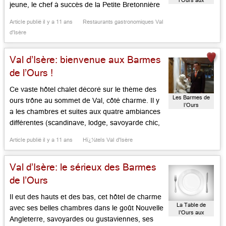
l’Ours aux
jeune, le chef à succès de la Petite Bretonnière
Barmes de
dans le 15e, puis du Miravile, quai de l’hôtel de
l’Ours
Article publié il y a 11 ans
Restaurants gastronomiques Val
ville, avant de partir pour la Provence à la Cabro
d'Isère
d’Or, du côté des Baux, […]...
Val d’Isère: bienvenue aux Barmes
de l’Ours !
Ce vaste hôtel chalet décoré sur le thème des
Les Barmes de
ours trône au sommet de Val, côté charme. Il y
l’Ours
a les chambres et suites aux quatre ambiances
différentes (scandinave, lodge, savoyarde chic,
contemporaine). Le bois est omniprésent. Les
Article publié il y a 11 ans
Hï¿½tels Val d'Isère
jolies finitions, les teintes douces, les beaux
espaces communs (spa, piscine couverte,
Val d’Isère: le sérieux des Barmes
salons cosys avec cheminée, bowling, […]...
de l’Ours
Il eut des hauts et des bas, cet hôtel de charme
La Table de
avec ses belles chambres dans le goût Nouvelle
l’Ours aux
Angleterre, savoyardes ou gustaviennes, ses
Barmes de