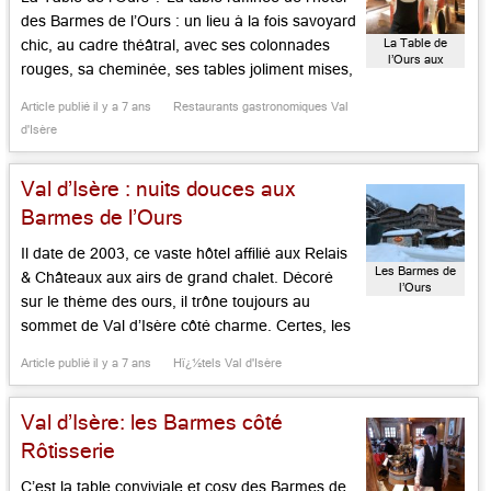
des Barmes de l’Ours : un lieu à la fois savoyard
La Table de
chic, au cadre théâtral, avec ses colonnades
l’Ours aux
rouges, sa cheminée, ses tables joliment mises,
Barmes de
son équipe de pros en salle, qu’on vit à la
l’Ours
Article publié il y a 7 ans
Restaurants gastronomiques Val
Pinède de Saint-Tropez l’été (le breton
d'Isère
Alexandre Larvoir dont les parents […]...
Val d’Isère : nuits douces aux
Barmes de l’Ours
Il date de 2003, ce vaste hôtel affilié aux Relais
Les Barmes de
& Châteaux aux airs de grand chalet. Décoré
l’Ours
sur le thème des ours, il trône toujours au
sommet de Val d’Isère côté charme. Certes, les
chambres ne sont pas toutes grandes, mais
Article publié il y a 7 ans
Hï¿½tels Val d'Isère
leurs quatre étages aux ambiances différentes
(scandinave, lodge, savoyarde chic,
Val d’Isère: les Barmes côté
contemporaine) séduisent sans […]...
Rôtisserie
C’est la table conviviale et cosy des Barmes de