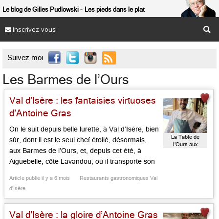
Le blog de Gilles Pudlowski
Les pieds dans le plat
Inscrivez-vous

Suivez moi
Les Barmes de l’Ours
Val d’Isère : les fantaisies virtuoses
d’Antoine Gras
On le suit depuis belle lurette, à Val d’Isère, bien
La Table de
sûr, dont il est le seul chef étoilé, désormais,
l’Ours aux
aux Barmes de l’Ours, et, depuis cet été, à
Barmes de
l’Ours
Aiguebelle, côté Lavandou, où il transporte son
équipe aux Roches. Antoine Gras est le bien le
Article publié il y a 6 mois
Restaurants gastronomiques Val
virtuose créatif de la station star de la
d'Isère
Tarentaise. Epaulé par […]...
Val d’Isère : la gloire d’Antoine Gras