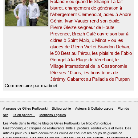
Roland » ou quand le Shangri-La fait
bistrot, changement de génération à
l’Abergement-Clémenciat, adieu à André
Génin, Ivan Vautier rend son étoile,
Pierre Gleize seigneur de Haute-
Provence, Breizh Café ouvre son bar à
cidres à Saint-Malo, « Minot » ou les
glaces de Glenn Viel et Brandon Dehan,
le 50 Best au Pérou, les plaisirs de Fabio
Gourgel à la Plage de Verchant, le
Village International de la Gastronomie
fête ses 10 ans, les bons tours de
Jérémy Gabarrot au Palladia de Purpan
Commentaire par martinet
A propos de Gilles Pudlowski
Bibliographie
Auteurs & Collaborateurs
Plan du
site
Ils en parlent...
Mentions Légales
Les Pieds dans le Plat, le blog de
Gilles Pudlowski
. Le blog d'un critique
Gastronomique : critiques de restaurants, hôtels, produits, rendez-vous et livres. Des
articles pour vous faire découvrir les coups de coeur et les coups de gueule de