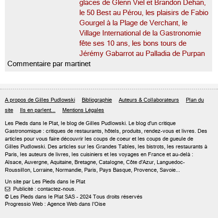
glaces de Glenn Viel et Brandon Dehan,
le 50 Best au Pérou, les plaisirs de Fabio
Gourgel à la Plage de Verchant, le
Village International de la Gastronomie
fête ses 10 ans, les bons tours de
Jérémy Gabarrot au Palladia de Purpan
Commentaire par martinet
A propos de Gilles Pudlowski
Bibliographie
Auteurs & Collaborateurs
Plan du
site
Ils en parlent...
Mentions Légales
Les Pieds dans le Plat, le blog de
Gilles Pudlowski
. Le blog d'un critique
Gastronomique : critiques de restaurants, hôtels, produits, rendez-vous et livres. Des
articles pour vous faire découvrir les coups de coeur et les coups de gueule de
Gilles Pudlowski. Des articles sur les Grandes Tables, les bistrots, les restaurants à
Paris, les auteurs de livres, les cuisiniers et les voyages en France et au-delà :
Alsace, Auvergne, Aquitaine, Bretagne, Catalogne, Côte d'Azur, Languedoc-
Roussillon, Lorraine, Normandie, Paris, Pays Basque, Provence, Savoie...
Un site par Les Pieds dans le Plat
Publicité : contactez-nous.

© Les Pieds dans le Plat SAS - 2024 Tous droits réservés
Progressio Web : Agence Web dans l'Oise