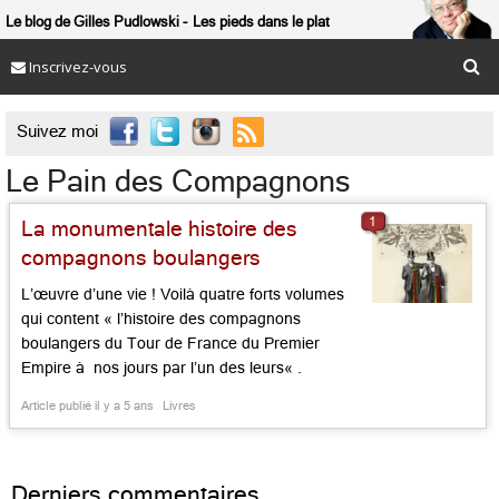
Le blog de Gilles Pudlowski
Les pieds dans le plat
Inscrivez-vous

Suivez moi
Le Pain des Compagnons
1
La monumentale histoire des
compagnons boulangers
L’œuvre d’une vie ! Voilà quatre forts volumes
qui content « l’histoire des compagnons
boulangers du Tour de France du Premier
Empire à nos jours par l’un des leurs« .
Boulanger, pâtissier et compagnon, Laurent
Article publié il y a 5 ans
Livres
Boursier, alias Picard la Fidélité, a accumulé
archives, histoires et anecdotes, compulsé les
journaux d’époque, racontant, sur plus de 2000
Derniers commentaires
pages, une […]...