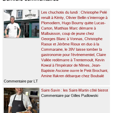
Les chuchotis du lundi : Christophe Pelé
renaît à Kérity, Olivier Bellin s’interroge à
Plomodiern, Hugo Bourny quitte Lucas-
Carton, Matthias Marc démarre à
Malbuisson, coup de jeune chez
Georges Blanc à Vonnas, Christophe
Raoux et Jérôme Rioux en duo à la
Commaraine, le 39V laisse tomber la
gastronomie pour l’événementiel, Claire
Vallée redémarre à Trentemoult, Kevin
Kowal à l’Impérator de Nîmes, Jean-
Baptiste Ascione ouvre le Petit Brochant,
Amine Ifakren débarque chez Boubalé
Commentaire par LT
Saint-Savin : les Saint-Martin côté bistrot
Commentaire par Gilles Pudlowski