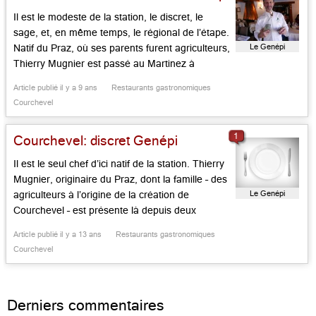
Il est le modeste de la station, le discret, le
sage, et, en même temps, le régional de l’étape.
Le Genépi
Natif du Praz, où ses parents furent agriculteurs,
Thierry Mugnier est passé au Martinez à
Cannes, avec Christian Willer, avant de
Article publié il y a 9 ans
Restaurants gastronomiques
rejoindre le Palais à Biarritz, au Vivarois à Paris,
Courchevel
chez le grand Claude Peyrot, sans […]...
1
Courchevel: discret Genépi
Il est le seul chef d’ici natif de la station. Thierry
Mugnier, originaire du Praz, dont la famille – des
Le Genépi
agriculteurs à l’origine de la création de
Courchevel – est présente là depuis deux
siècles, a créé sa demeure il y a quelque vingt
Article publié il y a 13 ans
Restaurants gastronomiques
ans. Il œuvre avec sagesse et modestie dans un
Courchevel
cadre sobre, […]...
Derniers commentaires