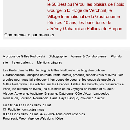
le 50 Best au Pérou, les plaisirs de Fabio
Gourgel à la Plage de Verchant, le
Village International de la Gastronomie
fête ses 10 ans, les bons tours de
Jérémy Gabarrot au Palladia de Purpan
Commentaire par martinet
A propos de Gilles Pudlowski
Bibliographie
Auteurs & Collaborateurs
Plan du
site
Ils en parlent...
Mentions Légales
Les Pieds dans le Plat, le blog de
Gilles Pudlowski
. Le blog d'un critique
Gastronomique : critiques de restaurants, hôtels, produits, rendez-vous et livres. Des
articles pour vous faire découvrir les coups de coeur et les coups de gueule de
Gilles Pudlowski. Des articles sur les Grandes Tables, les bistrots, les restaurants à
Paris, les auteurs de livres, les cuisiniers et les voyages en France et au-delà :
Alsace, Auvergne, Aquitaine, Bretagne, Catalogne, Côte d'Azur, Languedoc-
Roussillon, Lorraine, Normandie, Paris, Pays Basque, Provence, Savoie...
Un site par Les Pieds dans le Plat
Publicité : contactez-nous.

© Les Pieds dans le Plat SAS - 2024 Tous droits réservés
Progressio Web : Agence Web dans l'Oise