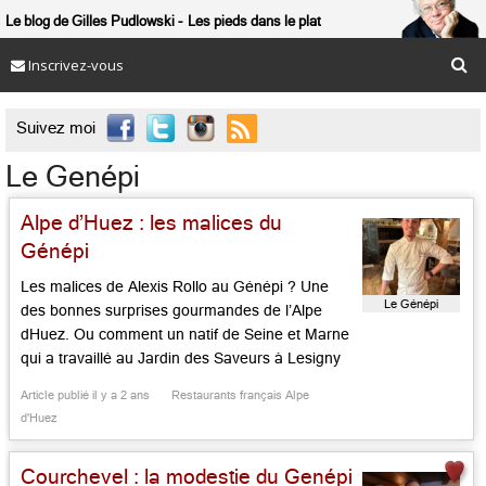
Le blog de Gilles Pudlowski
Les pieds dans le plat
Inscrivez-vous

Suivez moi
Le Genépi
Alpe d’Huez : les malices du
Génépi
Les malices de Alexis Rollo au Génépi ? Une
Le Génépi
des bonnes surprises gourmandes de l’Alpe
dHuez. Ou comment un natif de Seine et Marne
qui a travaillé au Jardin des Saveurs à Lesigny
bouscule l’esprit montagne en reprenant la plus
Article publié il y a 2 ans
Restaurants français Alpe
ancienne table de la station. Le cadre est boisé,
d'Huez
il a du charme et la […]...
Courchevel : la modestie du Genépi