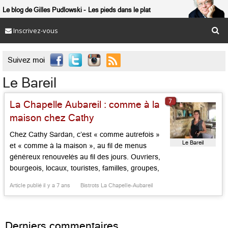
Le blog de Gilles Pudlowski
Les pieds dans le plat
Inscrivez-vous

Suivez moi
Le Bareil
7
La Chapelle Aubareil : comme à la
maison chez Cathy
Chez Cathy Sardan, c’est « comme autrefois »
Le Bareil
et « comme à la maison », au fil de menus
généreux renouvelés au fil des jours. Ouvriers,
bourgeois, locaux, touristes, familles, groupes,
couples, supporters du Périgord, se retrouvent
Article publié il y a 7 ans
Bistrots La Chapelle-Aubareil
là, en salle ou en terrasse, ensemble ou à côté,
quoique sans se voir, pour communier dans
l’amour du Périgord gourmand. Les […]...
Derniers commentaires