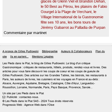
glaces de Glenn Viel et Brandon Dehan,
le 50 Best au Pérou, les plaisirs de Fabio
Gourgel à la Plage de Verchant, le
Village International de la Gastronomie
fête ses 10 ans, les bons tours de
Jérémy Gabarrot au Palladia de Purpan
Commentaire par martinet
A propos de Gilles Pudlowski
Bibliographie
Auteurs & Collaborateurs
Plan du
site
Ils en parlent...
Mentions Légales
Les Pieds dans le Plat, le blog de
Gilles Pudlowski
. Le blog d'un critique
Gastronomique : critiques de restaurants, hôtels, produits, rendez-vous et livres. Des
articles pour vous faire découvrir les coups de coeur et les coups de gueule de
Gilles Pudlowski. Des articles sur les Grandes Tables, les bistrots, les restaurants à
Paris, les auteurs de livres, les cuisiniers et les voyages en France et au-delà :
Alsace, Auvergne, Aquitaine, Bretagne, Catalogne, Côte d'Azur, Languedoc-
Roussillon, Lorraine, Normandie, Paris, Pays Basque, Provence, Savoie...
Un site par Les Pieds dans le Plat
Publicité : contactez-nous.

© Les Pieds dans le Plat SAS - 2024 Tous droits réservés
Progressio Web : Agence Web dans l'Oise