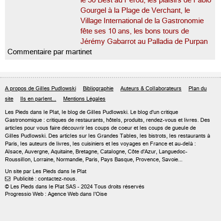
le 50 Best au Pérou, les plaisirs de Fabio
Gourgel à la Plage de Verchant, le
Village International de la Gastronomie
fête ses 10 ans, les bons tours de
Jérémy Gabarrot au Palladia de Purpan
Commentaire par martinet
A propos de Gilles Pudlowski
Bibliographie
Auteurs & Collaborateurs
Plan du
site
Ils en parlent...
Mentions Légales
Les Pieds dans le Plat, le blog de
Gilles Pudlowski
. Le blog d'un critique
Gastronomique : critiques de restaurants, hôtels, produits, rendez-vous et livres. Des
articles pour vous faire découvrir les coups de coeur et les coups de gueule de
Gilles Pudlowski. Des articles sur les Grandes Tables, les bistrots, les restaurants à
Paris, les auteurs de livres, les cuisiniers et les voyages en France et au-delà :
Alsace, Auvergne, Aquitaine, Bretagne, Catalogne, Côte d'Azur, Languedoc-
Roussillon, Lorraine, Normandie, Paris, Pays Basque, Provence, Savoie...
Un site par Les Pieds dans le Plat
Publicité : contactez-nous.

© Les Pieds dans le Plat SAS - 2024 Tous droits réservés
Progressio Web : Agence Web dans l'Oise