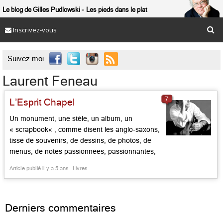
Le blog de Gilles Pudlowski
Les pieds dans le plat
Inscrivez-vous

Suivez moi
Laurent Feneau
7
L’Esprit Chapel
Un monument, une stèle, un album, un
« scrapbook« , comme disent les anglo-saxons,
tissé de souvenirs, de dessins, de photos, de
menus, de notes passionnées, passionnantes,
émouvantes : bref, un livre pas comme les
Article publié il y a 5 ans
Livres
autres consacré à un chef au-dessus de la
mêlée. Alain Chapel, qui a disparu il y a 30 ans,
a laissé dans […]...
Derniers commentaires