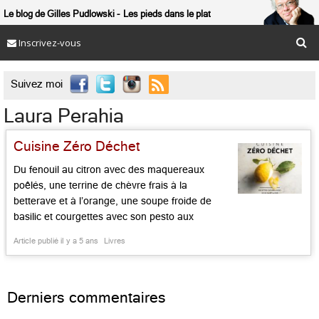
Le blog de Gilles Pudlowski
Les pieds dans le plat
Inscrivez-vous

Suivez moi
Laura Perahia
Cuisine Zéro Déchet
Du fenouil au citron avec des maquereaux
poêlés, une terrine de chèvre frais à la
betterave et à l’orange, une soupe froide de
basilic et courgettes avec son pesto aux
amandes, des « fish sticks » sauce tartare ou
Article publié il y a 5 ans
Livres
encore des aubergines rôties avec tomates et
crumble de pain, ça vous dit? Un studio animé
par des […]...
Derniers commentaires