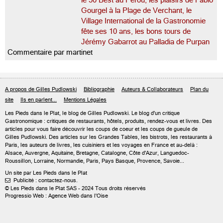
le 50 Best au Pérou, les plaisirs de Fabio
Gourgel à la Plage de Verchant, le
Village International de la Gastronomie
fête ses 10 ans, les bons tours de
Jérémy Gabarrot au Palladia de Purpan
Commentaire par martinet
A propos de Gilles Pudlowski
Bibliographie
Auteurs & Collaborateurs
Plan du
site
Ils en parlent...
Mentions Légales
Les Pieds dans le Plat, le blog de
Gilles Pudlowski
. Le blog d'un critique
Gastronomique : critiques de restaurants, hôtels, produits, rendez-vous et livres. Des
articles pour vous faire découvrir les coups de coeur et les coups de gueule de
Gilles Pudlowski. Des articles sur les Grandes Tables, les bistrots, les restaurants à
Paris, les auteurs de livres, les cuisiniers et les voyages en France et au-delà :
Alsace, Auvergne, Aquitaine, Bretagne, Catalogne, Côte d'Azur, Languedoc-
Roussillon, Lorraine, Normandie, Paris, Pays Basque, Provence, Savoie...
Un site par Les Pieds dans le Plat
Publicité : contactez-nous.

© Les Pieds dans le Plat SAS - 2024 Tous droits réservés
Progressio Web : Agence Web dans l'Oise