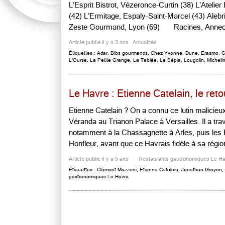
L’Esprit Bistrot, Vézeronce-Curtin (38) L’Atel
(42) L’Ermitage, Espaly-Saint-Marcel (43) Alebri
Zeste Gourmand, Lyon (69) Racines, Annecy 
Article publié il y a 3 ans
Actualités
Étiquettes :
Adar
,
Bibs gourmands
,
Chez Yvonne
,
Dune
,
Erasmo
,
G
L'Ourse
,
La Petite Grange
,
La Tablée
,
Le Sépia
,
Lougolin
,
Micheli
Le Havre : Etienne Catelain, le reto
Etienne Catelain ? On a connu ce lutin malicieux et
Véranda au Trianon Palace à Versailles. Il a tr
notamment à la Chassagnette à Arles, puis les
Honfleur, avant que ce Havrais fidèle à sa région
Article publié il y a 5 ans
Restaurants gastronomiques Le H
Étiquettes :
Clément Mazzoni
,
Etienne Catelain
,
Jonathan Grayon
,
gastronomiques Le Havre