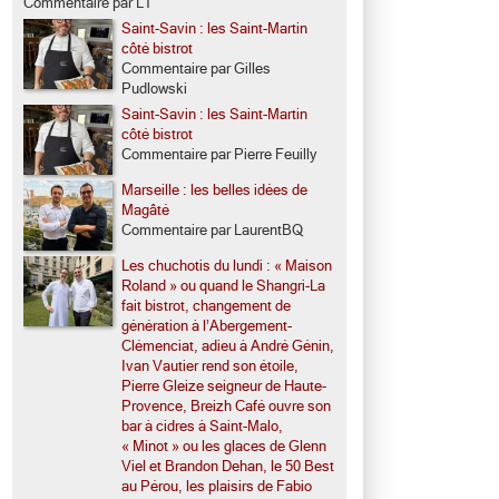
Commentaire par LT
Saint-Savin : les Saint-Martin
côté bistrot
Commentaire par Gilles
Pudlowski
Saint-Savin : les Saint-Martin
côté bistrot
Commentaire par Pierre Feuilly
Marseille : les belles idées de
Magâté
Commentaire par LaurentBQ
Les chuchotis du lundi : « Maison
Roland » ou quand le Shangri-La
fait bistrot, changement de
génération à l’Abergement-
Clémenciat, adieu à André Génin,
Ivan Vautier rend son étoile,
Pierre Gleize seigneur de Haute-
Provence, Breizh Café ouvre son
bar à cidres à Saint-Malo,
« Minot » ou les glaces de Glenn
Viel et Brandon Dehan, le 50 Best
au Pérou, les plaisirs de Fabio