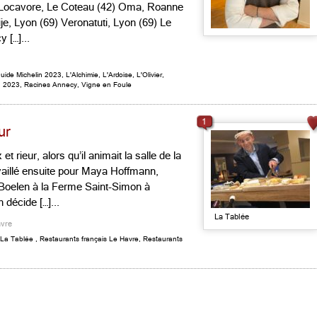
ier Locavore, Le Coteau (42) Oma, Roanne
je, Lyon (69) Veronatuti, Lyon (69) Le
[…]...
uide Michelin 2023
,
L'Alchimie
,
L'Ardoise
,
L'Olivier
,
n 2023
,
Racines Annecy
,
Vigne en Foule
1
ur
 rieur, alors qu’il animait la salle de la
availlé ensuite pour Maya Hoffmann,
 Boelen à la Ferme Saint-Simon à
 décide […]...
La Tablée
avre
La Tablée
,
Restaurants français Le Havre
,
Restaurants