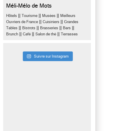
Méli-Mélo de Mots
||
||
||
Hôtels
Tourisme
Musées
Meilleurs
||
||
Ouvriers de France
Cuisiniers
Grandes
||
||
||
||
Tables
Bistrots
Brasseries
Bars
||
||
||
Brunch
Café
Salon de thé
Terrasses
Suivre sur Instagram