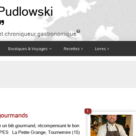
 Pudlowski


ire et chroniqueur gastronomique
Boutiques & Voyages
Recettes
Livres
1
 gourmands
 un bib gourmand, récompensant le bon
S La Petite Grange, Tournemire (15)