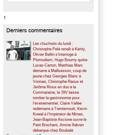
1
Derniers commentaires
Les chuchotis du lundi :
Christophe Pelé renaît à Kérity,
Olivier Bellin s’interroge à
Plomodiern, Hugo Bourny quitte
Lucas-Carton, Matthias Marc
démarre à Malbuisson, coup de
jeune chez Georges Blanc à
Vonnas, Christophe Raoux et
Jérôme Rioux en duo à la
Commaraine, le 39V laisse
tomber la gastronomie pour
l’événementiel, Claire Vallée
redémarre à Trentemoult, Kevin
Kowal à l’Impérator de Nîmes,
Jean-Baptiste Ascione ouvre le
Petit Brochant, Amine Ifakren
débarque chez Boubalé