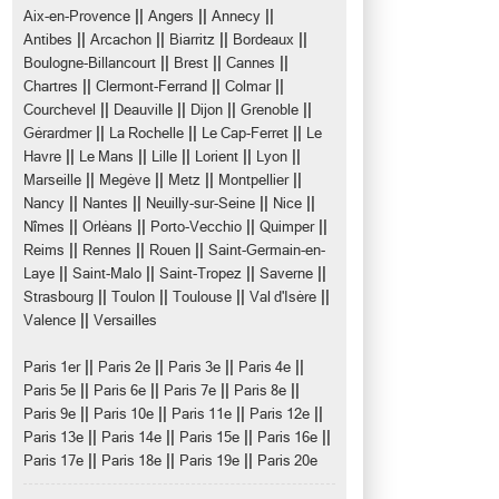
||
||
||
Aix-en-Provence
Angers
Annecy
||
||
||
||
Antibes
Arcachon
Biarritz
Bordeaux
||
||
||
Boulogne-Billancourt
Brest
Cannes
||
||
||
Chartres
Clermont-Ferrand
Colmar
||
||
||
||
Courchevel
Deauville
Dijon
Grenoble
||
||
||
Gérardmer
La Rochelle
Le Cap-Ferret
Le
||
||
||
||
||
Havre
Le Mans
Lille
Lorient
Lyon
||
||
||
||
Marseille
Megève
Metz
Montpellier
||
||
||
||
Nancy
Nantes
Neuilly-sur-Seine
Nice
||
||
||
||
Nîmes
Orléans
Porto-Vecchio
Quimper
||
||
||
Reims
Rennes
Rouen
Saint-Germain-en-
||
||
||
||
Laye
Saint-Malo
Saint-Tropez
Saverne
||
||
||
||
Strasbourg
Toulon
Toulouse
Val d'Isère
||
Valence
Versailles
||
||
||
||
Paris 1er
Paris 2e
Paris 3e
Paris 4e
||
||
||
||
Paris 5e
Paris 6e
Paris 7e
Paris 8e
||
||
||
||
Paris 9e
Paris 10e
Paris 11e
Paris 12e
||
||
||
||
Paris 13e
Paris 14e
Paris 15e
Paris 16e
||
||
||
Paris 17e
Paris 18e
Paris 19e
Paris 20e