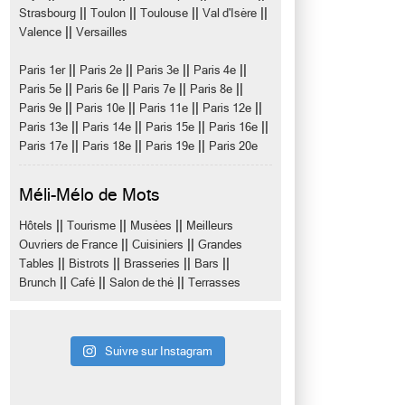
||
||
||
||
Strasbourg
Toulon
Toulouse
Val d'Isère
||
Valence
Versailles
||
||
||
||
Paris 1er
Paris 2e
Paris 3e
Paris 4e
||
||
||
||
Paris 5e
Paris 6e
Paris 7e
Paris 8e
||
||
||
||
Paris 9e
Paris 10e
Paris 11e
Paris 12e
||
||
||
||
Paris 13e
Paris 14e
Paris 15e
Paris 16e
||
||
||
Paris 17e
Paris 18e
Paris 19e
Paris 20e
Méli-Mélo de Mots
||
||
||
Hôtels
Tourisme
Musées
Meilleurs
||
||
Ouvriers de France
Cuisiniers
Grandes
||
||
||
||
Tables
Bistrots
Brasseries
Bars
||
||
||
Brunch
Café
Salon de thé
Terrasses
Suivre sur Instagram