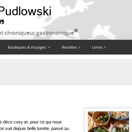
 Pudlowski


ire et chroniqueur gastronomique
Boutiques & Voyages
Recettes
Livres
e déco cosy et, pour ce qui nous
n suit depuis belle lurette, passé au