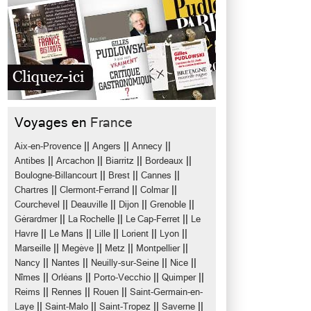
Voyages en
France
||
||
||
Aix-en-Provence
Angers
Annecy
||
||
||
||
Antibes
Arcachon
Biarritz
Bordeaux
||
||
||
Boulogne-Billancourt
Brest
Cannes
||
||
||
Chartres
Clermont-Ferrand
Colmar
||
||
||
||
Courchevel
Deauville
Dijon
Grenoble
||
||
||
Gérardmer
La Rochelle
Le Cap-Ferret
Le
||
||
||
||
||
Havre
Le Mans
Lille
Lorient
Lyon
||
||
||
||
Marseille
Megève
Metz
Montpellier
||
||
||
||
Nancy
Nantes
Neuilly-sur-Seine
Nice
||
||
||
||
Nîmes
Orléans
Porto-Vecchio
Quimper
||
||
||
Reims
Rennes
Rouen
Saint-Germain-en-
||
||
||
||
Laye
Saint-Malo
Saint-Tropez
Saverne