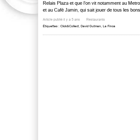
Relais Plaza et que l’on vit notamment au Metr
et au Café Jamin, qui sait jouer de tous les bons 
Article publié il y a 5 ans
Restaurants
Étiquettes :
Click&Collect
,
David Gutman
,
La Finca