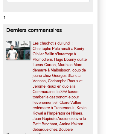
1
Derniers commentaires
Les chuchotis du lundi :
Christophe Pelé renaît à Kérity,
Olivier Bellin s’interroge à
Plomodiern, Hugo Bourny quitte
Lucas-Carton, Matthias Marc
démarre à Malbuisson, coup de
jeune chez Georges Blanc à
Vonnas, Christophe Raoux et
Jérôme Rioux en duo à la
Commaraine, le 39V laisse
tomber la gastronomie pour
l’événementiel, Claire Vallée
redémarre à Trentemoult, Kevin
Kowal à l’Impérator de Nîmes,
Jean-Baptiste Ascione ouvre le
Petit Brochant, Amine Ifakren
débarque chez Boubalé