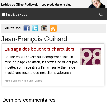
Le blog de Gilles Pudlowski
Les pieds dans le plat
Inscrivez-vous

Suivez moi
Jean-François Guihard
La saga des bouchers charcutiers
Le titre est à l’envers ou incompréhensible, la
mise en page est kitsch, les textes ne valent pas
tripette, sont répétitifs à l’envi – sur le thème de
« voilà une recette que nos clients adorent « – ,
les photos sont pâlichonnes, mais, ô, miracle
Article publié il y a 5 ans
Livres
l’ensemble se tient, touche au cœur, contant,
avec un mélange de […]...
Derniers commentaires