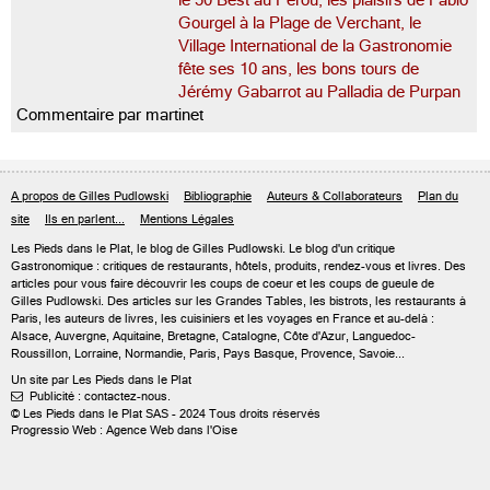
le 50 Best au Pérou, les plaisirs de Fabio
Gourgel à la Plage de Verchant, le
Village International de la Gastronomie
fête ses 10 ans, les bons tours de
Jérémy Gabarrot au Palladia de Purpan
Commentaire par martinet
A propos de Gilles Pudlowski
Bibliographie
Auteurs & Collaborateurs
Plan du
site
Ils en parlent...
Mentions Légales
Les Pieds dans le Plat, le blog de
Gilles Pudlowski
. Le blog d'un critique
Gastronomique : critiques de restaurants, hôtels, produits, rendez-vous et livres. Des
articles pour vous faire découvrir les coups de coeur et les coups de gueule de
Gilles Pudlowski. Des articles sur les Grandes Tables, les bistrots, les restaurants à
Paris, les auteurs de livres, les cuisiniers et les voyages en France et au-delà :
Alsace, Auvergne, Aquitaine, Bretagne, Catalogne, Côte d'Azur, Languedoc-
Roussillon, Lorraine, Normandie, Paris, Pays Basque, Provence, Savoie...
Un site par Les Pieds dans le Plat
Publicité : contactez-nous.

© Les Pieds dans le Plat SAS - 2024 Tous droits réservés
Progressio Web : Agence Web dans l'Oise