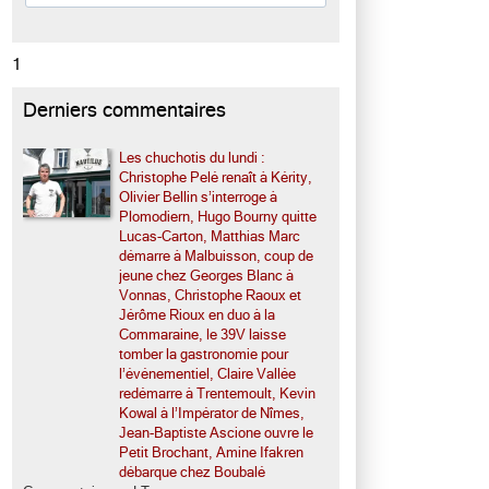
1
Derniers commentaires
Les chuchotis du lundi :
Christophe Pelé renaît à Kérity,
Olivier Bellin s’interroge à
Plomodiern, Hugo Bourny quitte
Lucas-Carton, Matthias Marc
démarre à Malbuisson, coup de
jeune chez Georges Blanc à
Vonnas, Christophe Raoux et
Jérôme Rioux en duo à la
Commaraine, le 39V laisse
tomber la gastronomie pour
l’événementiel, Claire Vallée
redémarre à Trentemoult, Kevin
Kowal à l’Impérator de Nîmes,
Jean-Baptiste Ascione ouvre le
Petit Brochant, Amine Ifakren
débarque chez Boubalé