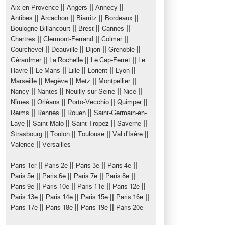
||
||
||
Aix-en-Provence
Angers
Annecy
||
||
||
||
Antibes
Arcachon
Biarritz
Bordeaux
||
||
||
Boulogne-Billancourt
Brest
Cannes
||
||
||
Chartres
Clermont-Ferrand
Colmar
||
||
||
||
Courchevel
Deauville
Dijon
Grenoble
||
||
||
Gérardmer
La Rochelle
Le Cap-Ferret
Le
||
||
||
||
||
Havre
Le Mans
Lille
Lorient
Lyon
||
||
||
||
Marseille
Megève
Metz
Montpellier
||
||
||
||
Nancy
Nantes
Neuilly-sur-Seine
Nice
||
||
||
||
Nîmes
Orléans
Porto-Vecchio
Quimper
||
||
||
Reims
Rennes
Rouen
Saint-Germain-en-
||
||
||
||
Laye
Saint-Malo
Saint-Tropez
Saverne
||
||
||
||
Strasbourg
Toulon
Toulouse
Val d'Isère
||
Valence
Versailles
||
||
||
||
Paris 1er
Paris 2e
Paris 3e
Paris 4e
||
||
||
||
Paris 5e
Paris 6e
Paris 7e
Paris 8e
||
||
||
||
Paris 9e
Paris 10e
Paris 11e
Paris 12e
||
||
||
||
Paris 13e
Paris 14e
Paris 15e
Paris 16e
||
||
||
Paris 17e
Paris 18e
Paris 19e
Paris 20e