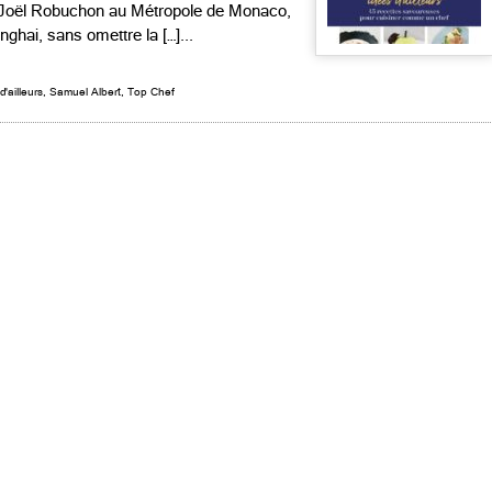
e Joël Robuchon au Métropole de Monaco,
hai, sans omettre la […]...
d'ailleurs
,
Samuel Albert
,
Top Chef