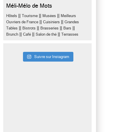
Méli-Mélo de Mots
||
||
||
Hôtels
Tourisme
Musées
Meilleurs
||
||
Ouvriers de France
Cuisiniers
Grandes
||
||
||
||
Tables
Bistrots
Brasseries
Bars
||
||
||
Brunch
Café
Salon de thé
Terrasses
Suivre sur Instagram