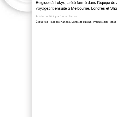
Belgique à Tokyo, a été formé dans l’équipe d
voyageant ensuite à Melbourne, Londres et Shang
Article publié il y a 5 ans
Livres
Étiquettes :
Isabelle Kanako
,
Livres de cuisine
,
Produits d'ici - idées 