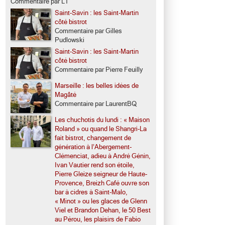
Commentaire par LT
Saint-Savin : les Saint-Martin
côté bistrot
Commentaire par Gilles
Pudlowski
Saint-Savin : les Saint-Martin
côté bistrot
Commentaire par Pierre Feuilly
Marseille : les belles idées de
Magâté
Commentaire par LaurentBQ
Les chuchotis du lundi : « Maison
Roland » ou quand le Shangri-La
fait bistrot, changement de
génération à l’Abergement-
Clémenciat, adieu à André Génin,
Ivan Vautier rend son étoile,
Pierre Gleize seigneur de Haute-
Provence, Breizh Café ouvre son
bar à cidres à Saint-Malo,
« Minot » ou les glaces de Glenn
Viel et Brandon Dehan, le 50 Best
au Pérou, les plaisirs de Fabio