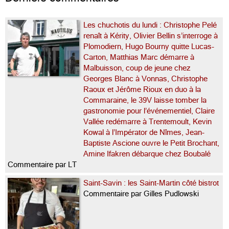
Les chuchotis du lundi : Christophe Pelé
renaît à Kérity, Olivier Bellin s’interroge à
Plomodiern, Hugo Bourny quitte Lucas-
Carton, Matthias Marc démarre à
Malbuisson, coup de jeune chez
Georges Blanc à Vonnas, Christophe
Raoux et Jérôme Rioux en duo à la
Commaraine, le 39V laisse tomber la
gastronomie pour l’événementiel, Claire
Vallée redémarre à Trentemoult, Kevin
Kowal à l’Impérator de Nîmes, Jean-
Baptiste Ascione ouvre le Petit Brochant,
Amine Ifakren débarque chez Boubalé
Commentaire par LT
Saint-Savin : les Saint-Martin côté bistrot
Commentaire par Gilles Pudlowski