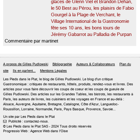
glaces de Glenn Viel et Brandon Dehan,
le 50 Best au Pérou, les plaisirs de Fabio
Gourgel à la Plage de Verchant, le
Village International de la Gastronomie
fête ses 10 ans, les bons tours de
Jérémy Gabarrot au Palladia de Purpan
Commentaire par martinet
A propos de Gilles Pudlowski
Bibliographie
Auteurs & Collaborateurs
Plan du
site
Ils en parlent...
Mentions Légales
Les Pieds dans le Plat, le blog de
Gilles Pudlowski
. Le blog d'un critique
Gastronomique : critiques de restaurants, hôtels, produits, rendez-vous et livres. Des
articles pour vous faire découvrir les coups de coeur et les coups de gueule de
Gilles Pudlowski. Des articles sur les Grandes Tables, les bistrots, les restaurants à
Paris, les auteurs de livres, les cuisiniers et les voyages en France et au-delà :
Alsace, Auvergne, Aquitaine, Bretagne, Catalogne, Côte d'Azur, Languedoc-
Roussillon, Lorraine, Normandie, Paris, Pays Basque, Provence, Savoie...
Un site par Les Pieds dans le Plat
Publicité : contactez-nous.

© Les Pieds dans le Plat SAS - 2024 Tous droits réservés
Progressio Web : Agence Web dans l'Oise