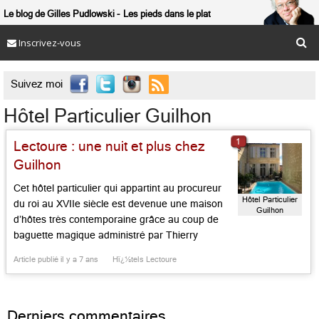
Le blog de Gilles Pudlowski
Les pieds dans le plat
Inscrivez-vous

Suivez moi
Hôtel Particulier Guilhon
1
Lectoure : une nuit et plus chez
Guilhon
Cet hôtel particulier qui appartint au procureur
Hôtel Particulier
du roi au XVIIe siècle est devenue une maison
Guilhon
d’hôtes très contemporaine grâce au coup de
baguette magique administré par Thierry
Gallardo. Cet ancien DRH de Pierre Fabre à
Article publié il y a 7 ans
Hï¿½tels Lectoure
Castres, féru d’art contemporain et de musique,
a placé ici et là ses tableaux de prédilection,
revoyant le lieu […]...
Derniers commentaires