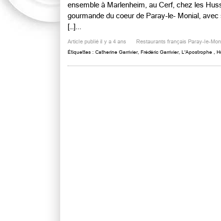
ensemble à Marlenheim, au Cerf, chez les Husser
gourmande du coeur de Paray-le- Monial, avec 
[…]...
Article publié il y a 4 ans
Restaurants français Paray-le-Mon
Étiquettes :
Catherine Garrivier
,
Frédéric Garrivier
,
L'Apostrophe
,
H