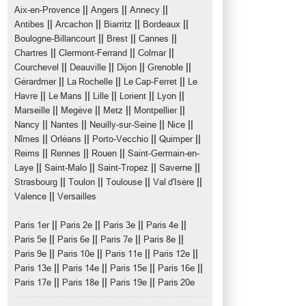
||
||
||
Aix-en-Provence
Angers
Annecy
||
||
||
||
Antibes
Arcachon
Biarritz
Bordeaux
||
||
||
Boulogne-Billancourt
Brest
Cannes
||
||
||
Chartres
Clermont-Ferrand
Colmar
||
||
||
||
Courchevel
Deauville
Dijon
Grenoble
||
||
||
Gérardmer
La Rochelle
Le Cap-Ferret
Le
||
||
||
||
||
Havre
Le Mans
Lille
Lorient
Lyon
||
||
||
||
Marseille
Megève
Metz
Montpellier
||
||
||
||
Nancy
Nantes
Neuilly-sur-Seine
Nice
||
||
||
||
Nîmes
Orléans
Porto-Vecchio
Quimper
||
||
||
Reims
Rennes
Rouen
Saint-Germain-en-
||
||
||
||
Laye
Saint-Malo
Saint-Tropez
Saverne
||
||
||
||
Strasbourg
Toulon
Toulouse
Val d'Isère
||
Valence
Versailles
||
||
||
||
Paris 1er
Paris 2e
Paris 3e
Paris 4e
||
||
||
||
Paris 5e
Paris 6e
Paris 7e
Paris 8e
||
||
||
||
Paris 9e
Paris 10e
Paris 11e
Paris 12e
||
||
||
||
Paris 13e
Paris 14e
Paris 15e
Paris 16e
||
||
||
Paris 17e
Paris 18e
Paris 19e
Paris 20e