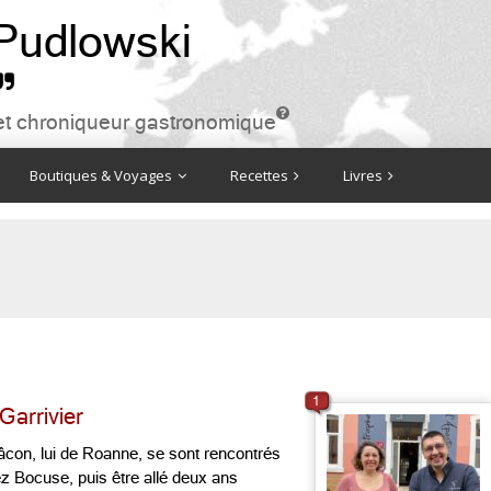
 Pudlowski


ire et chroniqueur gastronomique
Boutiques & Voyages
Recettes
Livres
1
Garrivier
Mâcon, lui de Roanne, se sont rencontrés
hez Bocuse, puis être allé deux ans