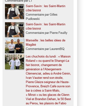
Commentaire par LT
Saint-Savin : les Saint-Martin
côté bistrot
Commentaire par Gilles
Pudlowski
Saint-Savin : les Saint-Martin
côté bistrot
Commentaire par Pierre Feuilly
Marseille : les belles idées de
Magâté
Commentaire par LaurentBQ
Les chuchotis du lundi : « Maison
Roland » ou quand le Shangri-La
fait bistrot, changement de
génération à l’Abergement-
Clémenciat, adieu à André Génin,
Ivan Vautier rend son étoile,
Pierre Gleize seigneur de Haute-
Provence, Breizh Café ouvre son
bar à cidres à Saint-Malo,
« Minot » ou les glaces de Glenn
Viel et Brandon Dehan, le 50 Best
au Pérou, les plaisirs de Fabio