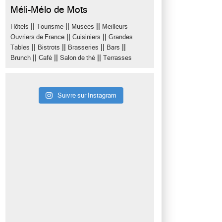
Méli-Mélo de Mots
||
||
||
Hôtels
Tourisme
Musées
Meilleurs
||
||
Ouvriers de France
Cuisiniers
Grandes
||
||
||
||
Tables
Bistrots
Brasseries
Bars
||
||
||
Brunch
Café
Salon de thé
Terrasses
Suivre sur Instagram