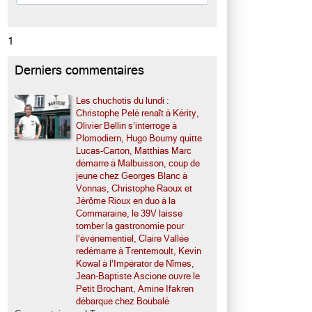
1
Derniers commentaires
Les chuchotis du lundi :
Christophe Pelé renaît à Kérity,
Olivier Bellin s’interroge à
Plomodiern, Hugo Bourny quitte
Lucas-Carton, Matthias Marc
démarre à Malbuisson, coup de
jeune chez Georges Blanc à
Vonnas, Christophe Raoux et
Jérôme Rioux en duo à la
Commaraine, le 39V laisse
tomber la gastronomie pour
l’événementiel, Claire Vallée
redémarre à Trentemoult, Kevin
Kowal à l’Impérator de Nîmes,
Jean-Baptiste Ascione ouvre le
Petit Brochant, Amine Ifakren
débarque chez Boubalé