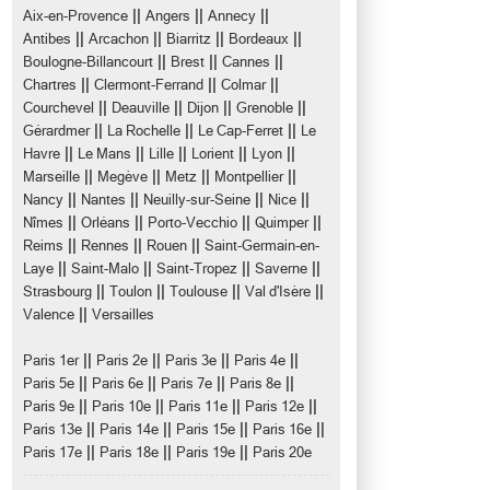
||
||
||
Aix-en-Provence
Angers
Annecy
||
||
||
||
Antibes
Arcachon
Biarritz
Bordeaux
||
||
||
Boulogne-Billancourt
Brest
Cannes
||
||
||
Chartres
Clermont-Ferrand
Colmar
||
||
||
||
Courchevel
Deauville
Dijon
Grenoble
||
||
||
Gérardmer
La Rochelle
Le Cap-Ferret
Le
||
||
||
||
||
Havre
Le Mans
Lille
Lorient
Lyon
||
||
||
||
Marseille
Megève
Metz
Montpellier
||
||
||
||
Nancy
Nantes
Neuilly-sur-Seine
Nice
||
||
||
||
Nîmes
Orléans
Porto-Vecchio
Quimper
||
||
||
Reims
Rennes
Rouen
Saint-Germain-en-
||
||
||
||
Laye
Saint-Malo
Saint-Tropez
Saverne
||
||
||
||
Strasbourg
Toulon
Toulouse
Val d'Isère
||
Valence
Versailles
||
||
||
||
Paris 1er
Paris 2e
Paris 3e
Paris 4e
||
||
||
||
Paris 5e
Paris 6e
Paris 7e
Paris 8e
||
||
||
||
Paris 9e
Paris 10e
Paris 11e
Paris 12e
||
||
||
||
Paris 13e
Paris 14e
Paris 15e
Paris 16e
||
||
||
Paris 17e
Paris 18e
Paris 19e
Paris 20e