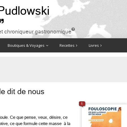
 Pudlowski


ire et chroniqueur gastronomique
Boutiques & Voyages
Recettes
Livres
le dit de nous
1
foule. Ce que pense, veux, désire, ce
motive, ce que formule cette masse à la