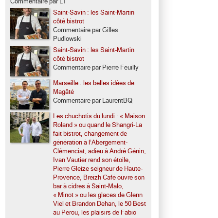
Commentaire par LT
Saint-Savin : les Saint-Martin
côté bistrot
Commentaire par Gilles
Pudlowski
Saint-Savin : les Saint-Martin
côté bistrot
Commentaire par Pierre Feuilly
Marseille : les belles idées de
Magâté
Commentaire par LaurentBQ
Les chuchotis du lundi : « Maison
Roland » ou quand le Shangri-La
fait bistrot, changement de
génération à l’Abergement-
Clémenciat, adieu à André Génin,
Ivan Vautier rend son étoile,
Pierre Gleize seigneur de Haute-
Provence, Breizh Café ouvre son
bar à cidres à Saint-Malo,
« Minot » ou les glaces de Glenn
Viel et Brandon Dehan, le 50 Best
au Pérou, les plaisirs de Fabio