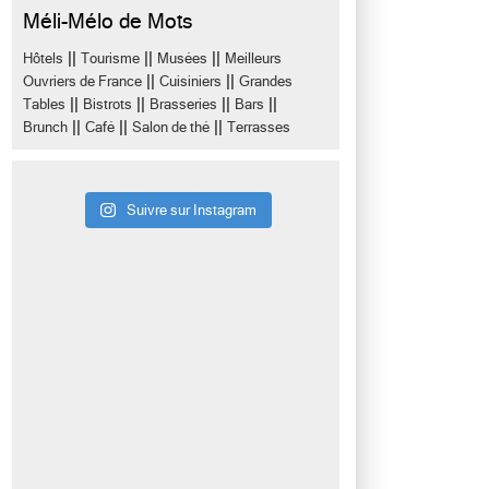
Méli-Mélo de Mots
||
||
||
Hôtels
Tourisme
Musées
Meilleurs
||
||
Ouvriers de France
Cuisiniers
Grandes
||
||
||
||
Tables
Bistrots
Brasseries
Bars
||
||
||
Brunch
Café
Salon de thé
Terrasses
Suivre sur Instagram