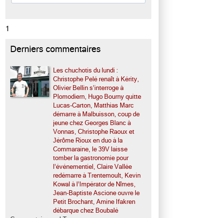
1
Derniers commentaires
Les chuchotis du lundi :
Christophe Pelé renaît à Kérity,
Olivier Bellin s’interroge à
Plomodiern, Hugo Bourny quitte
Lucas-Carton, Matthias Marc
démarre à Malbuisson, coup de
jeune chez Georges Blanc à
Vonnas, Christophe Raoux et
Jérôme Rioux en duo à la
Commaraine, le 39V laisse
tomber la gastronomie pour
l’événementiel, Claire Vallée
redémarre à Trentemoult, Kevin
Kowal à l’Impérator de Nîmes,
Jean-Baptiste Ascione ouvre le
Petit Brochant, Amine Ifakren
débarque chez Boubalé