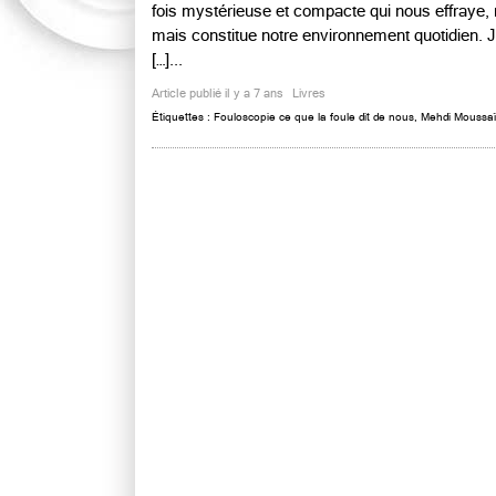
fois mystérieuse et compacte qui nous effraye, 
mais constitue notre environnement quotidien. 
[…]...
Article publié il y a 7 ans
Livres
Étiquettes :
Fouloscopie ce que la foule dit de nous
,
Mehdi Moussaï